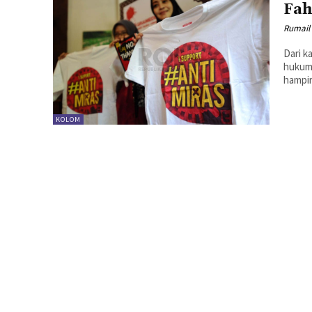
Fah
Rumail
Dari k
hukumn
hampir
KOLOM