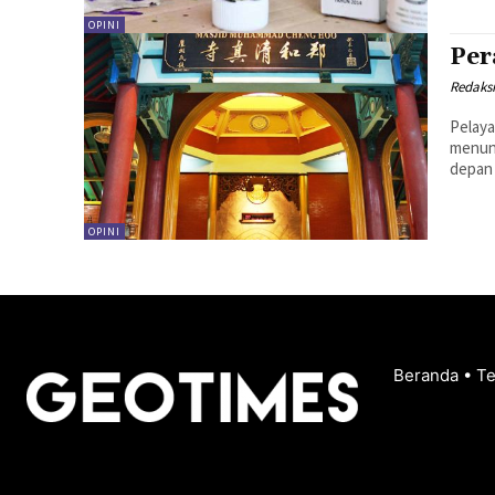
OPINI
Per
Redaks
Pelaya
menunj
depan 
OPINI
Beranda
•
T