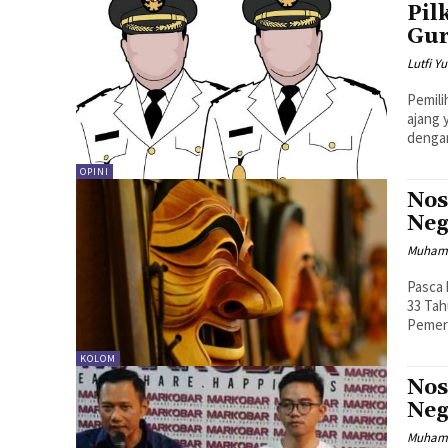
Pil
Gur
Lutfi Y
Pemili
ajang 
dengan
OPINI
Nos
Neg
Muham
Pasca 
33 Ta
Pemeri
KOLOM
Nos
Neg
Muham