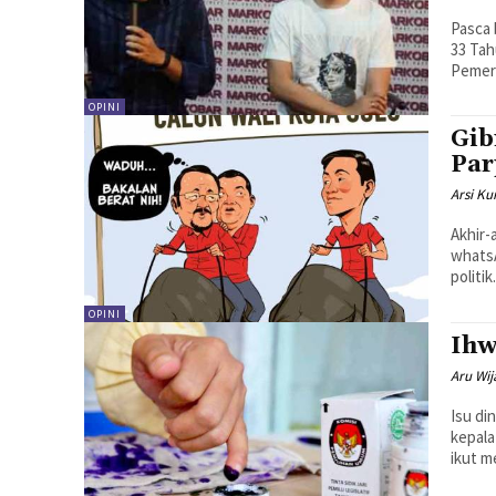
Pasca 
33 Ta
Pemeri
OPINI
Gib
Par
Arsi K
Akhir-
whatsA
politi
OPINI
Ihw
Aru Wi
Isu di
kepala
ikut m