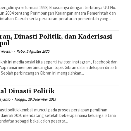
bergulirnya reformasi 1998, khususnya dengan terbitmya UU No.
hun 2004 tentang Perimbangan Keuangan antara Pemerintah dan
ntahan Daerah serta peraturan-peraturan pemerintah yang...
ran, Dinasti Politik, dan Kaderisasi
pol
urniawan
-
Rabu, 5 Agustus 2020
akhir ini media sosial kita seperti twitter, instagram, facebook dan
pp ramai memperbincangkan topik Gibran dalam dekapan dinasti
k. Seolah perbincangan Gibran ini mengalahkan...
al Dinasti Politik
jayanto
-
Minggu, 29 Desember 2019
nasti politik kembali muncul pada proses persiapan pemilihan
 daerah 2020 mendatang setelah beberapa nama keluarga Istana
endaftar sebagai bakal calon peserta...