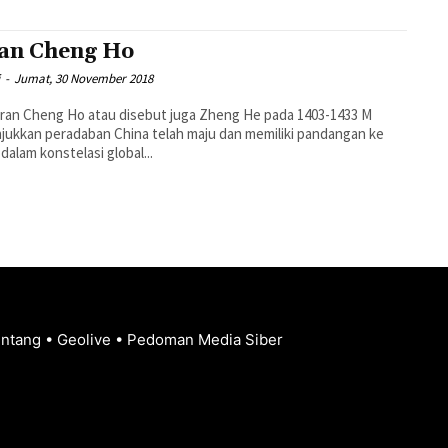
an Cheng Ho
i
-
Jumat, 30 November 2018
ran Cheng Ho atau disebut juga Zheng He pada 1403-1433 M
ukkan peradaban China telah maju dan memiliki pandangan ke
dalam konstelasi global...
entang
•
Geolive
•
Pedoman Media Siber