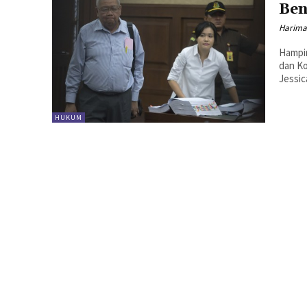
Ben
Harima
Hampir
dan Ko
Jessic
HUKUM