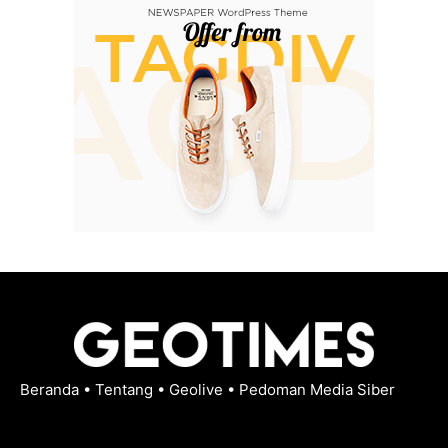
Beranda
•
Tentang
•
Geolive
•
Pedoman Media Siber