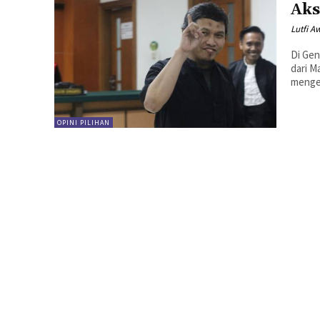
Aks
Lutfi A
Di Gen
dari M
mengec
OPINI PILIHAN