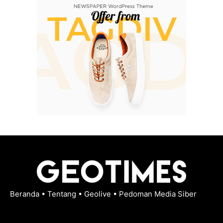
Beranda
•
Tentang
•
Geolive
•
Pedoman Media Siber