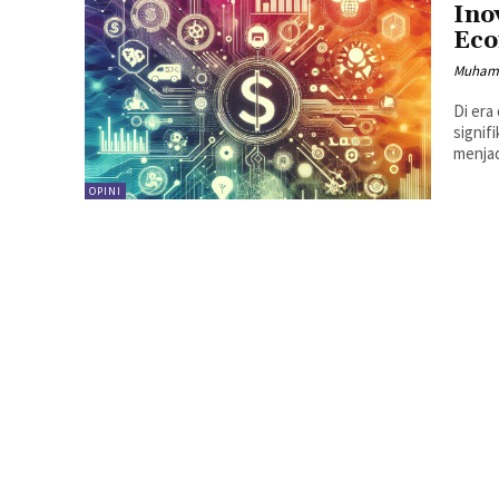
Ino
Ec
Muhamm
Di era
signif
menjadi
OPINI