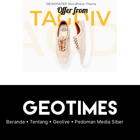
Beranda
•
Tentang
•
Geolive
•
Pedoman Media Siber