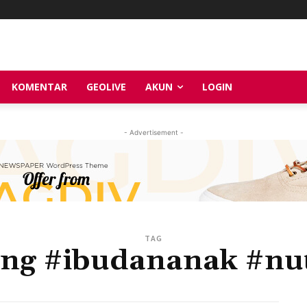
KOMENTAR
GEOLIVE
AKUN
LOGIN
- Advertisement -
TAG
ing #ibudananak #nut