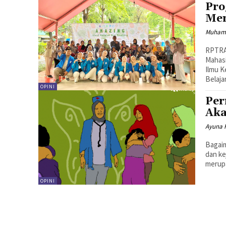
Pro
Mem
Muham
RPTRA 
Mahasi
Ilmu K
Belajar
OPINI
Per
Aka
Ayuna 
Bagaim
dan kejadian y
merupa
OPINI