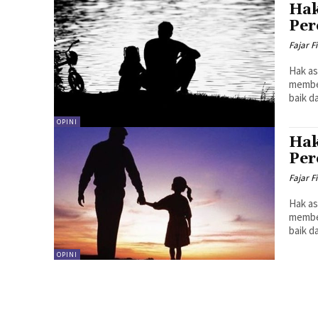
Hak
Per
Fajar F
Hak as
membe
baik d
OPINI
Hak
Per
Fajar F
Hak as
membe
baik d
OPINI