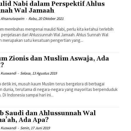
lid Nabi dalam Perspektif Ahlus
nah Wal Jamaah
 Ahsanutaqwim
-
Rabu, 20 Oktober 2021
m membahas mengenai maulid Nabi, perlu kita ketahui terlebih
 penjelasan dari Ahlussunnah Wal Jamaah. Ahlus Sunnah Wal
 merupakan satu kesatuan pengertian yang...
m Zionis dan Muslim Aswaja, Ada
a?
 Kuswandi
-
Selasa, 13 Agustus 2019
 detik ini, musuh kaum Muslim terus bergelora di berbagai
n dunia, terutama di negara-negara yang mayoritas berpenduduk
 Di Indonesia sampai hari ini...
b Saudi dan Ahlussunnah Wal
a’ah, Ada Apa?
 Kuswandi
-
Senin, 17 Juni 2019