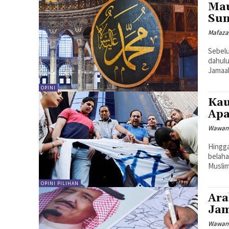
Mau
Sun
Mafaza
Sebelu
dahulu
Jamaah
OPINI
Kau
Ap
Wawan
Hingga
belaha
Muslim.
OPINI PILIHAN
Ara
Jam
Wawan