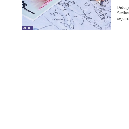
Diduga
Serika
sejuml
OPINI