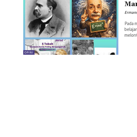
Man
Ermans
Pada m
belaja
melont
OPINI