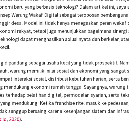
nomi baru yang berbasis teknologi? Dalam artikel ini, saya 
nsep Warung Wakaf Digital sebagai terobosan pembangun
inggir desa. Model ini tidak hanya menegaskan peran wakaf
onomi rakyat, tetapi juga menunjukkan bagaimana sinergi a
teknologi dapat menghasilkan solusi nyata dan berkelanjuta
ecil.
g dipandang sebagai usaha kecil yang tidak prospektif. Nam
 jauh, warung memiliki nilai sosial dan ekonomi yang sangat s
empat interaksi sosial, distribusi kebutuhan harian, serta be
ng mendukung ekonomi rumah tangga. Sayangnya, warung t
es terhadap pelatihan digital, permodalan syariah, serta tek
yang mendukung. Ketika franchise ritel masuk ke pedesaan
idak sanggup bersaing karena kesenjangan sistem dan infras
.id, 2020
).