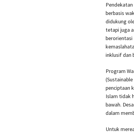
Pendekatan i
berbasis wa
didukung ole
tetapi juga 
berorientasi
kemaslahata
inklusif dan b
Program War
(Sustainabl
penciptaan k
Islam tidak 
bawah. Desa 
dalam memba
Untuk mereal