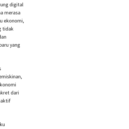
ung digital
na merasa
ku ekonomi,
g tidak
dan
baru yang
s
emiskinan,
 ekonomi
kret dari
aktif
gku