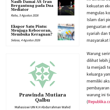
Nasib Damai AS-Iran
kekuatan eko
Bergantung pada Dua
Mediator
mengulas ko
Rabu, 5 Agustus 2026
Islam dari p
penguatan ek
Ekspor Satu Pintu:
Menjaga Kebocoran,
syariah dan 
Membuka Keraguan?
masyarakat k
Selasa, 4 Agustus 2026
Warung serin
dilihat lebih
Ia menjadi t
keluarga ya
memiliki aks
pembayaran 
Prawinda Mutiara
warung ini t
Qalbu
(
Republika.co
Mahasiswi UIN K.H Abdurrahman Wahid