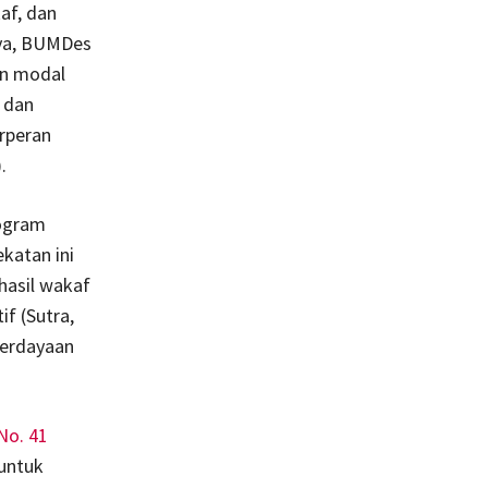
af, dan
ya, BUMDes
an modal
 dan
rperan
).
rogram
katan ini
hasil wakaf
f (Sutra,
mberdayaan
o. 41
untuk