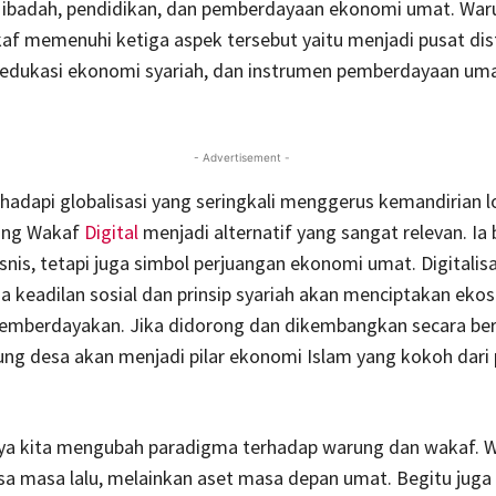
 ibadah, pendidikan, dan pemberdayaan ekonomi umat. War
af memenuhi ketiga aspek tersebut yaitu menjadi pusat dist
a edukasi ekonomi syariah, dan instrumen pemberdayaan um
- Advertisement -
dapi globalisasi yang seringkali menggerus kemandirian lo
ung Wakaf
Digital
menjadi alternatif yang sangat relevan. Ia
isnis, tetapi juga simbol perjuangan ekonomi umat. Digitalis
a keadilan sosial dan prinsip syariah akan menciptakan eko
emberdayakan. Jika didorong dan dikembangkan secara ber
g desa akan menjadi pilar ekonomi Islam yang kokoh dari 
ya kita mengubah paradigma terhadap warung dan wakaf. 
isa masa lalu, melainkan aset masa depan umat. Begitu jug