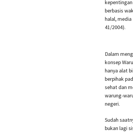
kepentingan
berbasis wak
halal, medi
41/2004).
Dalam mengha
konsep War
hanya alat b
berpihak pad
sehat dan m
warung-warun
negeri.
Sudah saatn
bukan lagi s