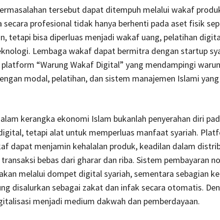
permasalahan tersebut dapat ditempuh melalui wakaf produk
a secara profesional tidak hanya berhenti pada aset fisik sep
, tetapi bisa diperluas menjadi wakaf uang, pelatihan digita
eknologi. Lembaga wakaf dapat bermitra dengan startup sy
latform “Warung Wakaf Digital” yang mendampingi waru
dengan modal, pelatihan, dan sistem manajemen Islami yang 
 dalam kerangka ekonomi Islam bukanlah penyerahan diri pa
digital, tetapi alat untuk memperluas manfaat syariah. Platf
af dapat menjamin kehalalan produk, keadilan dalam distrib
ransaksi bebas dari gharar dan riba. Sistem pembayaran n
akan melalui dompet digital syariah, sementara sebagian k
ng disalurkan sebagai zakat dan infak secara otomatis. De
igitalisasi menjadi medium dakwah dan pemberdayaan.