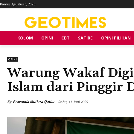
Kamis, Agustus 6, 2026
KOLOM
OPINI
CBT
SATIRE
OPINI PILIHAN
OPINI
Warung Wakaf Digi
Islam dari Pinggir 
By
Prawinda Mutiara Qalbu
Rabu, 11 Juni 2025