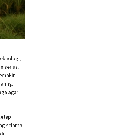
eknologi,
 serius.
semakin
aring.
aga agar
tetap
ang selama
di