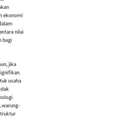
akan
an ekonomi
 dalam
ntara nilai
n bagi
un, jika
ignifikan.
ntuk usaha
idak
nologi
, warung-
truktur