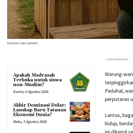
Ilustrasi dari penulis
- Advertisement -
Warung-warun
Apakah Madrasah
Terbuka untuk siswa
terpinggirka
non-Muslim?
Padahal, wa
Kamis, 6 Agustus 2026
perputaran u
Akhir Dominasi Dolar:
Lanskap Baru Tatanan
Lantas, bag
Ekonomi Dunia?
Rabu, 5 Agustus 2026
hidup, berd
ini dikenal 