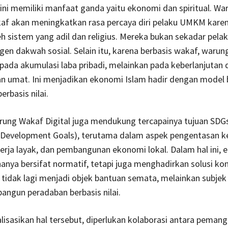
ni memiliki manfaat ganda yaitu ekonomi dan spiritual. War
kaf akan meningkatkan rasa percaya diri pelaku UMKM kare
h sistem yang adil dan religius. Mereka bukan sekadar pela
agen dakwah sosial. Selain itu, karena berbasis wakaf, warun
 pada akumulasi laba pribadi, melainkan pada keberlanjutan 
n umat. Ini menjadikan ekonomi Islam hadir dengan model 
erbasis nilai.
ung Wakaf Digital juga mendukung tercapainya tujuan SDG
e Development Goals), terutama dalam aspek pengentasan k
erja layak, dan pembangunan ekonomi lokal. Dalam hal ini,
hanya bersifat normatif, tetapi juga menghadirkan solusi kon
tidak lagi menjadi objek bantuan semata, melainkan subjek 
ngun peradaban berbasis nilai.
isasikan hal tersebut, diperlukan kolaborasi antara peman