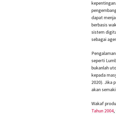
kepentingan
pengembang 
dapat menja
berbasis wak
sistem digit
sebagai age
Pengalaman 
seperti Lum
bukanlah uto
kepada masya
2020). Jika 
akan semaki
Wakaf produk
Tahun 2004
,