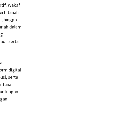
tif. Wakaf
erti tanah
l, hingga
ariah dalam
ng
adil serta
da
orm digital
usi, serta
ontunai
euntungan
ngan