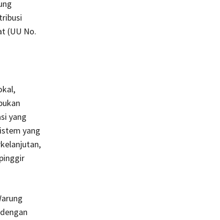
ung
ribusi
at (UU No.
kal,
 bukan
asi yang
sistem yang
kelanjutan,
pinggir
Warung
a dengan