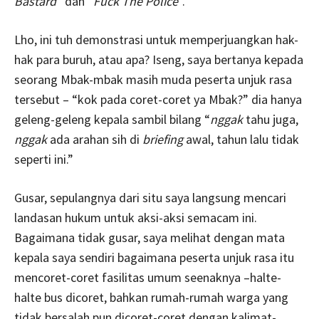
Bastard
” dan “
Fuck The Police
”.
Lho, ini tuh demonstrasi untuk memperjuangkan hak-
hak para buruh, atau apa? Iseng, saya bertanya kepada
seorang Mbak-mbak masih muda peserta unjuk rasa
tersebut – “kok pada coret-coret ya Mbak?” dia hanya
geleng-geleng kepala sambil bilang “
nggak
tahu juga,
nggak
ada arahan sih di
briefing
awal, tahun lalu tidak
seperti ini.”
Gusar, sepulangnya dari situ saya langsung mencari
landasan hukum untuk aksi-aksi semacam ini.
Bagaimana tidak gusar, saya melihat dengan mata
kepala saya sendiri bagaimana peserta unjuk rasa itu
mencoret-coret fasilitas umum seenaknya –halte-
halte bus dicoret, bahkan rumah-rumah warga yang
tidak bersalah pun dicoret-coret dengan kalimat-