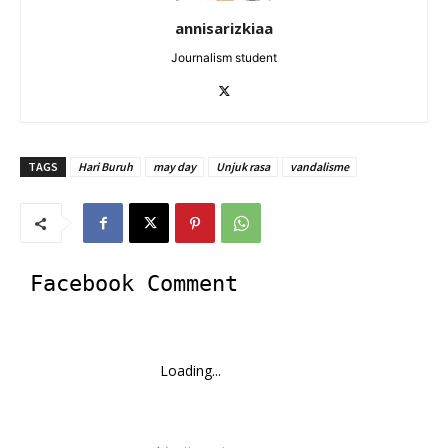
annisarizkiaa
Journalism student
TAGS
Hari Buruh
may day
Unjuk rasa
vandalisme
Facebook Comment
Loading...