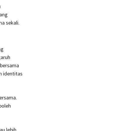
u
yang
a sekali.
ng
garuh
 bersama
n identitas
bersama.
boleh
u lebih