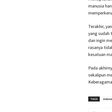
manusia han
memperkeruh 
Terakhir, ya
yang sudah t
dan ingin me
rasanya tida
kesatuan ma
Pada akhirny
sekalipun me
Keberagaman
TAGS
indone