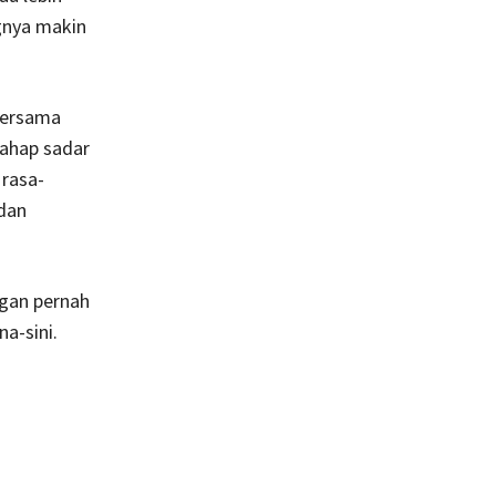
gnya makin
 bersama
tahap sadar
 rasa-
 dan
ngan pernah
a-sini.