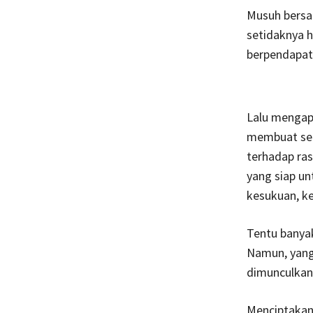
Musuh bersam
setidaknya h
berpendapat 
Lalu mengap
membuat sel
terhadap ra
yang siap un
kesukuan, ke
Tentu banyak
Namun, yang 
dimunculkan 
Menciptakan