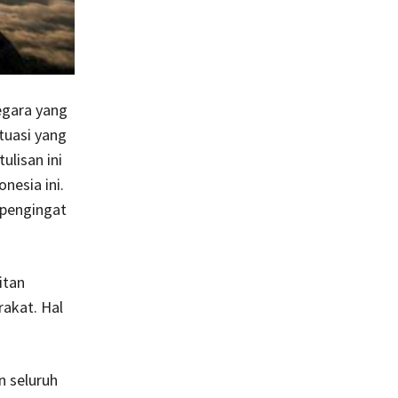
egara yang
ituasi yang
lisan ini
nesia ini.
 pengingat
itan
rakat. Hal
 seluruh