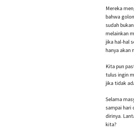
Mereka meng
bahwa golong
sudah bukan
melainkan me
jika hal-hal
hanya akan 
Kita pun pas
tulus ingin 
jika tidak a
Selama masy
sampai hari 
dirinya. Lan
kita?