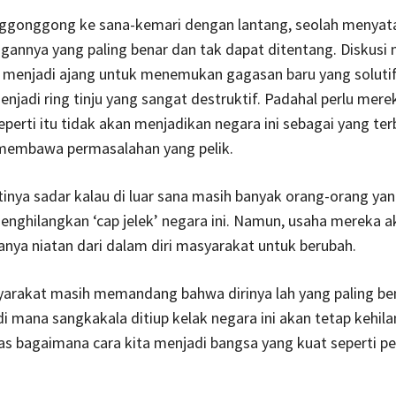
gonggong ke sana-kemari dengan lantang, seolah menyat
annya yang paling benar dan tak dapat ditentang. Diskusi
 menjadi ajang untuk menemukan gagasan baru yang solutif
njadi ring tinju yang sangat destruktif. Padahal perlu mere
 seperti itu tidak akan menjadikan negara ini sebagai yang ter
membawa permasalahan yang pelik.
tinya sadar kalau di luar sana masih banyak orang-orang ya
menghilangkan ‘cap jelek’ negara ini. Namun, usaha mereka ak
danya niatan dari dalam diri masyarakat untuk berubah.
arakat masih memandang bahwa dirinya lah yang paling be
di mana sangkakala ditiup kelak negara ini akan tetap kehila
tas bagaimana cara kita menjadi bangsa yang kuat seperti p