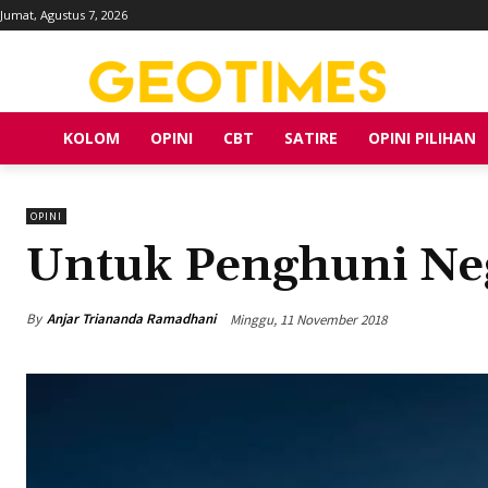
Jumat, Agustus 7, 2026
KOLOM
OPINI
CBT
SATIRE
OPINI PILIHAN
OPINI
Untuk Penghuni Neg
By
Anjar Triananda Ramadhani
Minggu, 11 November 2018