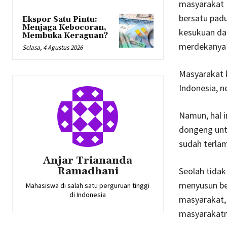
masyarakat 
bersatu padu
Ekspor Satu Pintu:
Menjaga Kebocoran,
kesukuan da
Membuka Keraguan?
merdekanya 
Selasa, 4 Agustus 2026
Masyarakat k
Indonesia, 
Namun, hal i
dongeng untu
sudah terlam
Anjar Triananda
Ramadhani
Seolah tidak
menyusun be
Mahasiswa di salah satu perguruan tinggi
di Indonesia
masyarakat,
masyarakatn