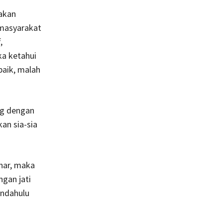
akan
 masyarakat
,
ka ketahui
baik, malah
ng dengan
an sia-sia
nar, maka
ngan jati
endahulu