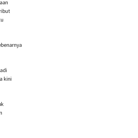
saan
ribut
tu
sebenarnya
adi
 kini
uk
n