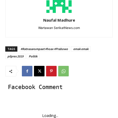
Naufal Madhure
Wartawan SerikatNews.com
TAGS
#Ratnasarumpaet #hoax #Prabowo
emak emak
pilpres 2019
Politik
Facebook Comment
Loading...