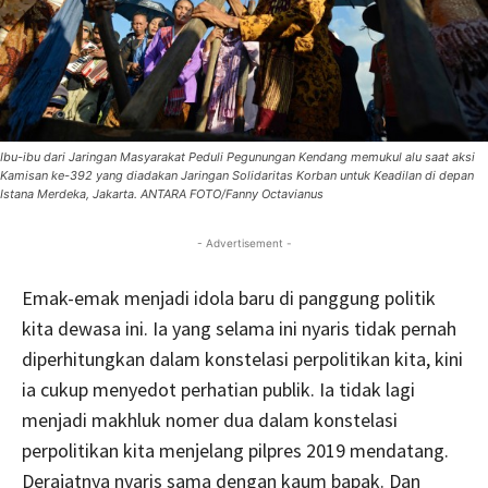
Ibu-ibu dari Jaringan Masyarakat Peduli Pegunungan Kendang memukul alu saat aksi
Kamisan ke-392 yang diadakan Jaringan Solidaritas Korban untuk Keadilan di depan
Istana Merdeka, Jakarta. ANTARA FOTO/Fanny Octavianus
- Advertisement -
Emak-emak menjadi idola baru di panggung politik
kita dewasa ini. Ia yang selama ini nyaris tidak pernah
diperhitungkan dalam konstelasi perpolitikan kita, kini
ia cukup menyedot perhatian publik. Ia tidak lagi
menjadi makhluk nomer dua dalam konstelasi
perpolitikan kita menjelang pilpres 2019 mendatang.
Derajatnya nyaris sama dengan kaum bapak.
Dan