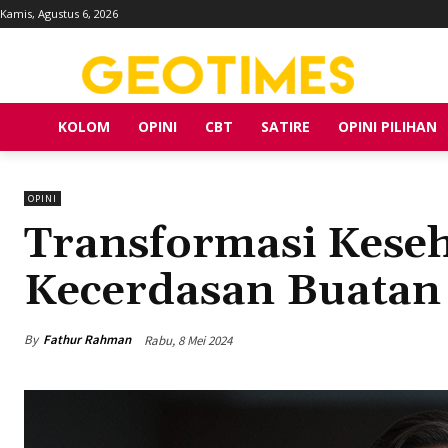
Kamis, Agustus 6, 2026
KOLOM
OPINI
CBT
SATIRE
OPINI PILIHAN
OPINI
Transformasi Keseh
Kecerdasan Buatan
By
Fathur Rahman
Rabu, 8 Mei 2024