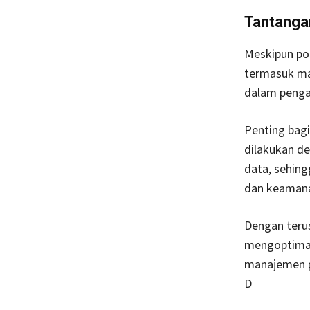
Tantanga
Meskipun pot
termasuk mas
dalam penga
Penting bag
dilakukan de
data, sehin
dan keamana
Dengan teru
mengoptimal
manajemen p
D