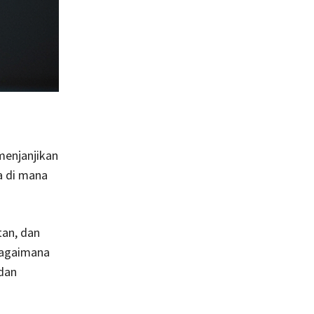
menjanjikan
a di mana
an, dan
 bagaimana
 dan