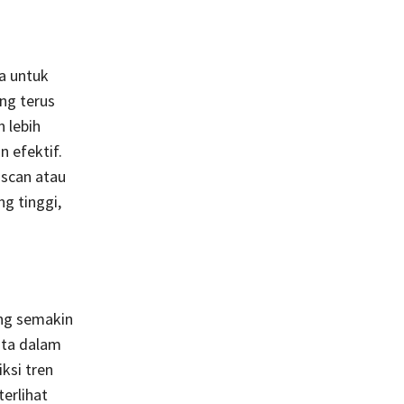
a untuk
ng terus
 lebih
 efektif.
 scan atau
g tinggi,
ng semakin
ta dalam
ksi tren
erlihat