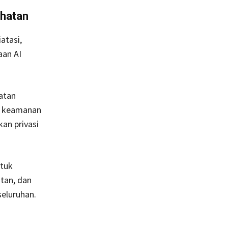
ehatan
atasi,
aan AI
atan
an keamanan
an privasi
ntuk
tan, dan
eluruhan.