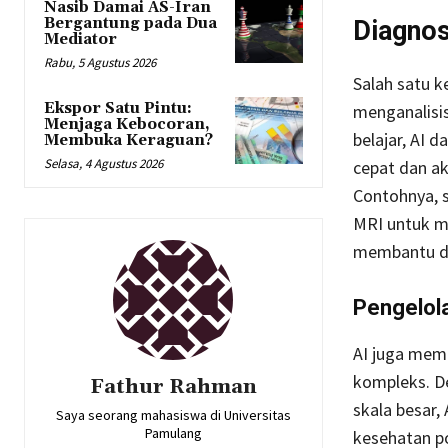
Nasib Damai AS-Iran
Bergantung pada Dua
Diagnos
Mediator
Rabu, 5 Agustus 2026
Salah satu 
Ekspor Satu Pintu:
menganalisi
Menjaga Kebocoran,
belajar, AI
Membuka Keraguan?
Selasa, 4 Agustus 2026
cepat dan ak
Contohnya, s
MRI untuk me
membantu do
Pengelola
AI juga mem
kompleks. D
Fathur Rahman
skala besar
Saya seorang mahasiswa di Universitas
Pamulang
kesehatan po