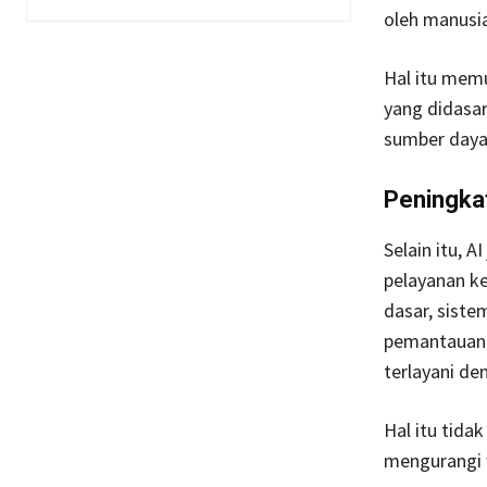
oleh manusia
Hal itu mem
yang didasa
sumber daya
Peningka
Selain itu,
pelayanan k
dasar, siste
pemantauan k
terlayani de
Hal itu tid
mengurangi 