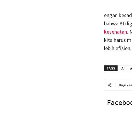
engan kesada
bahwa AI di
kesehatan
. 
kita harus 
lebih efisien
TAGS
AI
K
Bagika
Facebo