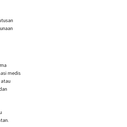
utusan
gunaan
ima
asi medis
 atau
 dan
u
tan.