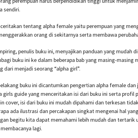
rang perempuan harus berpendidikan tinggi untuk menjami
 sendiri.
ceritakan tentang alpha female yaitu perempuan yang mengi
enggerakkan orang di sekitarnya serta membawa perubah
iring, penulis buku ini, menyajikan panduan yang mudah dii
agi buku ini ke dalam beberapa bab yang masing-masing
g dari menjadi seorang “alpha girl”.
elakang buku ini dicantumkan pengertian alpha female dan j
a girls guide yang menceritakan isi dari buku ini serta profil
lain cover, isi dari buku ini mudah dipahami dan terkesan ti
apa ada ilustrasi dan percakapan singkat mengenai hal yan
gan begitu kita dapat memahami lebih mudah dan tertarik 
 membacanya lagi.