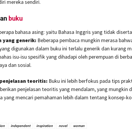
diri mereka sendiri.
gan
buku
erapa bahasa asing: yaitu Bahasa Inggris yang tidak disertai
 yang generik:
Beberapa pembaca mungkin merasa bahw
yang digunakan dalam buku ini terlalu generik dan kurang 
as isu-isu spesifik yang dihadapi oleh perempuan di berb
ya dan sosial.
enjelasan teoritis:
Buku ini lebih berfokus pada tips prak
erikan penjelasan teoritis yang mendalam, yang mungkin d
a yang mencari pemahaman lebih dalam tentang konsep-ko
ion
independent
inspiration
novel
woman