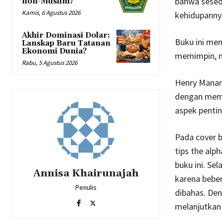
bahwa seseo
non-Muslim?
Kamis, 6 Agustus 2026
kehidupannya
Akhir Dominasi Dolar:
Buku ini men
Lanskap Baru Tatanan
Ekonomi Dunia?
memimpin, m
Rabu, 5 Agustus 2026
Henry Manamp
dengan memb
aspek pentin
Pada cover b
tips the alph
buku ini. Se
Annisa Khairunajah
karena beber
Penulis
dibahas. Den
melanjutkan