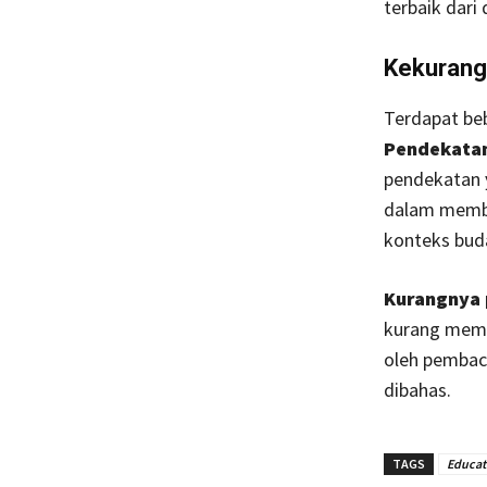
terbaik dari 
Kekuran
Terdapat beb
Pendekatan
pendekatan 
dalam membah
konteks buda
Kurangnya p
kurang memb
oleh pembac
dibahas.
TAGS
Educat