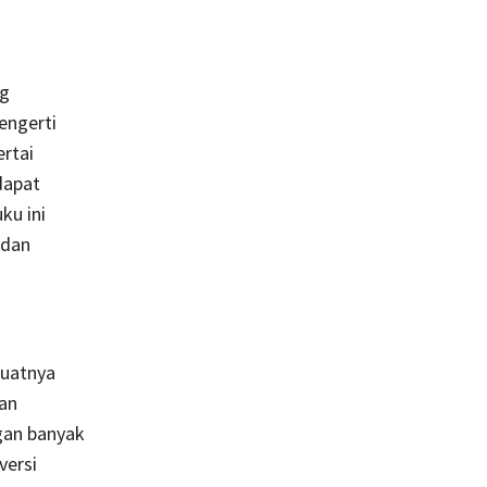
ng
engerti
rtai
dapat
ku ini
 dan
buatnya
dan
gan banyak
versi