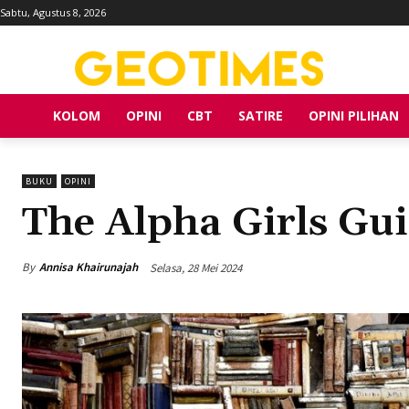
Sabtu, Agustus 8, 2026
KOLOM
OPINI
CBT
SATIRE
OPINI PILIHAN
BUKU
OPINI
The Alpha Girls Gu
By
Annisa Khairunajah
Selasa, 28 Mei 2024