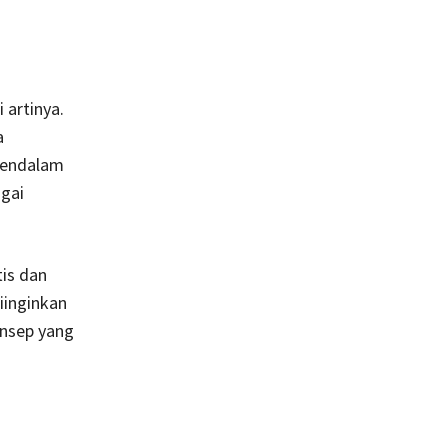
 artinya.
a
mendalam
agai
tis dan
iinginkan
nsep yang