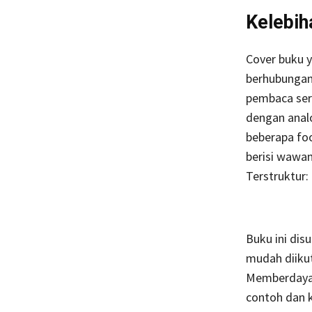
Kelebih
Cover buku y
berhubungan
pembaca sert
dengan analo
beberapa foo
berisi wawan
Terstruktur:
Buku ini dis
mudah diikut
Memberdayak
contoh dan 