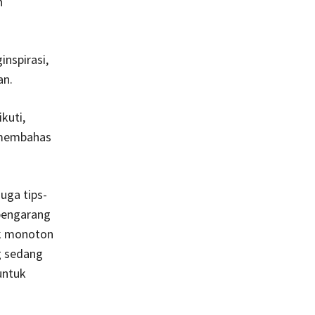
n
nspirasi,
an.
kuti,
 membahas
uga tips-
 pengarang
dak monoton
g sedang
untuk