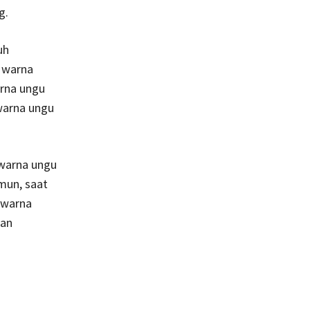
g.
uh
, warna
rna ungu
warna ungu
 warna ungu
amun, saat
 warna
dan