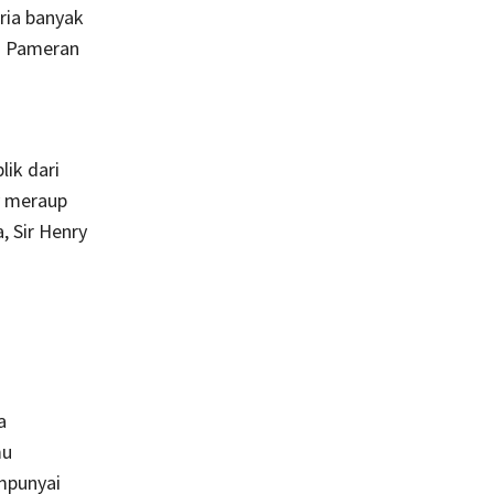
ria banyak
u Pameran
lik dari
y meraup
, Sir Henry
a
mu
mpunyai