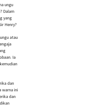
na ungu
ni? Dalam
ng yang
ir Henry?
 ungu atau
sengaja
ang
obaan. Ia
 kemudian
rika dan
 warna ini
erika dan
adikan