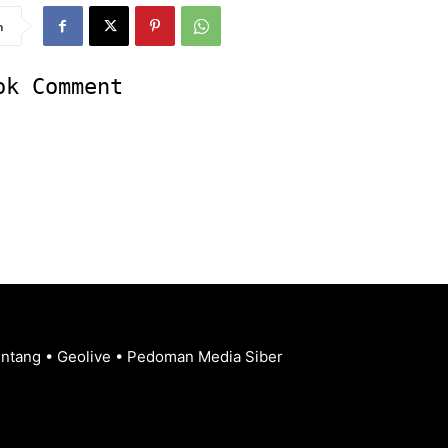
n
ok Comment
entang
•
Geolive
•
Pedoman Media Siber