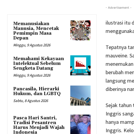
- Advertisement -
ilustrasi it
Memanusiakan
Manusia, Mencetak
menggunakan
Pemimpin Masa
Depan
Minggu, 9 Agustus 2026
Tepatnya tan
mauveine. Sa
Memahami Kekayaan
menemukan w
Intelektual Sebelum
Sengketa Datang
berubah menj
Minggu, 9 Agustus 2026
langsung me
diberinya n
Pancasila, Hierarki
Hukum, dan LGBTQ
Sabtu, 8 Agustus 2026
Sejak tahun 
Inggris sang
Pasca Hari Santri,
hanya mampu
Tradisi Pesantren
Harus Menjadi Wajah
Inggris. Kel
Indonesia