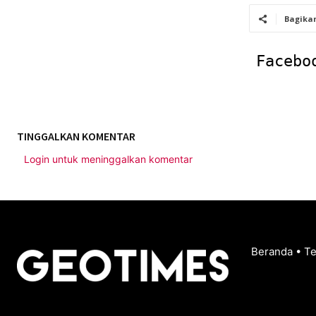
Bagika
Facebo
TINGGALKAN KOMENTAR
Login untuk meninggalkan komentar
Beranda
•
T