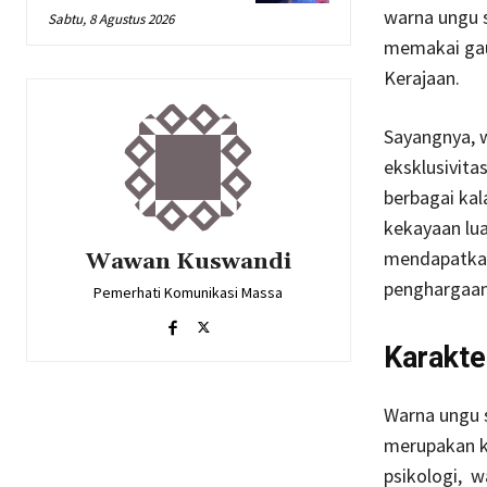
warna ungu s
Sabtu, 8 Agustus 2026
memakai gau
Kerajaan.
Sayangnya, 
eksklusivita
berbagai ka
kekayaan lua
mendapatkan
Wawan Kuswandi
penghargaan 
Pemerhati Komunikasi Massa
Karakte
Warna ungu s
merupakan k
psikologi, 