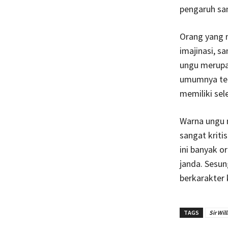
pengaruh san
Orang yang 
imajinasi, s
ungu merupa
umumnya tert
memiliki sel
Warna ungu 
sangat kriti
ini banyak 
janda. Sesu
berkarakter 
TAGS
Sir Wil