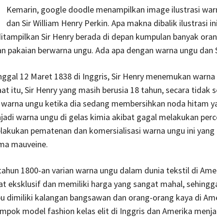
Kemarin, google doodle menampilkan image ilustrasi war
dan Sir William Henry Perkin. Apa makna dibalik ilustrasi i
u ditampilkan Sir Henry berada di depan kumpulan banyak ora
 pakaian berwarna ungu. Ada apa dengan warna ungu dan S
ggal 12 Maret 1838 di Inggris, Sir Henry menemukan warna
at itu, Sir Henry yang masih berusia 18 tahun, secara tidak 
arna ungu ketika dia sedang membersihkan noda hitam y
adi warna ungu di gelas kimia akibat gagal melakukan perc
lakukan pematenan dan komersialisasi warna ungu ini yang
ama mauveine.
tahun 1800-an varian warna ungu dalam dunia tekstil di Ame
at eksklusif dan memiliki harga yang sangat mahal, sehingga
 dimiliki kalangan bangsawan dan orang-orang kaya di Am
ompok model fashion kelas elit di Inggris dan Amerika menj