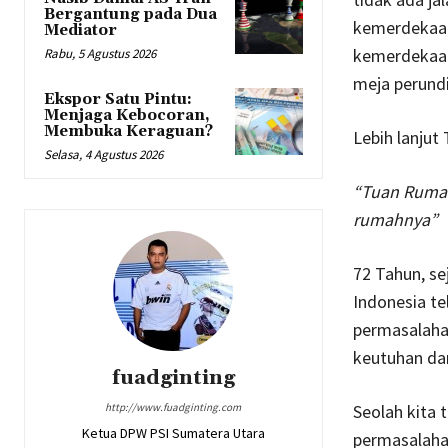
Bergantung pada Dua
kemerdekaan
Mediator
kemerdekaan 
Rabu, 5 Agustus 2026
meja perund
Ekspor Satu Pintu:
Menjaga Kebocoran,
Membuka Keraguan?
Lebih lanju
Selasa, 4 Agustus 2026
“Tuan Rumah
rumahnya”
72 Tahun, se
Indonesia te
permasalaha
keutuhan da
fuadginting
http://www.fuadginting.com
Seolah kita 
Ketua DPW PSI Sumatera Utara
permasalahan