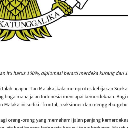
n itu harus 100%, diplomasi berarti merdeka kurang dari 
gitulah ucapan Tan Malaka, kala memprotes kebijakan Soeka
ng bagaimana jalan Indonesia mencapai kemerdekaan. Bagi 
 Malaka ini sedikit frontal, reaksioner dan menggebu-gebu
 bagi orang-orang yang memahami jalan panjang kemerdek
lan lain bagi bangsa Indonesia kecuali terus berjuang. Merebu