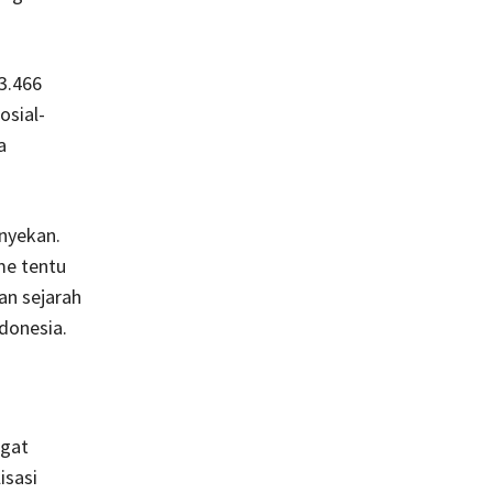
3.466
osial-
a
anyekan.
me tentu
an sejarah
ndonesia.
ngat
isasi