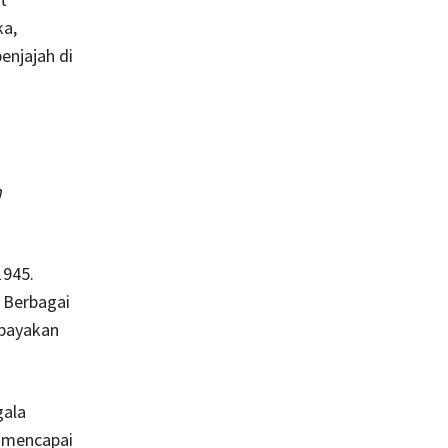
ka,
enjajah di
h
1945.
. Berbagai
mbayakan
gala
m mencapai