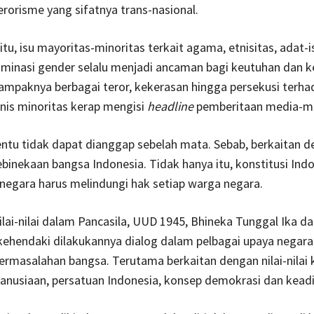
erorisme yang sifatnya trans-nasional.
itu, isu mayoritas-minoritas terkait agama, etnisitas, adat-i
iminasi gender selalu menjadi ancaman bagi keutuhan dan 
ampaknya berbagai teror, kekerasan hingga persekusi terha
nis minoritas kerap mengisi
headline
pemberitaan media-m
tentu tidak dapat dianggap sebelah mata. Sebab, berkaitan 
inekaan bangsa Indonesia. Tidak hanya itu, konstitusi Indo
negara harus melindungi hak setiap warga negara.
lai-nilai dalam Pancasila, UUD 1945, Bhineka Tunggal Ika d
kehendaki dilakukannya dialog dalam pelbagai upaya negar
rmasalahan bangsa. Terutama berkaitan dengan nilai-nilai 
manusiaan, persatuan Indonesia, konsep demokrasi dan keadil