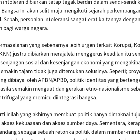
n intoleran dibiarkan tetap tegak berdiri dalam sendi-sendi
. Bangsa Ini akan sulit maju mengikuti sejarah perkembanga
l. Sebab, persoalan intoleransi sangat erat kaitannya denga
n bagi warga negara.
permasalahan yang sebenarnya lebih urgen terkait Korupsi, Ko
KN) justru dibiarkan merajalela menggerus keadilan itu send
esenjangan sosial dan kesenjangan ekonomi yang mengakib
emakin tajam tidak juga ditemukan solusinya. Seperti; proy
g dibiayai oleh APBN/APBD, politik identitas yang berten
asila semakin menguat dan gerakan etno-nasionalisme seb
trifugal yang memicu diintegrasi bangsa.
rti inilah yang akhirnya membuat politik hanya dimaknai tuj
akses kekuasaan dan akses sumber daya. Sementara, ker
andang sebagai sebuah retorika politik dalam mimbar-mimba