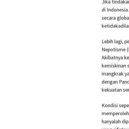
Jika tindaka
di Indonesia
secara globa
ketidakadila
Lebih lagi, 
Nepotisme (K
Akibatnya k
kemiskinan s
mangkrak yan
dengan Panc
kekuatan sen
Kondisi sepe
memperoleh 
hanyalah dip