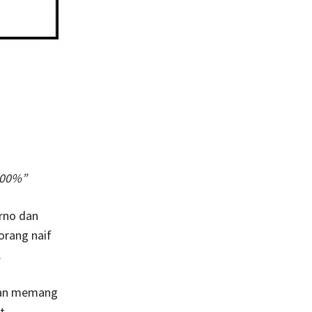
100%”
rno dan
orang naif
.
aan memang
t