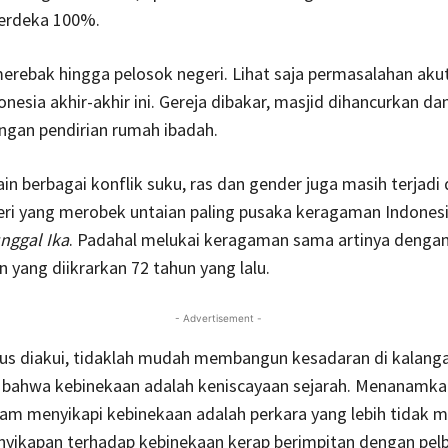
erdeka 100%.
merebak hingga pelosok negeri. Lihat saja permasalahan aku
onesia akhir-akhir ini. Gereja dibakar, masjid dihancurkan da
ngan pendirian rumah ibadah.
lain berbagai konflik suku, ras dan gender juga masih terjadi
eri yang merobek untaian paling pusaka keragaman Indones
nggal Ika
. Padahal melukai keragaman sama artinya denga
yang diikrarkan 72 tahun yang lalu.
- Advertisement -
s diakui, tidaklah mudah membangun kesadaran di kalang
 bahwa kebinekaan adalah keniscayaan sejarah. Menanamka
lam menyikapi kebinekaan adalah perkara yang lebih tidak m
nyikapan terhadap kebinekaan kerap berimpitan dengan pel