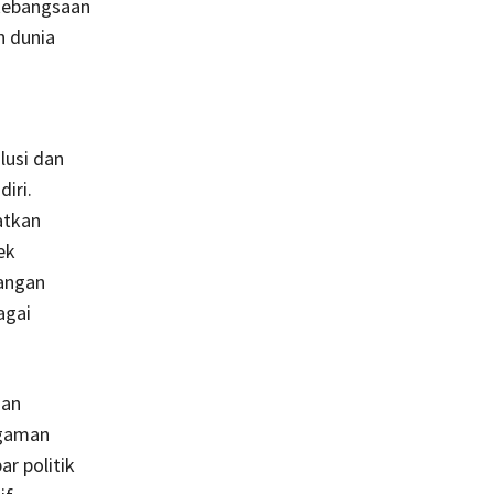
 kebangsaan
n dunia
n
lusi dan
iri.
atkan
ek
gangan
agai
uan
agaman
r politik