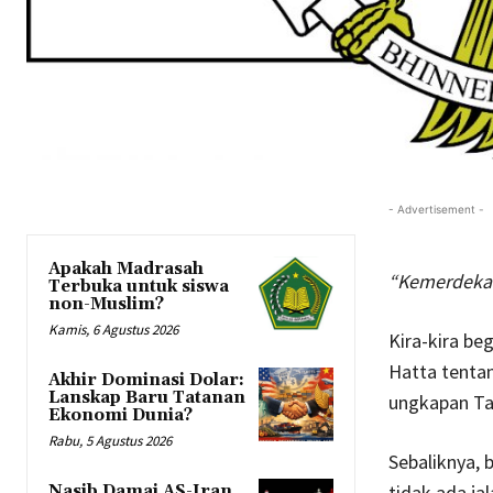
- Advertisement -
Apakah Madrasah
“Kemerdekaa
Terbuka untuk siswa
non-Muslim?
Kamis, 6 Agustus 2026
Kira-kira be
Hatta tenta
Akhir Dominasi Dolar:
Lanskap Baru Tatanan
ungkapan Tan
Ekonomi Dunia?
Rabu, 5 Agustus 2026
Sebaliknya,
tidak ada ja
Nasib Damai AS-Iran