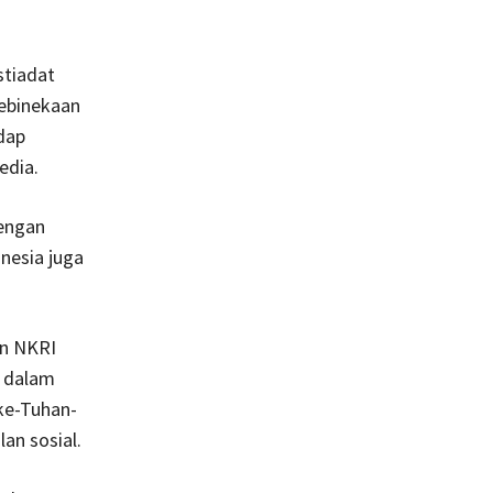
stiadat
kebinekaan
dap
edia.
dengan
nesia juga
an NKRI
a dalam
ke-Tuhan-
an sosial.