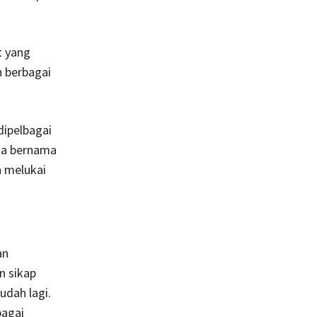
t yang
n berbagai
 dipelbagai
ia bernama
n melukai
an
n sikap
udah lagi.
bagai