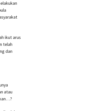
melakukan
pula
asyarakat
ah ikut arus
n telah
ang dan
kunya
an atau
ukan…?