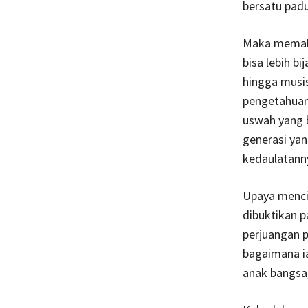
bersatu padu
Maka memakn
bisa lebih bi
hingga musis
pengetahuan
uswah yang 
generasi ya
kedaulatanny
Upaya menci
dibuktikan p
perjuangan 
bagaimana i
anak bangsa