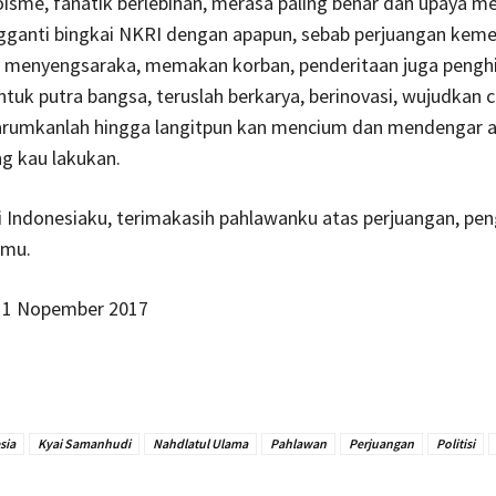
isme, fanatik berlebihan, merasa paling benar dan upaya 
ganti bingkai NKRI dengan apapun, sebab perjuangan kem
k menyengsaraka, memakan korban, penderitaan juga pengh
ntuk putra bangsa, teruslah berkarya, berinovasi, wujudkan c
arumkanlah hingga langitpun kan mencium dan mendengar 
g kau lakukan.
 Indonesiaku, terimakasih pahlawanku atas perjuangan, pe
imu.
11 Nopember 2017
sia
Kyai Samanhudi
Nahdlatul Ulama
Pahlawan
Perjuangan
Politisi