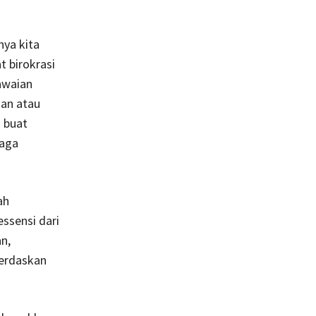
ya kita
t birokrasi
iawaian
dan atau
 buat
jaga
ah
ssensi dari
n,
erdaskan