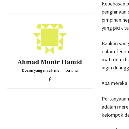
Kebebasan be
penghinaan d
pimpinan ne
yang picik t
Bahkan yang l
dalam fenome
mati demi h
Ahmad Munir Hamid
ingin di ang
Dosen yang masih menimba ilmu
Apa mereka i
Pertanyaanny
adalah mere
kelompok de