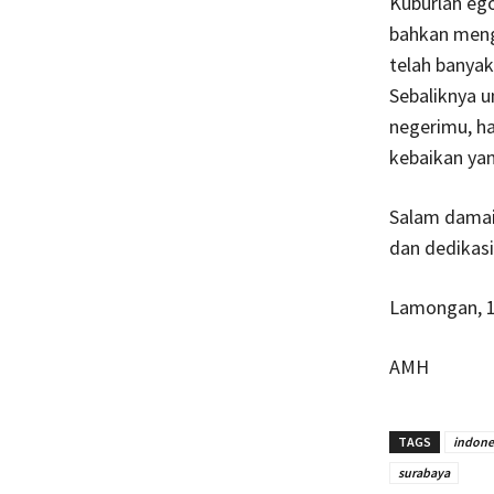
Kuburlah ego
bahkan meng
telah banya
Sebaliknya u
negerimu, h
kebaikan yan
Salam damai
dan dedikas
Lamongan, 
AMH
TAGS
indone
surabaya