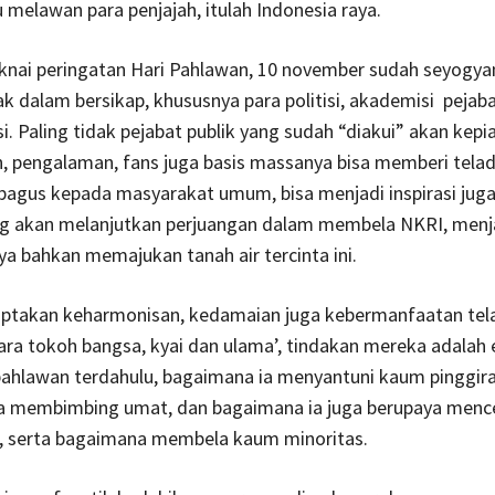
 melawan para penjajah, itulah Indonesia raya.
ai peringatan Hari Pahlawan, 10 november sudah seyogyan
jak dalam bersikap, khususnya para politisi, akademisi pejaba
i. Paling tidak pejabat publik yang sudah “diakui” akan kep
, pengalaman, fans juga basis massanya bisa memberi tela
bagus kepada masyarakat umum, bisa menjadi inspirasi juga
ng akan melanjutkan perjuangan dalam membela NKRI, men
a bahkan memajukan tanah air tercinta ini.
ptakan keharmonisan, kedamaian juga kebermanfaatan tel
ara tokoh bangsa, kyai dan ulama’, tindakan mereka adalah e
pahlawan terdahulu, bagaimana ia menyantuni kaum pinggira
a membimbing umat, dan bagaimana ia juga berupaya menc
, serta bagaimana membela kaum minoritas.