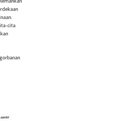
melemahkan
erdekaan
inaan.
ita-cita
akan
ngorbanan
santri