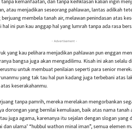
 tanpa kemanfaatan, dan tanpa keihklasan kalian ingin menj
n, atau menjadikan seseorang pahlawan, lantas adilkah tet
 berjuang membela tanah air, melawan penindasan atas ke
agi hal ini pun kau anggap hal yang lumrah tanpa ada rasa bers
- Advertisement -
ruk yang kau pelihara menjadikan pahlawan pun enggan me
kiranya bangsa juga akan mengadilimu. Kisah ini akan selalu d
erusmu untuk membuat penilaian seperti para senior mereka
unanmu yang tak tau hal pun kadang juga terbebani atas la
atas keserakahanmu.
rjuang tanpa pamrih, mereka merelakan mengorbankan seg
a dorongan yang bernilai kemuliaan, baik atas nama tanah a
tau juga agama, karenanya itu sejalan dengan slogan yang d
yai dan ulama’ “hubbul wathon minal iman”, semua elemen m