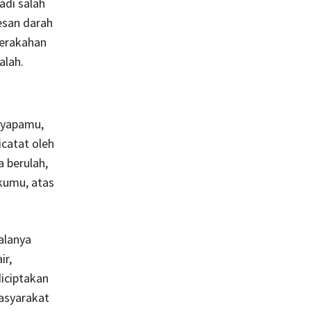
adi salah
esan darah
serakahan
alah.
nyapamu,
icatat oleh
 berulah,
kumu, atas
alanya
ir,
iciptakan
asyarakat