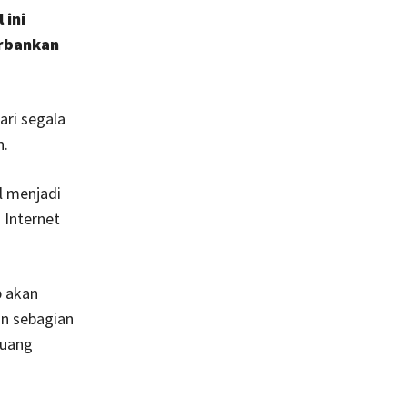
 ini
orbankan
ri segala
n.
l menjadi
 Internet
b akan
un sebagian
luang