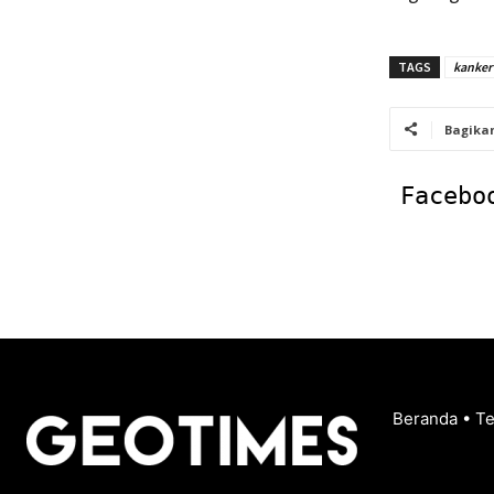
TAGS
kanker
Bagika
Facebo
Beranda
•
T