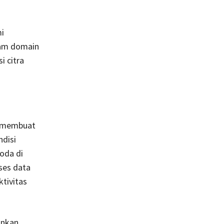
i
lam domain
i citra
s membuat
ndisi
oda di
ses data
tivitas
inkan