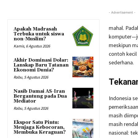
- Advertisement -
mahal. Padah
Apakah Madrasah
Terbuka untuk siswa
komputer—jus
non-Muslim?
meskipun mas
Kamis, 6 Agustus 2026
contoh kecil
Akhir Dominasi Dolar:
sederhana.
Lanskap Baru Tatanan
Ekonomi Dunia?
Rabu, 5 Agustus 2026
Tekanan
Nasib Damai AS-Iran
Bergantung pada Dua
Indonesia se
Mediator
pemeriksaan 
Rabu, 5 Agustus 2026
masih diimpo
Ekspor Satu Pintu:
masih rendah
Menjaga Kebocoran,
nasional: te
Membuka Keraguan?