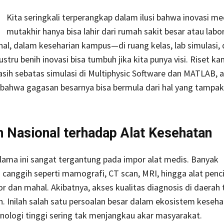
Kita seringkali terperangkap dalam ilusi bahwa inovasi me
mutakhir hanya bisa lahir dari rumah sakit besar atau lab
al, dalam keseharian kampus—di ruang kelas, lab simulasi, d
tru benih inovasi bisa tumbuh jika kita punya visi. Riset ka
ih sebatas simulasi di Multiphysic Software dan MATLAB, 
 bahwa gagasan besarnya bisa bermula dari hal yang tampak
 Nasional terhadap Alat Kesehatan
lama ini sangat tergantung pada impor alat medis. Banyak
canggih seperti mamografi, CT scan, MRI, hingga alat penci
r dan mahal. Akibatnya, akses kualitas diagnosis di daerah 
. Inilah salah satu persoalan besar dalam ekosistem keseh
knologi tinggi sering tak menjangkau akar masyarakat.