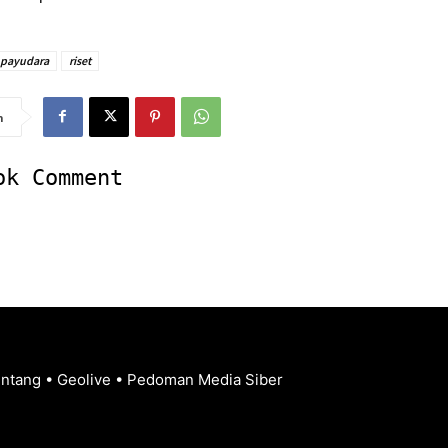
 payudara
riset
n
ok Comment
entang
•
Geolive
•
Pedoman Media Siber