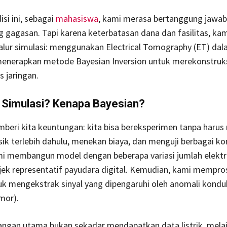
si ini, sebagai
mahasiswa
, kami merasa bertanggung jawab
gagasan. Tapi karena keterbatasan dana dan fasilitas, kam
alur simulasi: menggunakan Electrical Tomography (ET) da
menerapkan metode Bayesian Inversion untuk merekonstruks
s jaringan.
Simulasi? Kenapa Bayesian?
mberi kita keuntungan: kita bisa bereksperimen tanpa haru
sik terlebih dahulu, menekan biaya, dan menguji berbagai ko
mi membangun model dengan beberapa variasi jumlah elektr
bjek representatif payudara digital. Kemudian, kami mempro
uk mengekstrak sinyal yang dipengaruhi oleh anomali konduk
mor).
ngan utama bukan sekadar mendapatkan data listrik, mela