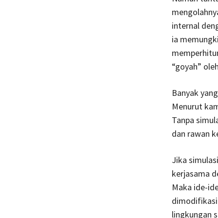
mengolahnya
internal den
ia memungk
memperhitun
“goyah” oleh
Banyak yang 
Menurut kami
Tanpa simula
dan rawan k
Jika simulas
kerjasama de
Maka ide-ide
dimodifikasi
lingkungan 