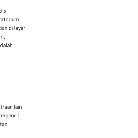
dis
oratorium
an di layar
mi,
adalah
traan lain
terpencil
atan