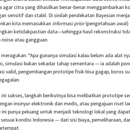
 agar citra yang dihasilkan benar-benar menggambarkan ko
gan sensitif dan stabil. Di sinilah pendekatan Bayesian menja
inkan kita memasukkan
informasi prior
(pengetahuan awal)
gkan ketidakpastian data—sehingga hasil rekonstruksi ti
 noise atau gangguan.
meragukan: “Apa gunanya simulasi kalau belum ada alat ny
, simulasi bukan sekadar tahap sementara — ia adalah pond
si valid, pengembangan prototipe fisik bisa gagap, boros s
egagalan.
i ini sukses, langkah berikutnya bisa melibatkan prototipe s
ngan insinyur elektronik dan medis, atau pengajuan riset la
 ini punya peluang untuk menjadi teknologi lokal yang dapa
 sesuai kondisi Indonesia — dari sisi biaya, pemeliharaan, da
setempat.