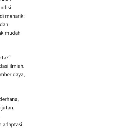
ndisi
di menarik:
 dan
dak mudah
ata?”
asi ilmiah.
umber daya,
ederhana,
njutan.
t
n adaptasi