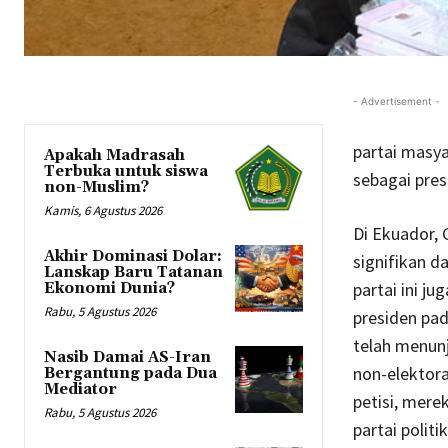
- Advertisement -
partai masya
Apakah Madrasah
Terbuka untuk siswa
sebagai pres
non-Muslim?
Kamis, 6 Agustus 2026
Di Ekuador,
Akhir Dominasi Dolar:
signifikan d
Lanskap Baru Tatanan
partai ini j
Ekonomi Dunia?
Rabu, 5 Agustus 2026
presiden pad
telah menunj
Nasib Damai AS-Iran
non-elektora
Bergantung pada Dua
Mediator
petisi, merek
Rabu, 5 Agustus 2026
partai polit