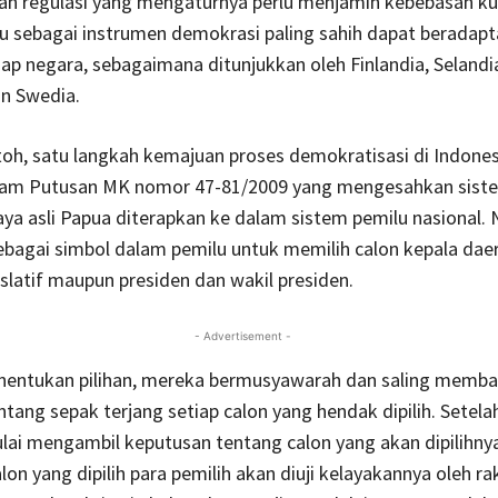
n regulasi yang mengaturnya perlu menjamin kebebasan kul
u sebagai instrumen demokrasi paling sahih dapat beradapt
ap negara, sebagaimana ditunjukkan oleh Finlandia, Selandi
n Swedia.
oh, satu langkah kemajuan proses demokratisasi di Indones
dalam Putusan MK nomor 47-81/2009 yang mengesahkan sist
ya asli Papua diterapkan ke dalam sistem pemilu nasional.
bagai simbol dalam pemilu untuk memilih calon kepala dae
slatif maupun presiden dan wakil presiden.
- Advertisement -
entukan pilihan, mereka bermusyawarah dan saling memba
ntang sepak terjang setiap calon yang hendak dipilih. Setelah
ai mengambil keputusan tentang calon yang akan dipilihnya
on yang dipilih para pemilih akan diuji kelayakannya oleh ra