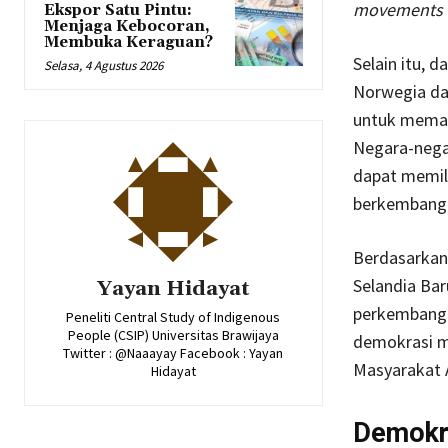
movements
Ekspor Satu Pintu:
Menjaga Kebocoran,
Membuka Keraguan?
Selain itu, 
Selasa, 4 Agustus 2026
Norwegia da
untuk memast
Negara-negar
dapat memili
berkembangny
Berdasarkan
Selandia Bar
Yayan Hidayat
perkembanga
Peneliti Central Study of Indigenous
People (CSIP) Universitas Brawijaya
demokrasi me
Twitter : @Naaayay Facebook : Yayan
Masyarakat 
Hidayat
Demokra