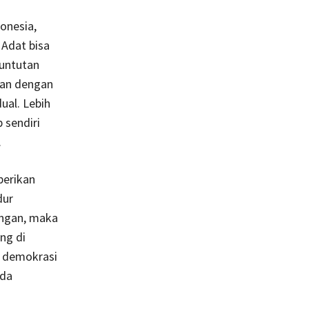
onesia,
 Adat bisa
untutan
gan dengan
ual. Lebih
 sendiri
.
berikan
dur
angan, maka
ng di
si demokrasi
ada