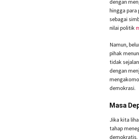
dengan meng
hingga para
sebagai simb
nilai politik
m
Namun, belum
pihak menunt
tidak sejala
dengan menja
mengakomodir
demokrasi.
Masa Dep
Jika kita lih
tahap meneg
demokratis.