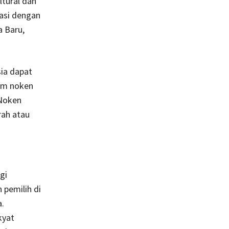
tural dan
asi dengan
a Baru,
ia dapat
em noken
 Noken
rah atau
gi
 pemilih di
.
kyat