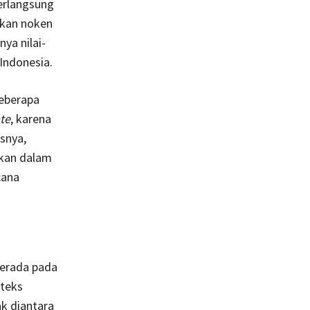
erlangsung
akan noken
ya nilai-
Indonesia.
beberapa
te
, karena
usnya,
akan dalam
cana
berada pada
teks
k diantara