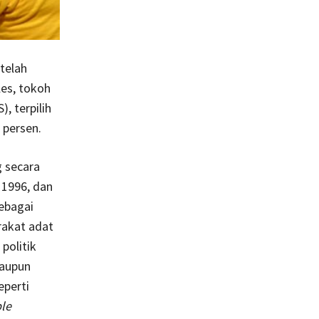
 telah
les, tokoh
, terpilih
 persen.
 secara
 1996, dan
sebagai
rakat adat
politik
maupun
eperti
le