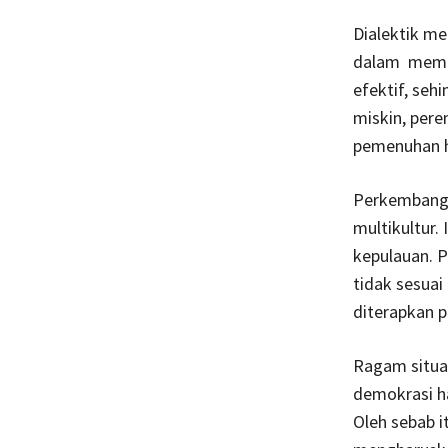
Dialektik m
dalam membe
efektif, seh
miskin, pere
pemenuhan h
Perkembanga
multikultur.
kepulauan. 
tidak sesuai
diterapkan 
Ragam situa
demokrasi h
Oleh sebab i