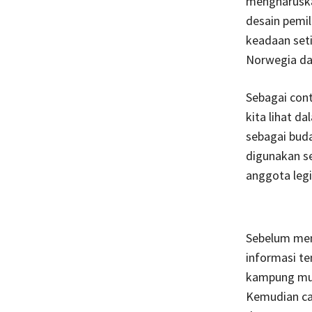
mengharuska
desain pemil
keadaan seti
Norwegia da
Sebagai cont
kita lihat 
sebagai buda
digunakan se
anggota legi
Sebelum men
informasi te
kampung mul
Kemudian cal