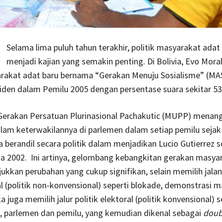
Selama lima puluh tahun terakhir, politik masyarakat adat
menjadi kajian yang semakin penting. Di Bolivia, Evo Mora
rakat adat baru bernama “Gerakan Menuju Sosialisme” (MAS)
iden dalam Pemilu 2005 dengan persentase suara sekitar 53
 Gerakan Persatuan Plurinasional Pachakutic (MUPP) menang
alam keterwakilannya di parlemen dalam setiap pemilu sejak
uga berandil secara politik dalam menjadikan Lucio Gutierrez 
a 2002. Ini artinya, gelombang kebangkitan gerakan masya
ukkan perubahan yang cukup signifikan, selain memilih jalan 
l (politik non-konvensional) seperti blokade, demonstrasi 
a juga memilih jalur politik elektoral (politik konvensional) s
ik, parlemen dan pemilu, yang kemudian dikenal sebagai
doub