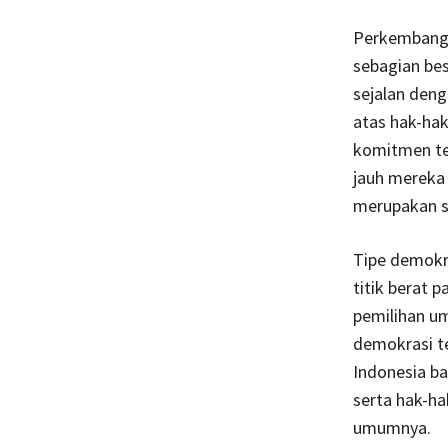
Perkembangan
sebagian bes
sejalan den
atas hak-hak
komitmen ter
jauh mereka
merupakan su
Tipe demokr
titik berat 
pemilihan um
demokrasi te
Indonesia ba
serta hak-ha
umumnya.