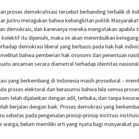
 proses demokratisasi tersebut berbanding terbalik di Ind
ar justru meragukan bahwa kebangkitan politik Masyarakat
gan demokrasi, dan karenanya mereka mengatakan apabila t
 kolektif itu dipenuhi, maka ini akan menimbulkan ketegan
hadap demokrasi liberal yang berbasis pada hak-hak individ
 melihat bahwa pemberian hak otonomi dan penentuan nasib
atu ancaman secara diametral terhadap identitas nasional
asi yang berkembang di Indonesia masih prosedural – mem
pada proses elektoral dan berasumsi bahwa bila semua prose
um telah dijalankan dengan adil, terbuka, dan tanpa kecur
lah berjalan dengan baik. Proses demokrasi yang berkemba
ru sebatas pada pengenalan prinsip-prinsip institusi-institu
k warga, belum memiliki arti yang nyata bagi masyarakat p