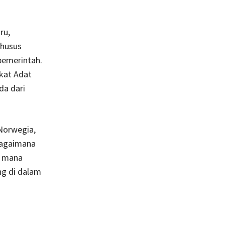
ru,
khusus
pemerintah.
akat Adat
da dari
Norwegia,
bagaimana
h mana
ng di dalam