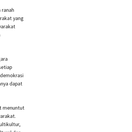
 ranah
rakat yang
yarakat
m
gara
setiap
 demokrasi
anya dapat
at menuntut
arakat.
tikultur,