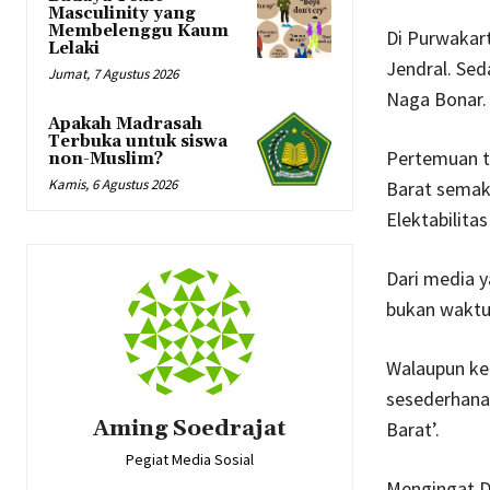
Masculinity yang
Membelenggu Kaum
Di Purwakar
Lelaki
Jendral. Se
Jumat, 7 Agustus 2026
Naga Bonar.
Apakah Madrasah
Terbuka untuk siswa
Pertemuan te
non-Muslim?
Kamis, 6 Agustus 2026
Barat semaki
Elektabilita
Dari media 
bukan waktu 
Walaupun ked
sesederhana 
Aming Soedrajat
Barat’.
Pegiat Media Sosial
Mengingat D