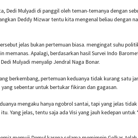
ta, Dedi Mulyadi di panggil oleh teman-temanya dengan seb
dangkan Deddy Mizwar tentu kita mengenal beliau dengan n
rsebut jelas bukan pertemuan biasa. mengingat suhu politi
n memanas. Apalagi, berdasarkan hasil Survei Indo Barome
s Dedi Mulyadi menyalip Jendral Naga Bonar.
yang berkembang, pertemuan keduanya tidak kurang satu ja
yang sebentar untuk bertukar fikiran dan gagasan.
uanya mengaku hanya ngobrol santai, tapi yang jelas tidak
itu. Yang jelas, tentu saja ada Visi yang jauh kedepan untuk
emiz memuji Demul karena selama memimpin Golkar, telah