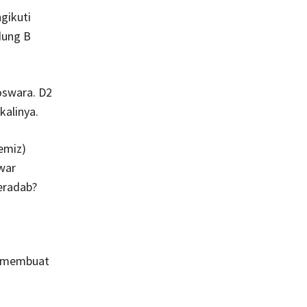
ngikuti
dung B
oswara. D2
kalinya.
emiz)
war
eradab?
a membuat