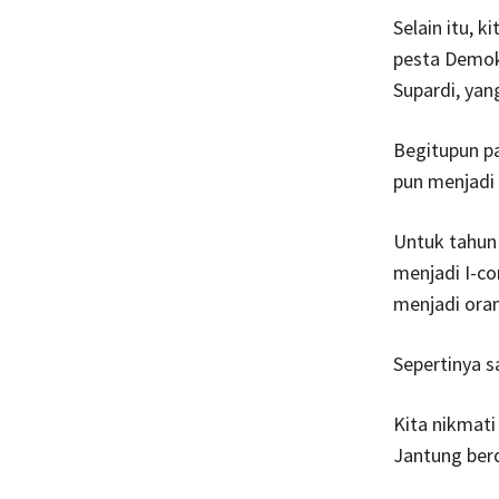
Selain itu, k
pesta Demok
Supardi, yan
Begitupun p
pun menjadi 
Untuk tahun
menjadi I-c
menjadi ora
Sepertinya s
Kita nikmat
Jantung berd