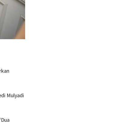
rkan
di Mulyadi
 ‘Dua