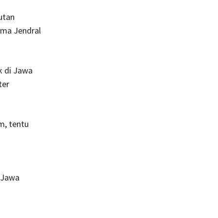
utan
ama Jendral
k di Jawa
ter
m, tentu
 ‘Jawa