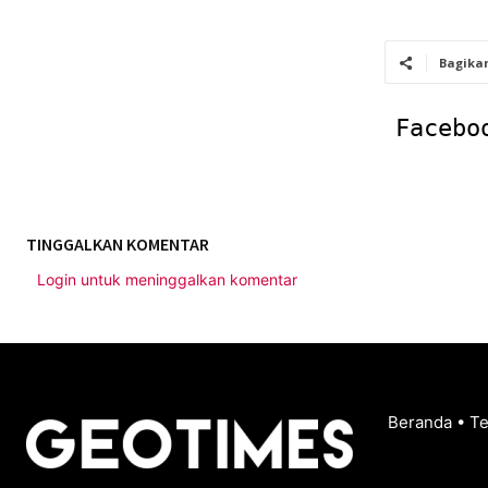
Bagika
Facebo
TINGGALKAN KOMENTAR
Login untuk meninggalkan komentar
Beranda
•
T