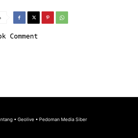
n
ok Comment
entang
•
Geolive
•
Pedoman Media Siber