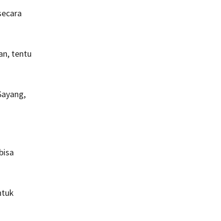
secara
an, tentu
Sayang,
bisa
ntuk