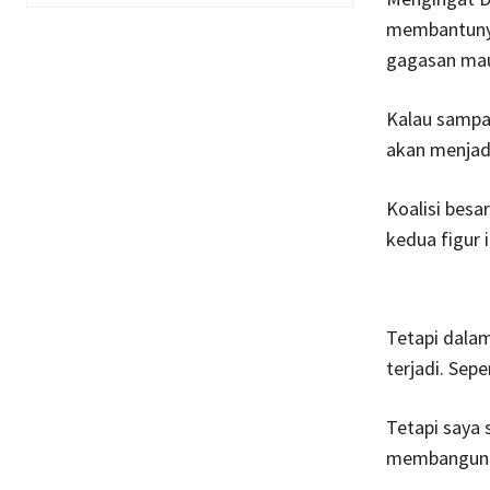
membantunya
gagasan mau
Kalau sampai
akan menjad
Koalisi bes
kedua figur i
Tetapi dalam
terjadi. Sep
Tetapi saya 
membangun J