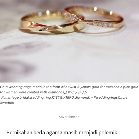
Gold wedding rings made in the form of a twist A yellow gold for men and a pink gold
for women were created with diamonds_[マリッジリン
グ,marriage,bridal,wedding,ring,K18YG,K18PG,diamond] - #weddingringsCircle
#weddin
- Advertisement -
Pernikahan beda agama masih menjadi polemik