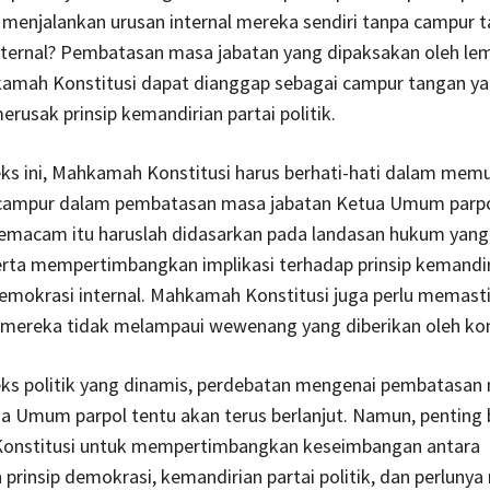
menjalankan urusan internal mereka sendiri tanpa campur 
ternal? Pembatasan masa jabatan yang dipaksakan oleh le
kamah Konstitusi dapat dianggap sebagai campur tangan y
erusak prinsip kemandirian partai politik.
ks ini, Mahkamah Konstitusi harus berhati-hati dalam mem
 campur dalam pembatasan masa jabatan Ketua Umum parpo
emacam itu haruslah didasarkan pada landasan hukum yang 
erta mempertimbangkan implikasi terhadap prinsip kemandir
demokrasi internal. Mahkamah Konstitusi juga perlu memas
 mereka tidak melampaui wewenang yang diberikan oleh kon
ks politik yang dinamis, perdebatan mengenai pembatasan
a Umum parpol tentu akan terus berlanjut. Namun, penting 
nstitusi untuk mempertimbangkan keseimbangan antara
 prinsip demokrasi, kemandirian partai politik, dan perluny