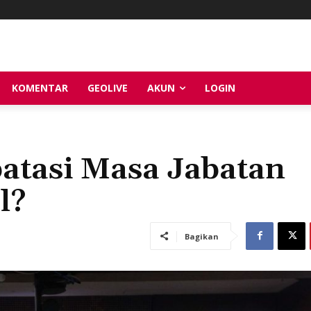
KOMENTAR
GEOLIVE
AKUN
LOGIN
tasi Masa Jabatan
l?
Bagikan