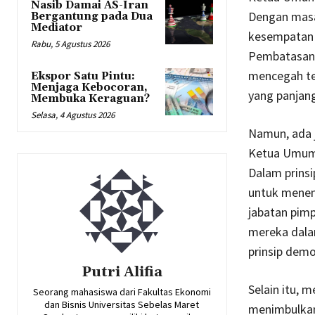
Nasib Damai AS-Iran
Dengan masa 
Bergantung pada Dua
Mediator
kesempatan 
Rabu, 5 Agustus 2026
Pembatasan 
mencegah te
Ekspor Satu Pintu:
Menjaga Kebocoran,
yang panjang
Membuka Keraguan?
Selasa, 4 Agustus 2026
Namun, ada 
Ketua Umum p
Dalam prinsi
untuk menen
jabatan pim
mereka dala
prinsip demo
Putri Alifia
Selain itu,
Seorang mahasiswa dari Fakultas Ekonomi
dan Bisnis Universitas Sebelas Maret
menimbulkan 