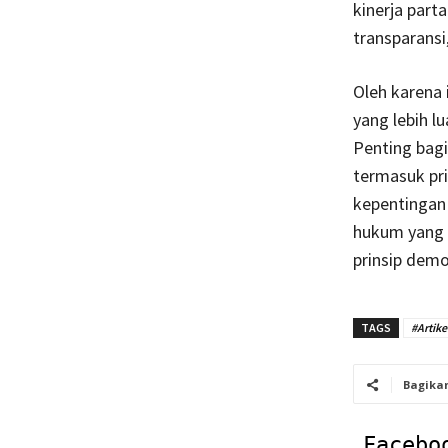
kinerja parta
transparansi
Oleh karena 
yang lebih l
Penting bag
termasuk pri
kepentingan
hukum yang 
prinsip demo
TAGS
#Artike
Bagika
Facebo