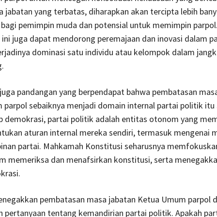
jabatan yang terbatas, diharapkan akan tercipta lebih ban
bagi pemimpin muda dan potensial untuk memimpin parpol
ini juga dapat mendorong peremajaan dan inovasi dalam par
rjadinya dominasi satu individu atau kelompok dalam jang
.
juga pandangan yang berpendapat bahwa pembatasan masa
arpol sebaiknya menjadi domain internal partai politik itu s
p demokrasi, partai politik adalah entitas otonom yang memi
tukan aturan internal mereka sendiri, termasuk mengenai 
pinan partai. Mahkamah Konstitusi seharusnya memfokuska
m memeriksa dan menafsirkan konstitusi, serta menegakkan
krasi.
 menegakkan pembatasan masa jabatan Ketua Umum parpol 
pertanyaan tentang kemandirian partai politik. Apakah parta