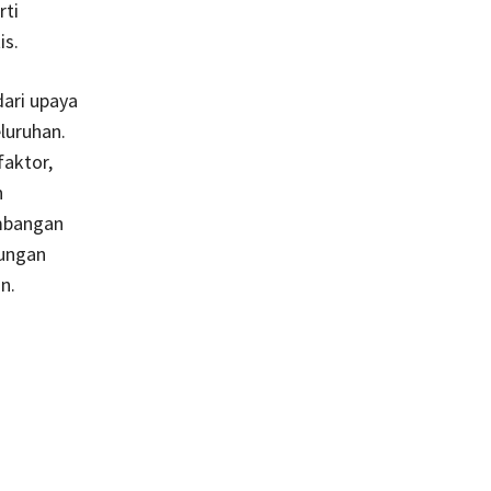
rti
is.
ari upaya
eluruhan.
aktor,
n
imbangan
ungan
n.