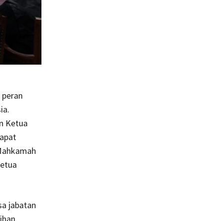
 peran
ia.
n Ketua
dapat
 Mahkamah
Ketua
a jabatan
ihan.