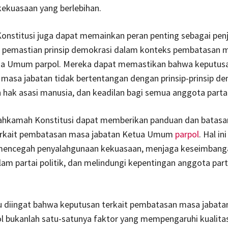
kekuasaan yang berlebihan.
nstitusi juga dapat memainkan peran penting sebagai pen
n pemastian prinsip demokrasi dalam konteks pembatasan 
ua Umum parpol. Mereka dapat memastikan bahwa keputus
asa jabatan tidak bertentangan dengan prinsip-prinsip de
 hak asasi manusia, dan keadilan bagi semua anggota partai 
 Mahkamah Konstitusi dapat memberikan panduan dan batas
terkait pembatasan masa jabatan Ketua Umum
parpol
. Hal in
encegah penyalahgunaan kekuasaan, menjaga keseimbang
am partai politik, dan melindungi kepentingan anggota part
u diingat bahwa keputusan terkait pembatasan masa jabata
 bukanlah satu-satunya faktor yang mempengaruhi kualita