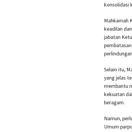
konsolidasi 
Mahkamah Ko
keadilan da
jabatan Ket
pembatasan m
perlindungan
Selain itu,
yang jelas 
membantu m
kekuatan dal
beragam.
Namun, perl
Umum parpol