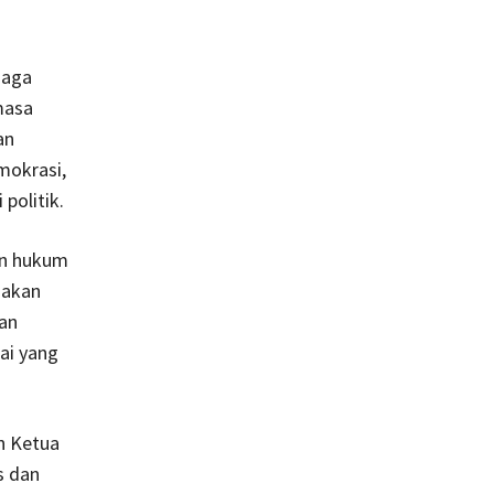
jaga
masa
an
mokrasi,
politik.
an hukum
i akan
an
ai yang
n Ketua
s dan