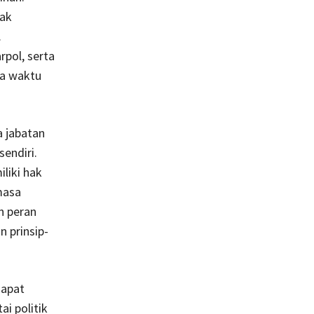
yak
.
pol, serta
ka waktu
 jabatan
endiri.
liki hak
masa
n peran
 prinsip-
dapat
i politik