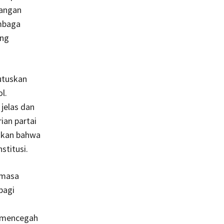
tangan
mbaga
ang
utuskan
l.
jelas dan
ian partai
tikan bahwa
stitusi.
 masa
bagi
a mencegah