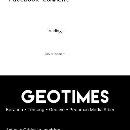
Loading...
- Advertisement -
Beranda
•
Tentang
•
Geolive
•
Pedoman Media Siber
Actual • Critical • Inspiring