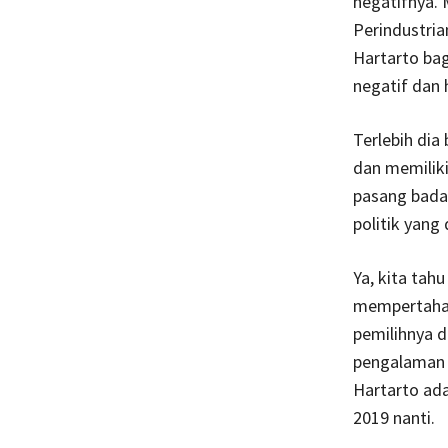
negatifnya. 
Perindustria
Hartarto bag
negatif dan h
Terlebih dia
dan memiliki
pasang badan
politik yang 
Ya, kita tah
mempertahan
pemilihnya d
pengalaman 
Hartarto ada
2019 nanti.