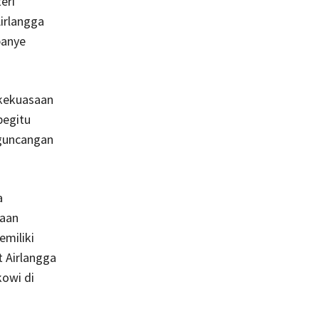
eri
Airlangga
panye
r kekuasaan
begitu
-guncangan
a
aan
emiliki
 Airlangga
kowi di