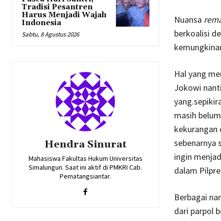
Tradisi Pesantren
Harus Menjadi Wajah
Nuansa
rem
Indonesia
berkoalisi 
Sabtu, 8 Agustus 2026
kemungkinan 
Hal yang me
Jokowi nanti
yang.sepikir
masih belum
kekurangan d
sebenarnya s
Hendra Sinurat
ingin menjad
Mahasiswa Fakultas Hukum Universitas
Simalungun. Saat ini aktif di PMKRI Cab.
dalam Pilpre
Pematangsiantar.
Berbagai nam
dari parpol 