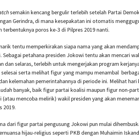
atch
semakin kencang bergulir terlebih setelah Partai Demo
dengan Gerindra, di mana kesepakatan ini otomatis menggug
terbentuknya poros ke-3 di Pilpres 2019 nanti.
narik tentu memperkirakan siapa nama yang akan mendamp
. Sebagai petahana presiden Jokowi tentu akan mencari wak
an dan selaras, terlebih untuk mengerjakan program kerjany
 selesai serta melihat figur yang mampu menambal berbaga
an kelemahan pemerintahannya di periode ini. Melihat hari k
udah banyak, baik figur partai koalisi maupun figur non-part
i (atau mencoba melirik) wakil presiden yang akan menema
s 2019.
a dari figur partai pengusung Jokowi pun mulai dihembuska
bernuansa hijau-religius seperti PKB dengan Muhaimin Iskan