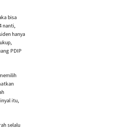
aka bisa
 nanti,
iden hanya
cukup,
luang PDIP
memilih
matkan
ah
nyal itu,
ah selalu