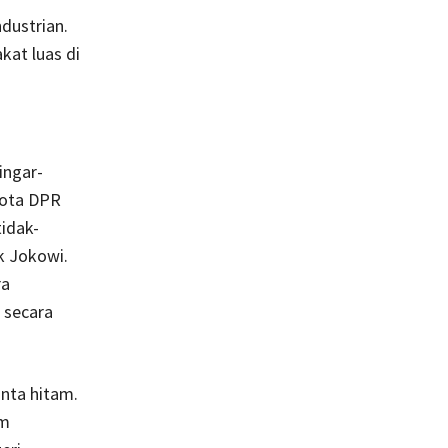
dustrian.
kat luas di
ingar-
gota DPR
tidak-
k Jokowi.
ra
 secara
inta hitam.
am