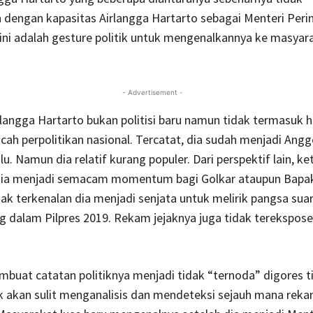
dengan kapasitas Airlangga Hartarto sebagai Menteri Perin
, ini adalah gesture politik untuk mengenalkannya ke masyara
- Advertisement -
angga Hartarto bukan politisi baru namun tidak termasuk h
ncah perpolitikan nasional. Tercatat, dia sudah menjadi Ang
lu. Namun dia relatif kurang populer. Dari perspektif lain, ke
dia menjadi semacam momentum bagi Golkar ataupun Bapa
dak terkenalan dia menjadi senjata untuk melirik pangsa sua
dalam Pilpres 2019. Rekam jejaknya juga tidak terekspose
buat catatan politiknya menjadi tidak “ternoda” digores t
k akan sulit menganalisis dan mendeteksi sejauh mana rek