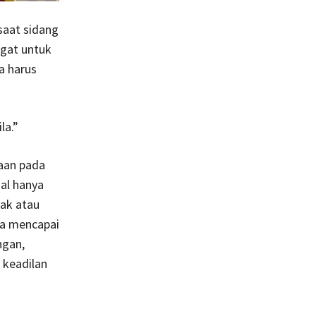
saat sidang
gat untuk
a harus
la.”
daan pada
al hanya
ak atau
ra mencapai
ngan,
 keadilan