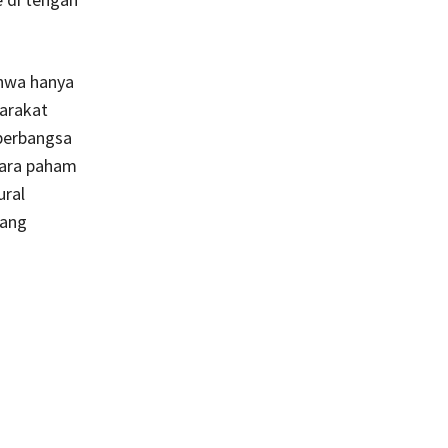
hwa hanya
arakat
berbangsa
gara paham
ural
tang