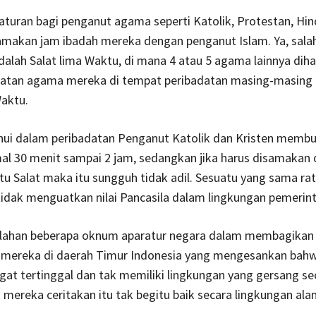
aturan bagi penganut agama seperti Katolik, Protestan, Hi
makan jam ibadah mereka dengan penganut Islam. Ya, sala
alah Salat lima Waktu, di mana 4 atau 5 agama lainnya diha
iatan agama mereka di tempat peribadatan masing-masing
aktu.
ahui dalam peribadatan Penganut Katolik dan Kristen memb
al 30 menit sampai 2 jam, sedangkan jika harus disamakan
u Salat maka itu sungguh tidak adil. Sesuatu yang sama ra
 tidak menguatkan nilai Pancasila dalam lingkungan pemerin
alahan beberapa oknum aparatur negara dalam membagikan
mereka di daerah Timur Indonesia yang mengesankan bah
gat tertinggal dan tak memiliki lingkungan yang gersang se
mereka ceritakan itu tak begitu baik secara lingkungan ala