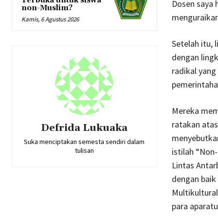
Terbuka untuk siswa
Dosen saya 
non-Muslim?
menguraikan 
Kamis, 6 Agustus 2026
Setelah itu,
dengan lingk
radikal yang
pemerintaha
Mereka memb
ratakan atas
Defrida Lukuaka
menyebutkan
Suka menciptakan semesta sendiri dalam
istilah “Non
tulisan
Lintas Anta
dengan baik 
Multikultura
para aparatu