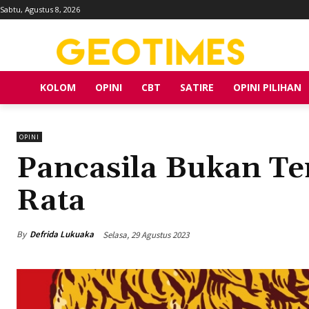
Sabtu, Agustus 8, 2026
KOLOM
OPINI
CBT
SATIRE
OPINI PILIHAN
OPINI
Pancasila Bukan T
Rata
By
Defrida Lukuaka
Selasa, 29 Agustus 2023