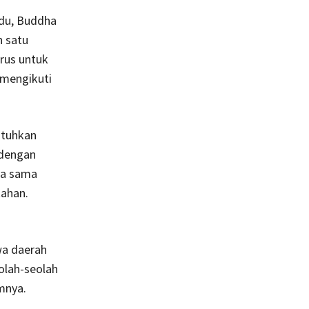
ndu, Buddha
h satu
rus untuk
 mengikuti
utuhkan
 dengan
ta sama
tahan.
wa daerah
olah-seolah
mnya.