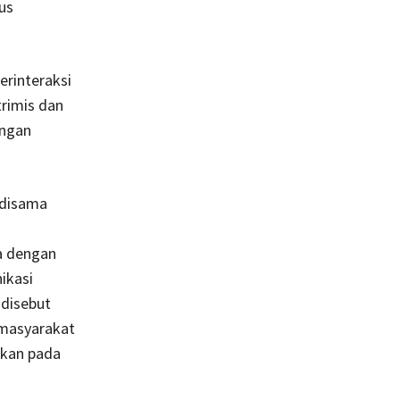
us
erinteraksi
trimis dan
ungan
 disama
a dengan
ikasi
 disebut
 masyarakat
nkan pada