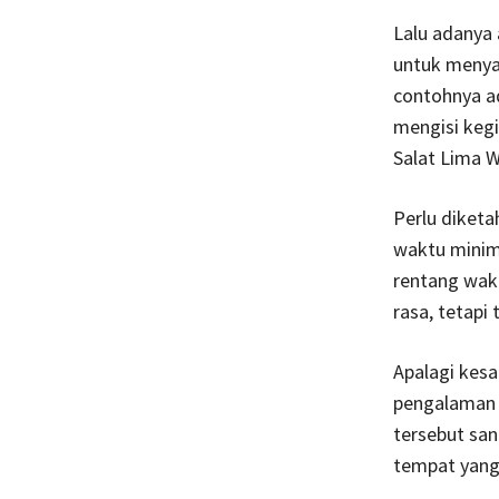
Lalu adanya 
untuk menya
contohnya ad
mengisi keg
Salat Lima W
Perlu diket
waktu minim
rentang wakt
rasa, tetapi
Apalagi kes
pengalaman 
tersebut san
tempat yang 