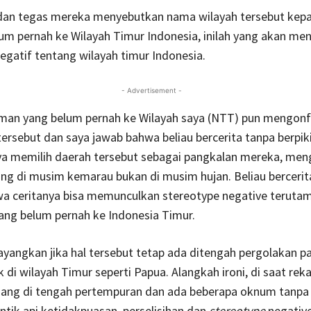
 dan tegas mereka menyebutkan nama wilayah tersebut kep
lum pernah ke Wilayah Timur Indonesia, inilah yang akan menj
egatif tentang wilayah timur Indonesia.
- Advertisement -
man yang belum pernah ke Wilayah saya (NTT) pun mengonf
tersebut dan saya jawab bahwa beliau bercerita tanpa berpi
 memilih daerah tersebut sebagai pangkalan mereka, men
ng di musim kemarau bukan di musim hujan. Beliau bercerit
wa ceritanya bisa memunculkan stereotype negative teruta
ang belum pernah ke Indonesia Timur.
yangkan jika hal tersebut tetap ada ditengah pergolakan p
di wilayah Timur seperti Papua. Alangkah ironi, di saat reka
uang di tengah pertempuran dan ada beberapa oknum tanpa
tik api ketidakpuasan, perselisihan dan
stereotype
negative