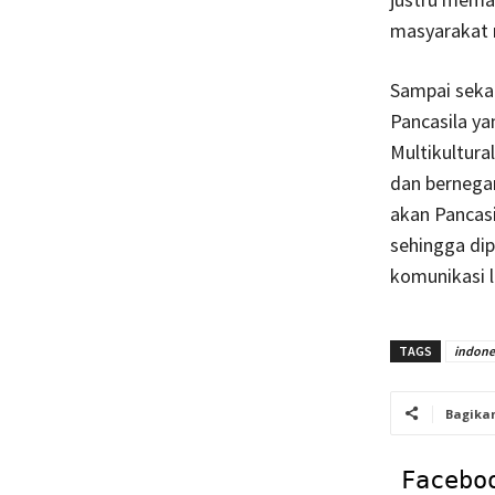
masyarakat m
Sampai seka
Pancasila y
Multikultura
dan bernega
akan Pancasi
sehingga dip
komunikasi l
TAGS
indone
Bagika
Facebo