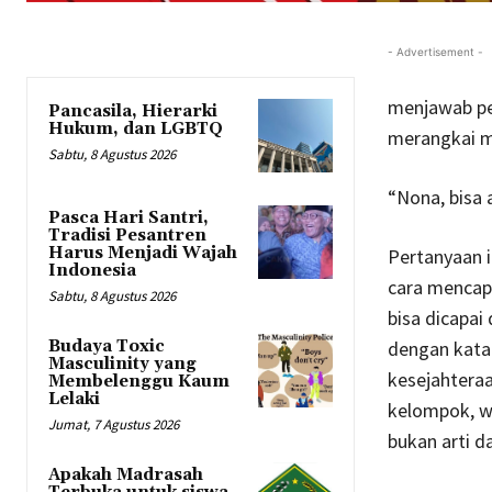
- Advertisement -
menjawab pe
Pancasila, Hierarki
Hukum, dan LGBTQ
merangkai m
Sabtu, 8 Agustus 2026
“Nona, bisa 
Pasca Hari Santri,
Tradisi Pesantren
Harus Menjadi Wajah
Pertanyaan i
Indonesia
cara mencapa
Sabtu, 8 Agustus 2026
bisa dicapa
dengan kata 
Budaya Toxic
Masculinity yang
kesejahteraa
Membelenggu Kaum
Lelaki
kelompok, wi
Jumat, 7 Agustus 2026
bukan arti da
Apakah Madrasah