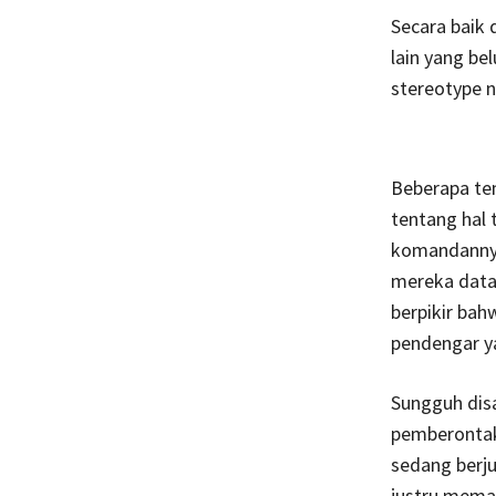
Secara baik
lain yang be
stereotype n
Beberapa te
tentang hal 
komandannya
mereka data
berpikir bah
pendengar y
Sungguh disa
pemberontak 
sedang berj
justru meman