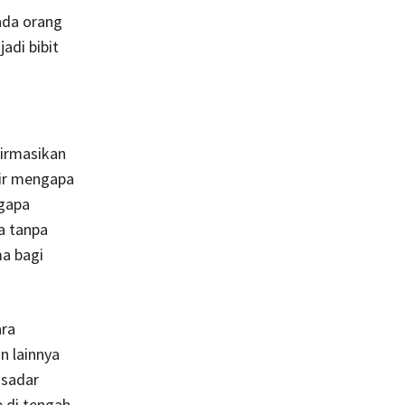
ada orang
adi bibit
irmasikan
kir mengapa
gapa
a tanpa
ma bagi
ara
n lainnya
 sadar
 di tengah