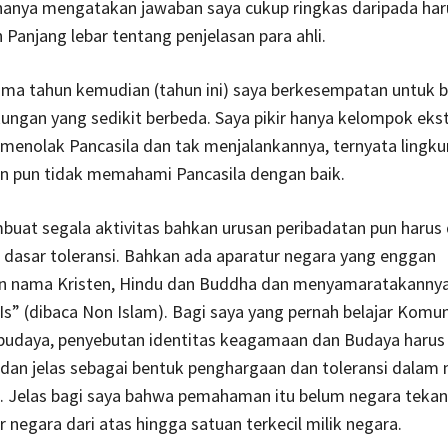
hanya mengatakan jawaban saya cukup ringkas daripada har
Panjang lebar tentang penjelasan para ahli.
 lima tahun kemudian (tahun ini) saya berkesempatan untuk b
ungan yang sedikit berbeda. Saya pikir hanya kelompok eks
 menolak Pancasila dan tak menjalankannya, ternyata lingk
n pun tidak memahami Pancasila dengan baik.
uat segala aktivitas bahkan urusan peribadatan pun harus
 dasar toleransi. Bahkan ada aparatur negara yang enggan
 nama Kristen, Hindu dan Buddha dan menyamaratakanny
-Is” (dibaca Non Islam). Bagi saya yang pernah belajar Komun
rbudaya, penyebutan identitas keagamaan dan Budaya harus
dan jelas sebagai bentuk penghargaan dan toleransi dalam
l. Jelas bagi saya bahwa pemahaman itu belum negara teka
r negara dari atas hingga satuan terkecil milik negara.