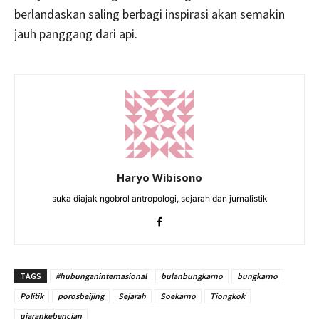
berlandaskan saling berbagi inspirasi akan semakin
jauh panggang dari api.
Haryo Wibisono
suka diajak ngobrol antropologi, sejarah dan jurnalistik
TAGS
#hubunganinternasional
bulanbungkarno
bungkarno
Politik
porosbeijing
Sejarah
Soekarno
Tiongkok
ujarankebencian