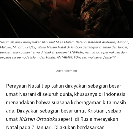
Sejumlah anak menyalakan lilin saat Misa Malam Natal di Katedral Amboina, Ambon,
Maluku, Minggu (24/12). Misa Malam Natal di Ambon berlangsung aman dan lancar,
pengamanan bukan hanya dilakukan personil TNI/Polri, namun juga perwakilan dari
organisasi pemuda Islam dan Hindu. ANTARAFOTO/izaac mulyawan/ama/17
- Advertisement -
Perayaan Natal tiap tahun dirayakan sebagian besar
umat Nasrani di seluruh dunia, khususnya di Indonesia
menandakan bahwa suasana keberagaman kita masih
ada. Dirayakan sebagian besar umat Kristiani, sebab
umat
Kristen Ortodoks
seperti di Rusia merayakan
Natal pada 7 Januari. Dilakukan berdasarkan