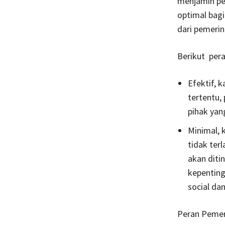
menjamin pe
optimal bagi
dari pemerin
Berikut per
Efektif, 
tertentu,
pihak yan
Minimal, 
tidak ter
akan diti
kepenting
social da
Peran Pemer