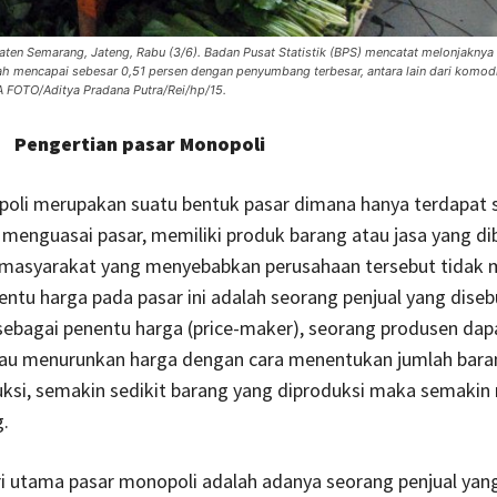
aten Semarang, Jateng, Rabu (3/6). Badan Pusat Statistik (BPS) mencatat melonjaknya
h mencapai sebesar 0,51 persen dengan penyumbang terbesar, antara lain dari komo
A FOTO/Aditya Pradana Putra/Rei/hp/15.
Pengertian pasar Monopoli
oli merupakan suatu bentuk pasar dimana hanya terdapat 
 menguasai pasar, memiliki produk barang atau jasa yang d
 masyarakat yang menyebabkan perusahaan tersebut tidak m
entu harga pada pasar ini adalah seorang penjual yang diseb
sebagai penentu harga (price-maker), seorang produsen dap
au menurunkan harga dengan cara menentukan jumlah bara
ksi, semakin sedikit barang yang diproduksi maka semakin
.
tama pasar monopoli adalah adanya seorang penjual yan