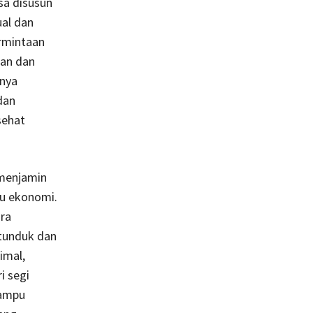
a disusun
ual dan
rmintaan
ran dan
anya
dan
sehat
 menjamin
ku ekonomi.
ara
 tunduk dan
imal,
i segi
mampu