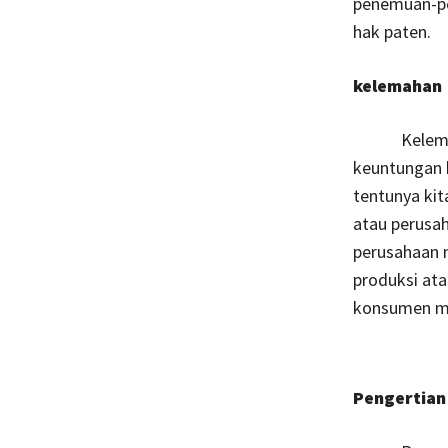
penemuan-pe
hak paten.
kelemaha
Kelemahan 
keuntungan 
tentunya kit
atau perusah
perusahaan 
produksi at
konsumen me
Pengertian