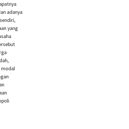
dapatnya
dan adanya
endiri,
aan yang
usaha
ersebut
rga
dah,
i modal
ngan
an
aan
poli