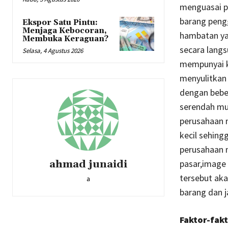
menguasai p
barang peng
Ekspor Satu Pintu:
Menjaga Kebocoran,
hambatan ya
Membuka Keraguan?
secara langs
Selasa, 4 Agustus 2026
mempunyai k
menyulitkan 
dengan bebe
serendah mu
perusahaan 
kecil sehin
perusahaan 
ahmad junaidi
pasar,image
tersebut ak
a
barang dan j
Faktor-fak