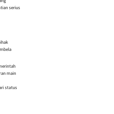
ang
tian serius
pihak
embela
merintah
uran main
ri status