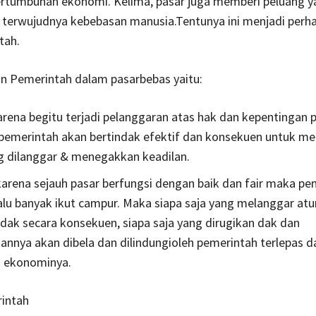
rtumbuhan ekonomi. Kelima, pasar juga memberi peluang y
 terwujudnya kebebasan manusia.Tentunya ini menjadi perha
tah.
an Pemerintah dalam pasarbebas yaitu:
karena begitu terjadi pelanggaran atas hak dan kepentingan 
 pemerintah akan bertindak efektif dan konsekuen untuk m
g dilanggar & menegakkan keadilan.
karena sejauh pasar berfungsi dengan baik dan fair maka pe
lalu banyak ikut campur. Maka siapa saja yang melanggar at
ndak secara konsekuen, siapa saja yang dirugikan dak dan
annya akan dibela dan dilindungioleh pemerintah terlepas da
n ekonominya.
intah