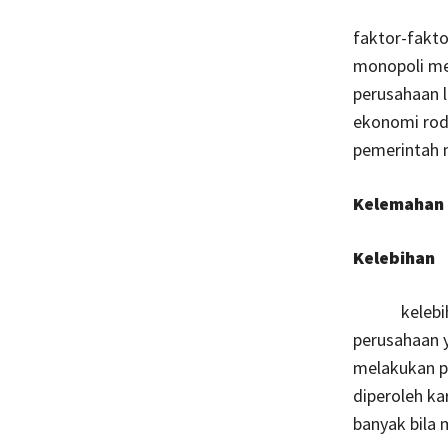
faktor-fakt
monopoli mem
perusahaan 
ekonomi rod
pemerintah 
Kelemahan 
Kelebihan
kelebihan d
perusahaan 
melakukan p
diperoleh k
banyak bila 