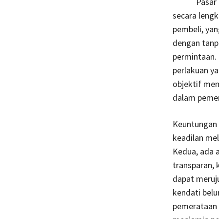
Pasar bebas
secara lengk
pembeli, ya
dengan tanp
permintaan. 
perlakuan ya
objektif mem
dalam pemer
Keuntungan 
keadilan mel
Kedua, ada a
transparan, 
dapat meruju
kendati belu
pemerataan 