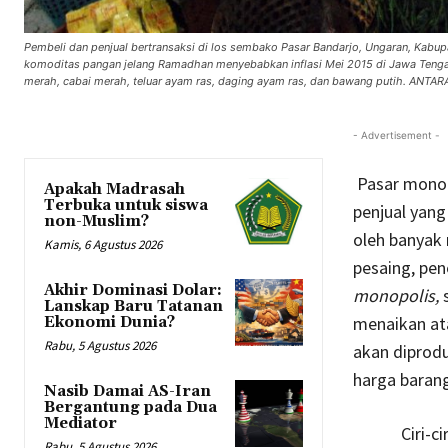
Pembeli dan penjual bertransaksi di los sembako Pasar Bandarjo, Ungaran, Kabup
komoditas pangan jelang Ramadhan menyebabkan inflasi Mei 2015 di Jawa Tenga
merah, cabai merah, teluar ayam ras, daging ayam ras, dan bawang putih. ANTAR
- Advertisement -
Pasar monop
Apakah Madrasah
Terbuka untuk siswa
penjual yang
non-Muslim?
oleh banyak
Kamis, 6 Agustus 2026
pesaing, pen
Akhir Dominasi Dolar:
monopolis,
Lanskap Baru Tatanan
menaikan at
Ekonomi Dunia?
Rabu, 5 Agustus 2026
akan diprodu
harga barang
Nasib Damai AS-Iran
Bergantung pada Dua
Mediator
Ciri-ciri u
Rabu, 5 Agustus 2026