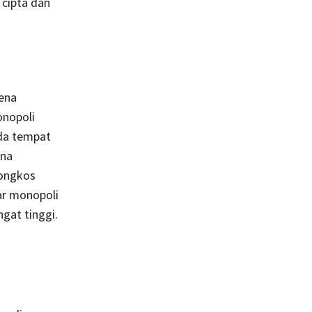
cipta dan
ena
onopoli
ada tempat
ena
ongkos
ar monopoli
gat tinggi.