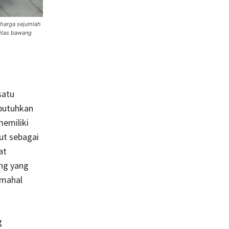
 harga sejumlah
ditas bawang
satu
ibutuhkan
emiliki
ut sebagai
at
ng yang
 mahal
g