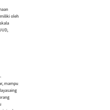
ahaan
iliki oleh
skala
 UUD,
-
sar, mampu
dayasaing
orang
u