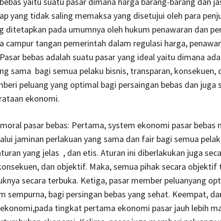
 yaitu suatu pasar dimana harga barang-barang dan jas
ap yang tidak saling memaksa yang disetujui oleh para penj
ng ditetapkan pada umumnya oleh hukum penawaran dan pe
a campur tangan pemerintah dalam regulasi harga, penawa
Pasar bebas adalah suatu pasar yang ideal yaitu dimana ad
ng sama bagi semua pelaku bisnis, transparan, konsekuen, 
beri peluang yang optimal bagi persaingan bebas dan juga 
ataan ekonomi.
moral pasar bebas: Pertama, system ekonomi pasar bebas
alui jaminan perlakuan yang sama dan fair bagi semua pela
turan yang jelas , dan etis. Aturan ini diberlakukan juga sec
konsekuen, dan objektif. Maka, semua pihak secara objektif
knya secara terbuka. Ketiga, pasar member peluanyang opt
m sempurna, bagi persingan bebas yang sehat. Keempat, dar
ekonomi,pada tingkat pertama ekonomi pasar jauh lebih 