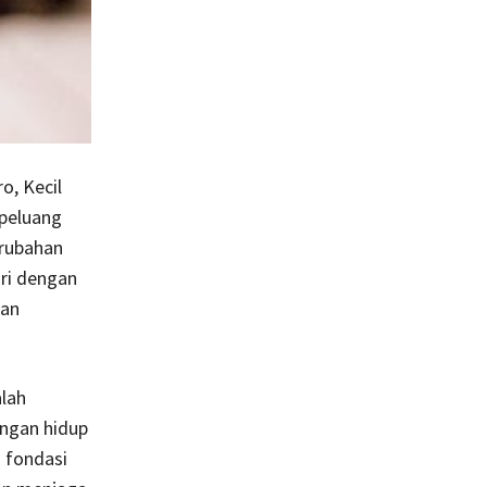
o, Kecil
peluang
erubahan
ri dengan
kan
alah
ungan hidup
 fondasi