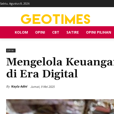
Sabtu, Agustus 8, 2026
KOLOM
OPINI
CBT
SATIRE
OPINI PILIHAN
OPINI
Mengelola Keuang
di Era Digital
By
Nayla Adini
Jumat, 9 Mei 2025