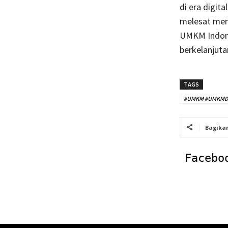
di era digit
melesat men
UMKM Indone
berkelanjuta
TAGS
#UMKM #UMKMDigi
Bagika
Facebo