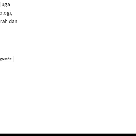
 juga
logi,
rah dan
ngUsaha