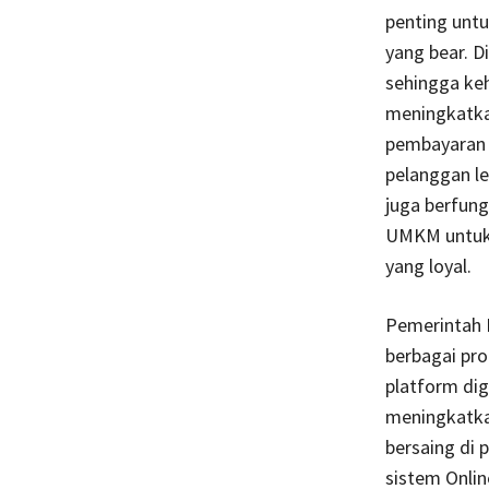
penting unt
yang bear. D
sehingga keh
meningkatka
pembayaran 
pelanggan le
juga berfun
UMKM untuk 
yang loyal.
Pemerintah 
berbagai pro
platform di
meningkatka
bersaing di p
sistem Onli