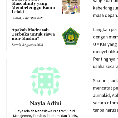
yang kuat un
Masculinity yang
keberlangsun
Membelenggu Kaum
Lelaki
masa depan.
Jumat, 7 Agustus 2026
Langkah per
Apakah Madrasah
Terbuka untuk siswa
dengan memi
non-Muslim?
UMKM yang se
Kamis, 6 Agustus 2026
menyebabkan 
Pentingnya m
usaha secara 
Saat ini, s
mencatat pe
Jurnal.id, A
secara otom
Nayla Adini
tanpa harus
Saya adalah Mahasiswa Program Studi
Manajemen, Fakultas Ekonomi dan Bisnis,