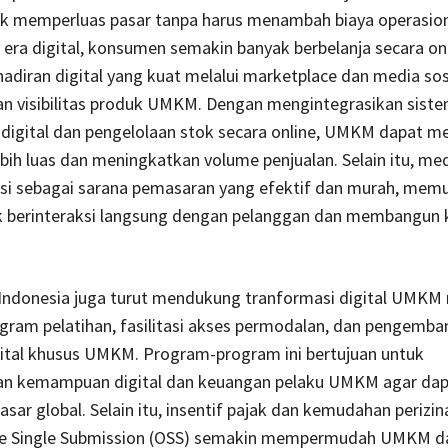
uk memperluas pasar tanpa harus menambah biaya operasiona
i era digital, konsumen semakin banyak berbelanja secara onl
adiran digital yang kuat melalui marketplace dan media sos
n visibilitas produk UMKM. Dengan mengintegrasikan sist
digital dan pengelolaan stok secara online, UMKM dapat m
bih luas dan meningkatkan volume penjualan. Selain itu, med
gsi sebagai sarana pemasaran yang efektif dan murah, mem
berinteraksi langsung dengan pelanggan dan membangun 
Indonesia juga turut mendukung tranformasi digital UMKM 
gram pelatihan, fasilitasi akses permodalan, dan pengemb
gital khusus UMKM. Program-program ini bertujuan untuk
n kemampuan digital dan keuangan pelaku UMKM agar dap
asar global. Selain itu, insentif pajak dan kemudahan perizin
ne Single Submission (OSS) semakin mempermudah UMKM d