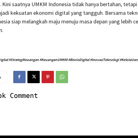
al. Kini saatnya UMKM Indonesia tidak hanya bertahan, tetapi
jadi kekuatan ekonomi digital yang tangguh. Bersama tekno
sia siap melangkah maju menuju masa depan yang lebih ce
n.
tal #StrategiKeuangan #KeuanganUMKM #BisnisDigital #InovasiTeknologi #KelolaUa
n
ok Comment