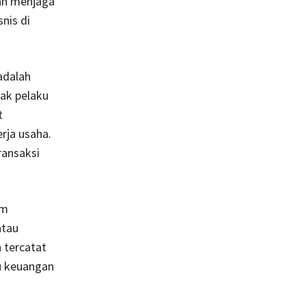
dan menjaga
nis di
adalah
ak pelaku
t
rja usaha.
ransaksi
am
atau
 tercatat
u keuangan