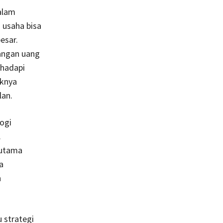
alam
 usaha bisa
esar.
angan uang
ghadapi
iknya
lan.
ogi
.
 utama
a
n
 strategi