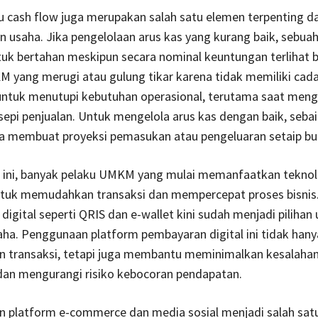
u cash flow juga merupakan salah satu elemen terpenting d
 usaha. Jika pengelolaan arus kas yang kurang baik, sebuah
tuk bertahan meskipun secara nominal keuntungan terlihat b
 yang merugi atau gulung tikar karena tidak memiliki cad
untuk menutupi kebutuhan operasional, terutama saat men
pi penjualan. Untuk mengelola arus kas dengan baik, seba
ha membuat proyeksi pemasukan atau pengeluaran setaip bu
al ini, banyak pelaku UMKM yang mulai memanfaatkan teknol
tuk memudahkan transaksi dan mempercepat proses bisnis
igital seperti QRIS dan e-wallet kini sudah menjadi pilihan
aha. Penggunaan platform pembayaran digital ini tidak hany
transaksi, tetapi juga membantu meminimalkan kesalaha
dan mengurangi risiko kebocoran pendapatan.
 platform e-commerce dan media sosial menjadi salah satu