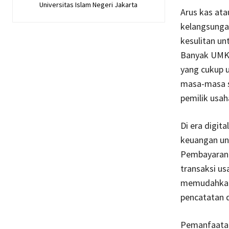
Universitas Islam Negeri Jakarta
Arus kas ata
kelangsungan
kesulitan un
Banyak UMKM
yang cukup 
masa-masa se
pemilik usa
Di era digit
keuangan un
Pembayaran d
transaksi us
memudahkan 
pencatatan 
Pemanfaatan