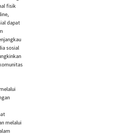
l fisik
ine,
ial dapat
em
enjangkau
ia sosial
ungkinkan
komunitas
melalui
angan
at
an melalui
alam