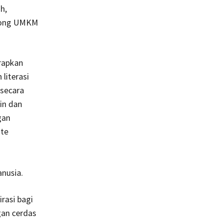
h,
orong UMKM
rapkan
literasi
 secara
in dan
gan
ite
nusia.
rasi bagi
gan cerdas