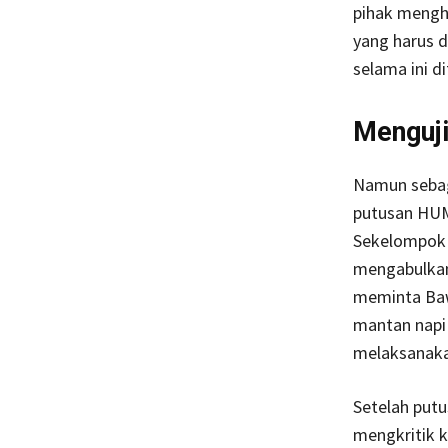
pihak meng
yang harus 
selama ini d
Menguji
Namun sebag
putusan HUM
Sekelompok 
mengabulkan
meminta Baw
mantan napi 
melaksanaka
Setelah put
mengkritik 