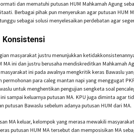
hormati dan mematuhi putusan HUM Mahkamah Agung seba
ditaati. Berbagai pihak pun menyerukan agar putusan HUM 
itunggu sebagai solusi menyelesaikan perdebatan agar seger
 Konsistensi
ian masyarakat justru menunjukkan ketidakkonsistenanny
 MA ini dan justru berusaha mendiskreditkan Mahkamah Ag
masyarakat ini pada awalnya mengkritik keras Bawaslu yan
 permohonan para caleg mantan napi yang menggugat PK
aslu untuk menghentikan pengujian sengketa soal pencale
ini sampai keluarnya putusan MA. KPU juga diminta agar ti
n putusan Bawaslu sebelum adanya putusan HUM dari MA.
usan MA keluar, kelompok yang merasa mewakili masyarakat 
keras putusan HUM MA tersebut dan memposisikan MA seba