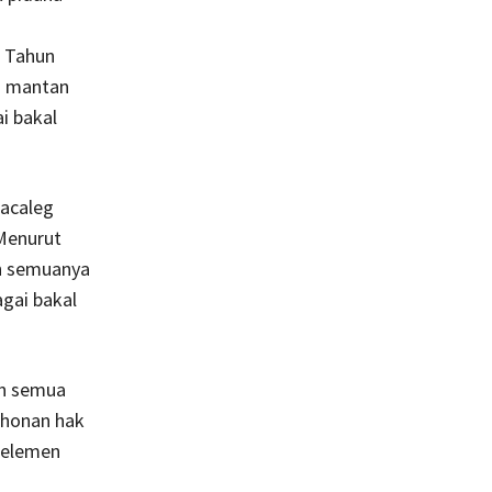
0 Tahun
n mantan
i bakal
acaleg
Menurut
n semuanya
gai bakal
n semua
honan hak
 elemen