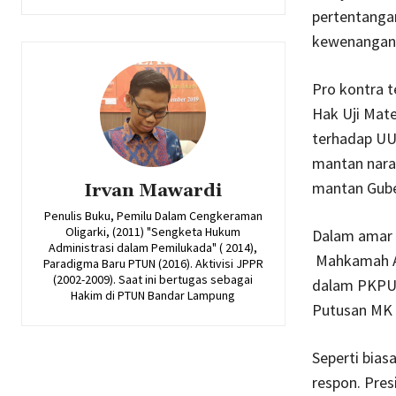
pertentanga
kewenangan
Pro kontra t
Hak Uji Mat
terhadap UU
mantan nara
mantan Gube
Irvan Mawardi
Penulis Buku, Pemilu Dalam Cengkeraman
Oligarki, (2011) "Sengketa Hukum
Dalam amar 
Administrasi dalam Pemilukada" ( 2014),
Mahkamah A
Paradigma Baru PTUN (2016). Aktivisi JPPR
(2002-2009). Saat ini bertugas sebagai
dalam PKPU 
Hakim di PTUN Bandar Lampung
Putusan MK 
Seperti bias
respon. Pre