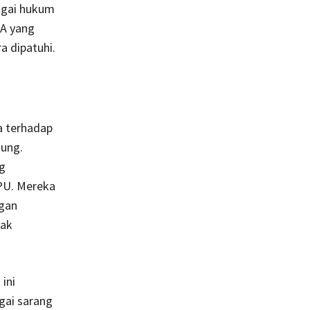
gai hukum
MA yang
a dipatuhi.
a terhadap
ung.
g
PU. Mereka
gan
dak
ini
gai sarang