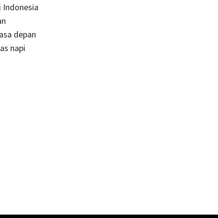
i Indonesia
an
masa depan
as napi