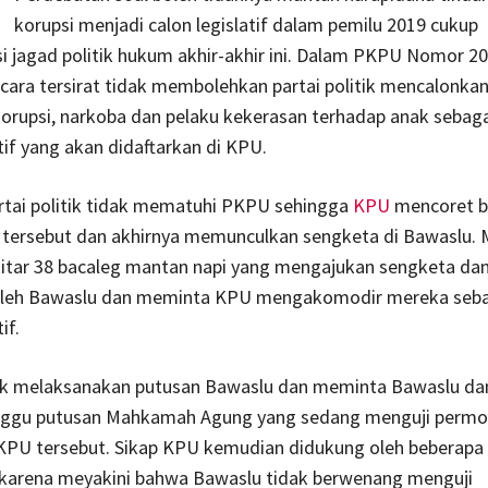
korupsi menjadi calon legislatif dalam pemilu 2019 cukup
 jagad politik hukum akhir-akhir ini. Dalam PKPU Nomor 2
cara tersirat tidak membolehkan partai politik mencalonka
orupsi, narkoba dan pelaku kekerasan terhadap anak sebaga
atif yang akan didaftarkan di KPU.
rtai politik tidak mematuhi PKPU sehingga
KPU
mencoret b
 tersebut dan akhirnya memunculkan sengketa di Bawaslu. 
itar 38 bacaleg mantan napi yang mengajukan sengketa da
oleh Bawaslu dan meminta KPU mengakomodir mereka seba
if.
 melaksanakan putusan Bawaslu dan meminta Bawaslu da
ggu putusan Mahkamah Agung yang sedang menguji permo
 PKPU tersebut. Sikap KPU kemudian didukung oleh beberapa
karena meyakini bahwa Bawaslu tidak berwenang menguji