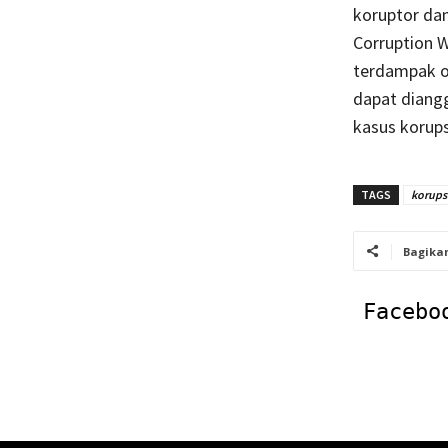
koruptor dan
Corruption W
terdampak o
dapat diangg
kasus korup
TAGS
korups
Bagika
Facebo