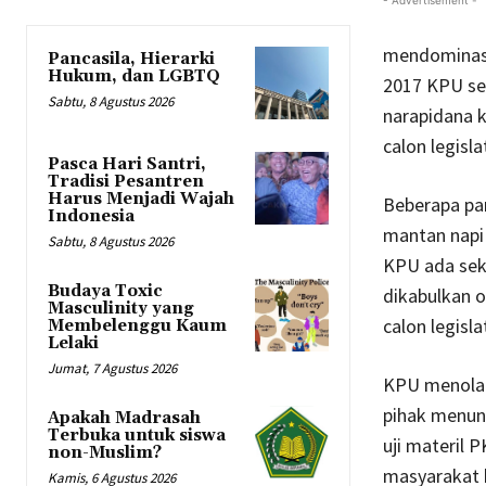
mendominasi
Pancasila, Hierarki
Hukum, dan LGBTQ
2017 KPU se
Sabtu, 8 Agustus 2026
narapidana k
calon legisl
Pasca Hari Santri,
Tradisi Pesantren
Harus Menjadi Wajah
Beberapa pa
Indonesia
mantan napi
Sabtu, 8 Agustus 2026
KPU ada sek
Budaya Toxic
dikabulkan 
Masculinity yang
calon legislat
Membelenggu Kaum
Lelaki
Jumat, 7 Agustus 2026
KPU menolak
pihak menun
Apakah Madrasah
Terbuka untuk siswa
uji materil
non-Muslim?
masyarakat 
Kamis, 6 Agustus 2026