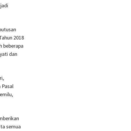
jadi
putusan
Tahun 2018
h beberapa
yati dan
i,
 Pasal
emilu,
emberikan
nta semua