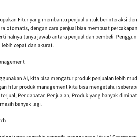
upakan Fitur yang membantu penjual untuk berinteraksi de
ara otomatis, dengan cara penjual bisa membuat percakapa
rti halnya tanya jawab antara penjual dan pembeli. Penggu
 lebih cepat dan akurat.
Management
gunakan AI, kita bisa mengatur produk penjualan lebih mu
ngan fitur produk management kita bisa mengetahui seberap
terjual, Pendapatan Penjualan, Produk yang banyak diminat
masih banyak lagi.
rch
nologi yang semakin canggih, penggunaan
Visual Search
san