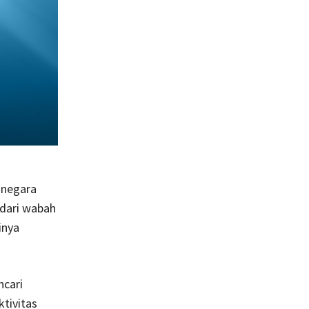
 negara
 dari wabah
inya
ncari
ktivitas