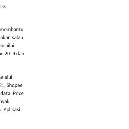
uka
n membantu
akan salah
n nilai
un 2019 dan
elalui
021, Shopee
data iPrice
anyak
i Aplikasi