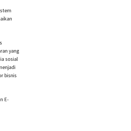
sistem
saikan
s
aran yang
a sosial
menjadi
r bisnis
n E-