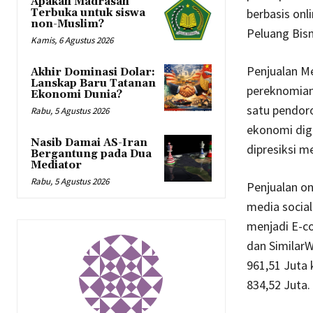
Apakah Madrasah
berbasis onl
Terbuka untuk siswa
non-Muslim?
Peluang Bisn
Kamis, 6 Agustus 2026
Penjualan M
Akhir Dominasi Dolar:
Lanskap Baru Tatanan
pereknomian
Ekonomi Dunia?
satu pendor
Rabu, 5 Agustus 2026
ekonomi digi
Nasib Damai AS-Iran
dipresiksi m
Bergantung pada Dua
Mediator
Rabu, 5 Agustus 2026
Penjualan on
media social
menjadi E-c
dan Similar
961,51 Juta 
834,52 Juta.