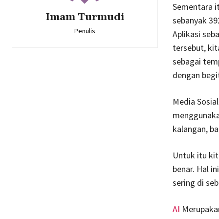
Sementara i
Imam Turmudi
sebanyak 392
Penulis
Aplikasi se
tersebut, k
sebagai temp
dengan begit
Media Sosial
menggunakan
kalangan, ba
Untuk itu ki
benar. Hal i
sering di sebu
AI
Merupakan