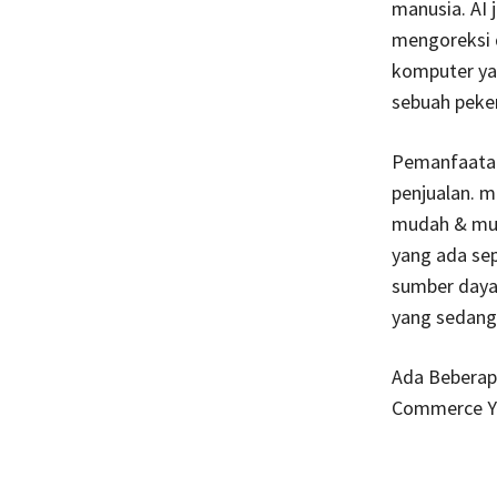
manusia. AI
mengoreksi d
komputer ya
sebuah peker
Pemanfaatan 
penjualan. 
mudah & mur
yang ada se
sumber daya 
yang sedang
Ada Beberapa
Commerce Ya