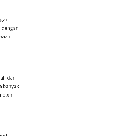
ngan
n dengan
naaan
dah dan
a banyak
i oleh
gat