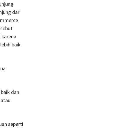
unjung
jung dari
commerce
rsebut
, karena
ebih baik.
mua
 baik dan
 atau
an seperti