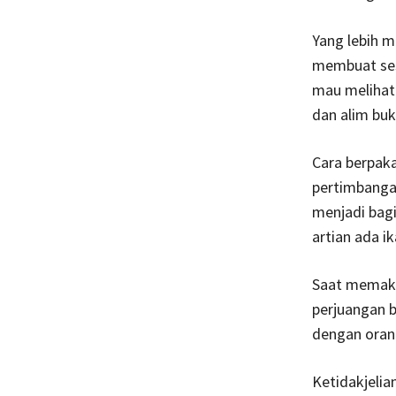
Yang lebih 
membuat sese
mau melihat 
dan alim buk
Cara berpaka
pertimbanga
menjadi bagi
artian ada 
Saat memakai
perjuangan b
dengan oran
Ketidakjelia