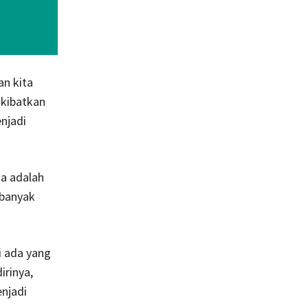
an kita
akibatkan
njadi
ma adalah
 banyak
i ada yang
rinya,
njadi