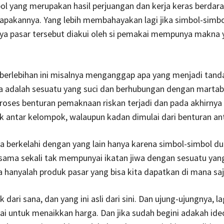
l yang merupakan hasil perjuangan dan kerja keras berdar
pakannya. Yang lebih membahayakan lagi jika simbol-simbol
ya pasar tersebut diakui oleh si pemakai mempunya makna 
berlebihan ini misalnya menganggap apa yang menjadi tand
 adalah sesuatu yang suci dan berhubungan dengan martab
oses benturan pemaknaan riskan terjadi dan pada akhirnya 
ik antar kelompok, walaupun kadan dimulai dari benturan ant
a berkelahi dengan yang lain hanya karena simbol-simbol d
ama sekali tak mempunyai ikatan jiwa dengan sesuatu yang
 hanyalah produk pasar yang bisa kita dapatkan di mana saj
uk dari sana, dan yang ini asli dari sini. Dan ujung-ujungnya, la
ai untuk menaikkan harga. Dan jika sudah begini adakah ide