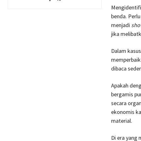
Mengidentif
benda. Perl
menjadi
sho
jika melibat
Dalam kasus 
memperbaiki 
dibaca sede
Apakah deng
bergamis pun
secara organ
ekonomis ka
material.
Di era yang 