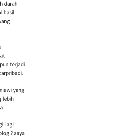
ah darah
 hasil
yang
a
at
pun terjadi
arpribadi.
uniawi yang
 lebih
a.
gi-lagi
ologi? saya