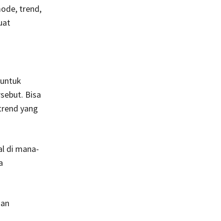
ode, trend,
uat
 untuk
sebut. Bisa
trend yang
l di mana-
a
dan