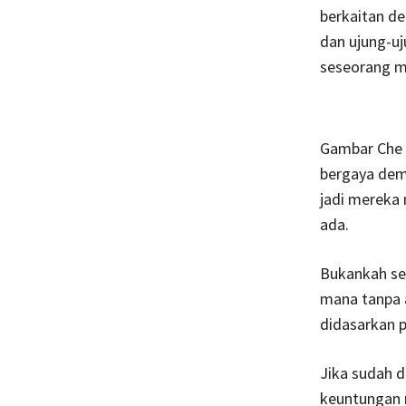
berkaitan d
dan ujung-uj
seseorang me
Gambar Che 
bergaya demi
jadi mereka
ada.
Bukankah se
mana tanpa 
didasarkan 
Jika sudah d
keuntungan m