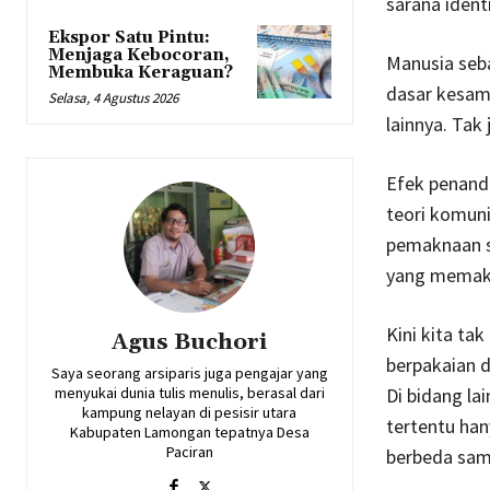
sarana ident
Ekspor Satu Pintu:
Menjaga Kebocoran,
Manusia seba
Membuka Keraguan?
dasar kesam
Selasa, 4 Agustus 2026
lainnya. Tak
Efek penanda
teori komunik
pemaknaan si
yang memakn
Kini kita t
Agus Buchori
berpakaian 
Saya seorang arsiparis juga pengajar yang
menyukai dunia tulis menulis, berasal dari
Di bidang la
kampung nelayan di pesisir utara
tertentu han
Kabupaten Lamongan tepatnya Desa
Paciran
berbeda sama