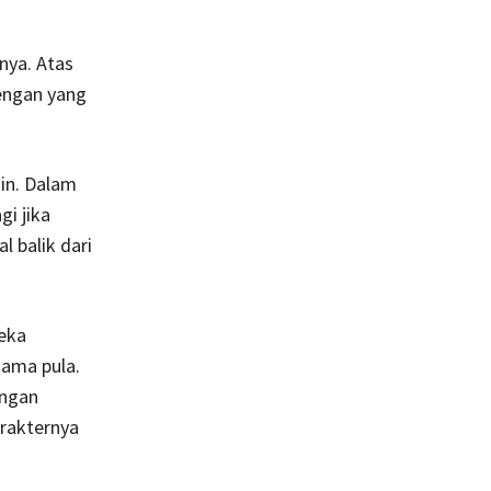
nya. Atas
engan yang
in. Dalam
gi jika
 balik dari
eka
ama pula.
ongan
arakternya