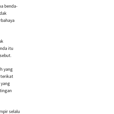
ma benda-
idak
erbahaya
uk
nda itu
sebut.
ah yang
terikat
 yang
tingan
mpir selalu