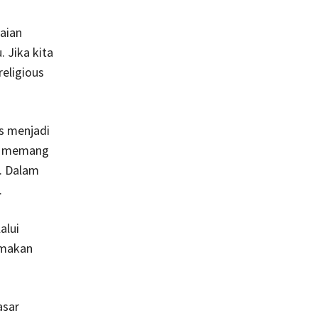
aian
 Jika kita
religious
us menjadi
ah memang
. Dalam
.
alui
amakan
asar