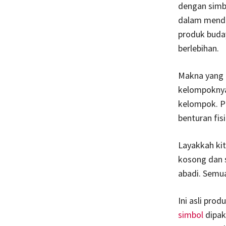
dengan simbo
dalam menda
produk buda
berlebihan.
Makna yang 
kelompoknya
kelompok. Pr
benturan fis
Layakkah kit
kosong dan s
abadi. Semua
Ini asli prod
simbol
dipak