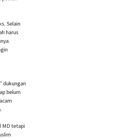
s. Selain
ah harus
nya.
ngin
t’ dukungan
gap belum
macam
.
d MD tetapi
uslim