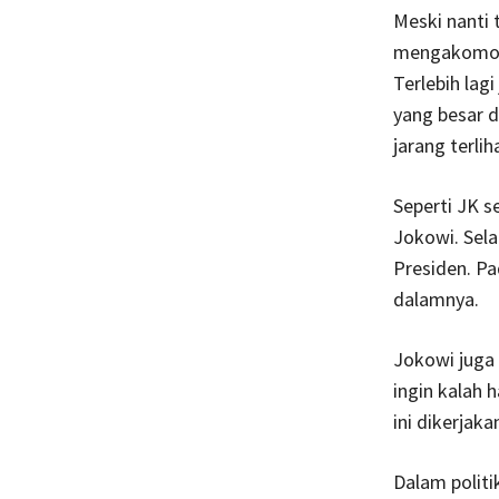
Meski nanti 
mengakomoda
Terlebih lag
yang besar d
jarang terli
Seperti JK s
Jokowi. Sela
Presiden. Pa
dalamnya.
Jokowi juga
ingin kalah 
ini dikerjak
Dalam politi