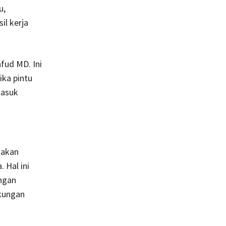
u,
l kerja
fud MD. Ini
ka pintu
masuk
 akan
 Hal ini
ingan
ukungan