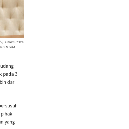
/7). Dalam RDPU
ARA FOTO/M
gudang
k pada 3
bih dari
bersusah
 pihak
in yang