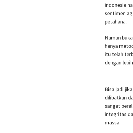
indonesia ha
sentimen ag
petahana.
Namun bukan
hanya metod
itu telah te
dengan lebi
Bisa jadi ji
dilibatkan d
sangat beral
integritas d
massa.