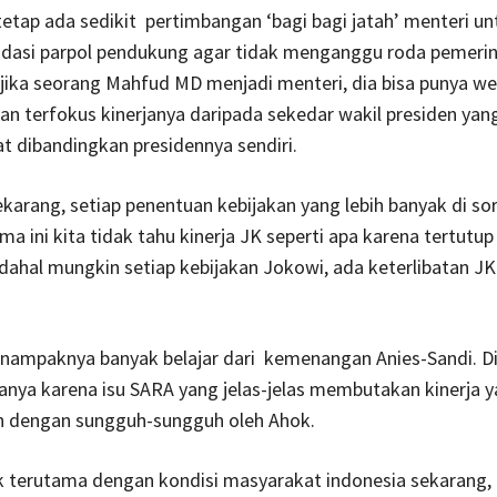
tetap ada sedikit pertimbangan ‘bagi bagi jatah’ menteri un
si parpol pendukung agar tidak menganggu roda pemerin
i jika seorang Mahfud MD menjadi menteri, dia bisa punya 
an terfokus kinerjanya daripada sekedar wakil presiden yan
hat dibandingkan presidennya sendiri.
ekarang, setiap penentuan kebijakan yang lebih banyak di so
ma ini kita tidak tahu kinerja JK seperti apa karena tertutup
dahal mungkin setiap kebijakan Jokowi, ada keterlibatan JK
 nampaknya banyak belajar dari kemenangan Anies-Sandi. Di
hanya karena isu SARA yang jelas-jelas membutakan kinerja 
an dengan sungguh-sungguh oleh Ahok.
k terutama dengan kondisi masyarakat indonesia sekarang, 