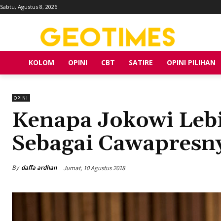
Sabtu, Agustus 8, 2026
KOLOM
OPINI
CBT
SATIRE
OPINI PILIHAN
OPINI
Kenapa Jokowi Leb
Sebagai Cawapresn
By
daffa ardhan
Jumat, 10 Agustus 2018