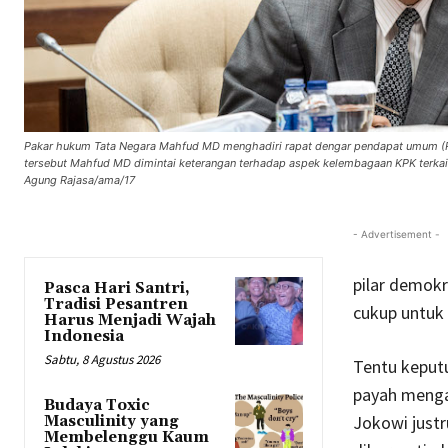
Pakar hukum Tata Negara Mahfud MD menghadiri rapat dengar pendapat umum (R
tersebut Mahfud MD dimintai keterangan terhadap aspek kelembagaan KPK terk
Agung Rajasa/ama/17
- Advertisement -
pilar demokra
Pasca Hari Santri,
Tradisi Pesantren
cukup untuk
Harus Menjadi Wajah
Indonesia
Sabtu, 8 Agustus 2026
Tentu keput
payah menga
Budaya Toxic
Jokowi justr
Masculinity yang
Membelenggu Kaum