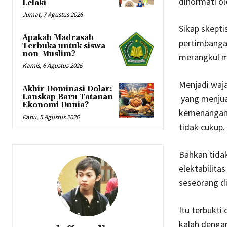
dihormati o
Lelaki
Jumat, 7 Agustus 2026
Sikap skept
Apakah Madrasah
pertimbanga
Terbuka untuk siswa
non-Muslim?
merangkul m
Kamis, 6 Agustus 2026
Menjadi waja
Akhir Dominasi Dolar:
Lanskap Baru Tatanan
yang menjua
Ekonomi Dunia?
kemenangan d
Rabu, 5 Agustus 2026
tidak cukup.
Bahkan tida
elektabilita
seseorang d
Itu terbukti
kalah denga