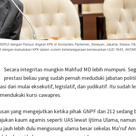
DPU) dengan Pansus Angket KPK di Kompleks Parlemen, Senayan, Jakarta, Selasa (18
ait dengan kedudukan KPK dalam sistem ketatanegaraan berdasarkan UUD 1945. ANT
Secara integritas mungkin Mahfud MD lebih mumpuni. Se
prestasi beliau yang sudah pernah meduduki jabatan politi
si dari mulai eksekutif, legislatif, dan yudikatif. Itu sudah le
 mendukuki kursi cawapres.
usan yang mengejutkan ketika pihak GNPF dan 212 sedang 
jukan kaum agamis seperti UAS lewat Ijtima Ulama, namun
u jauh lebih dulu mengusung ulama besar sekelas Ma’ruf Am