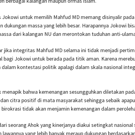
leh berbagai kalangan maupun ormas islam.
is Jokowi untuk memilih Mahfud MD memang disinyalir pada
n dukungan massa yang lebih besar. Harapannya Jokowi bis
assa dari kalangan NU dan merontokan tuduhan anti-ulama
r jika integritas Mahfud MD selama ini tidak menjadi perti
l bagi Jokowi untuk berada pada titik aman. Karena mereb
alam kontestasi politik apalagi dalam skala nasional integr
k menapik bahwa kemenangan sesungguhkan diletakan pad
s dan citra positif di mata masyarakat sehingga sebaik apapu
i birokrasi tidak akan menjamin kemenangan dalam peroleha
 dari seorang Ahok yang kinerjanya diakui setingkat nasional 
n lawannya yang lebih banyak meraup dukungan berdasarkan 