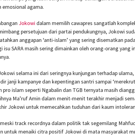
an emosional agama.
imbangan
Jokowi
dalam memilih cawapres sangatlah komplek
imbang persetujuan dari partai pendukungnya, Jokowi sud
tahkan anggapan ‘anti-islam’ yang sering disematkan pada
i isu SARA masih sering dimainkan oleh orang-orang yang i
nya.
okowi selama ini dari seringnya kunjungan terhadap ulama,
r janji kampanye dan kepentingan santri sampai ‘merekru
n pro islam seperti Ngabalin dan TGB ternyata masih diang
ilihnya Ma’ruf Amin dalam menit-menit terakhir menjadi se
akhir Jokowi untuk memecahkan tuduhan dari kaum intoleran
meski track recordnya dalam politik tak segemilang Mahfu
 untuk menaiki citra positif Jokowi di mata masyarakat m