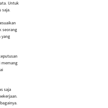
ata. Untuk
 saja.
esuaikan
k seorang
n yang
 keputusan
asi memang
ai
as saja
pekerjaan.
ebagainya.