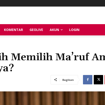
KOMENTAR
GEOLIVE
AKUN
LOGIN
ih Memilih Ma’ruf A
ya?
Bagikan