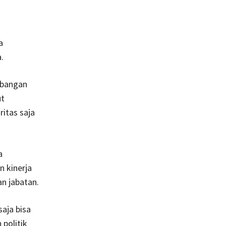
a
.
mbangan
ut
itas saja
a
n kinerja
n jabatan.
saja bisa
politik