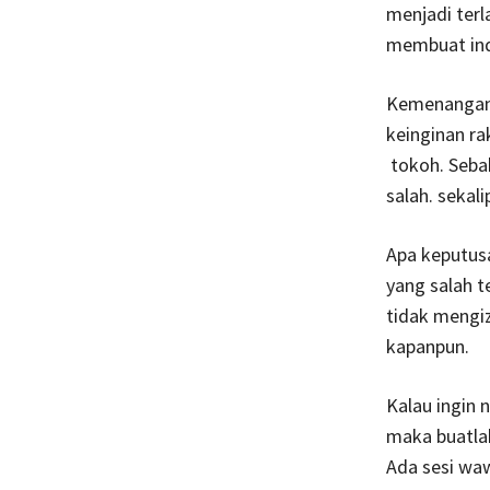
menjadi ter
membuat indo
Kemenangan 
keinginan r
tokoh. Sebab
salah. sekal
Apa keputusa
yang salah 
tidak mengi
kapanpun.
Kalau ingin n
maka buatlah
Ada sesi waw