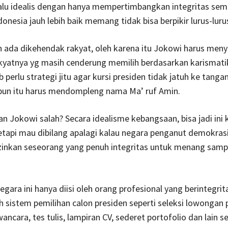
lalu idealis dengan hanya mempertimbangkan integritas sem
nesia jauh lebih baik memang tidak bisa berpikir lurus-lurus
ada dikehendak rakyat, oleh karena itu Jokowi harus meny
akyatnya yg masih cenderung memilih berdasarkan karismati
 perlu strategi jitu agar kursi presiden tidak jatuh ke tanga
ipun itu harus mendompleng nama Ma’ ruf Amin.
n Jokowi salah? Secara idealisme kebangsaan, bisa jadi ini
tetapi mau dibilang apalagi kalau negara penganut demokr
zinkan seseorang yang penuh integritas untuk menang samp
egara ini hanya diisi oleh orang profesional yang berintegrit
 sistem pemilihan calon presiden seperti seleksi lowongan 
ancara, tes tulis, lampiran CV, sederet portofolio dan lain s