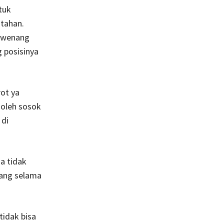
tuk
tahan.
wewenang
g posisinya
rot ya
 oleh sosok
 di
a tidak
yang selama
tidak bisa