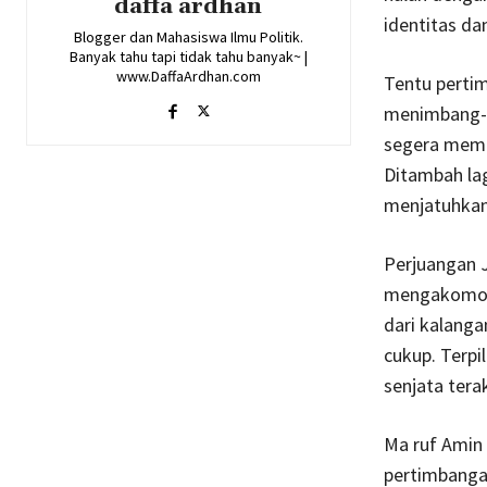
daffa ardhan
identitas d
Blogger dan Mahasiswa Ilmu Politik.
Banyak tahu tapi tidak tahu banyak~ |
www.DaffaArdhan.com
Tentu pert
menimbang-n
segera mema
Ditambah lag
menjatuhkan
Perjuangan J
mengakomodi
dari kalanga
cukup. Terp
senjata ter
Ma ruf Amin 
pertimbangan