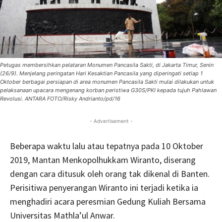
Petugas membersihkan pelataran Monumen Pancasila Sakti, di Jakarta Timur, Senin
(26/9). Menjelang peringatan Hari Kesaktian Pancasila yang diperingati setiap 1
Oktober berbagai persiapan di area monumen Pancasila Sakti mulai dilakukan untuk
pelaksanaan upacara mengenang korban peristiwa G30S/PKI kepada tujuh Pahlawan
Revolusi. ANTARA FOTO/Risky Andrianto/pd/16
- Advertisement -
Beberapa waktu lalu atau tepatnya pada 10 Oktober
2019, Mantan Menkopolhukkam Wiranto, diserang
dengan cara ditusuk oleh orang tak dikenal di Banten.
Perisitiwa penyerangan Wiranto ini terjadi ketika ia
menghadiri acara peresmian Gedung Kuliah Bersama
Universitas Mathla’ul Anwar.