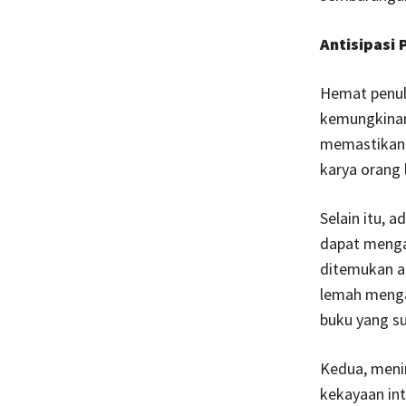
Antisipasi
Hemat penuli
kemungkinan 
memastikan 
karya orang l
Selain itu, 
dapat mengan
ditemukan a
lemah menga
buku yang su
Kedua, meni
kekayaan int