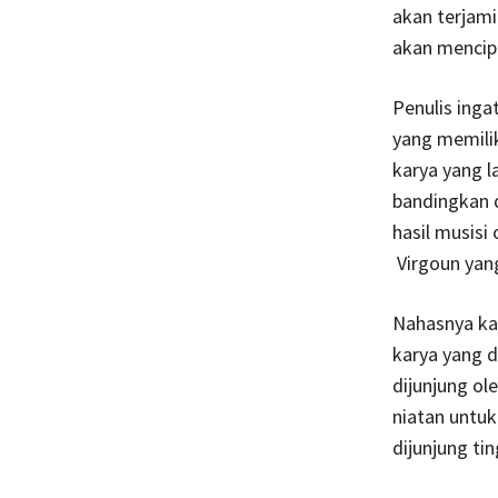
akan terjam
akan mencipt
Penulis ing
yang memilik
karya yang l
bandingkan d
hasil musisi 
Virgoun yang
Nahasnya kar
karya yang d
dijunjung ol
niatan untuk
dijunjung tin