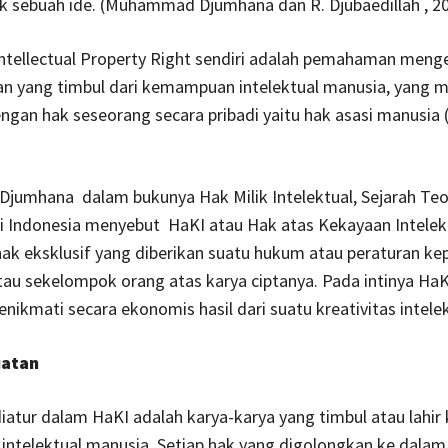
k sebuah ide. (Muhammad Djumhana dan R. Djubaedillah , 20
ntellectual Property Right sendiri adalah pemahaman meng
an yang timbul dari kemampuan intelektual manusia, yang 
gan hak seseorang secara pribadi yaitu hak asasi manusia
umhana dalam bukunya Hak Milik Intelektual, Sejarah Teo
i Indonesia menyebut HaKI atau Hak atas Kekayaan Intelek
ak eksklusif yang diberikan suatu hukum atau peraturan ke
au sekelompok orang atas karya ciptanya. Pada intinya HaK
nikmati secara ekonomis hasil dari suatu kreativitas intelek
uatan
iatur dalam HaKI adalah karya-karya yang timbul atau lahir
ntelektual manusia. Setiap hak yang digolongkan ke dalam