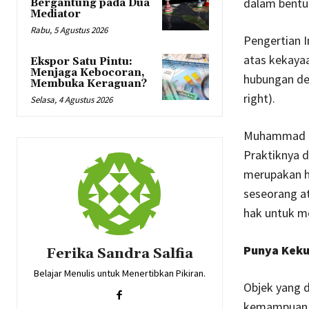
dalam bentu
Bergantung pada Dua
Mediator
Rabu, 5 Agustus 2026
Pengertian I
atas kekaya
Ekspor Satu Pintu:
Menjaga Kebocoran,
hubungan den
Membuka Keraguan?
right).
Selasa, 4 Agustus 2026
Muhammad Dj
Praktiknya d
merupakan h
seseorang at
hak untuk me
Punya Kek
Ferika Sandra Salfia
Belajar Menulis untuk Menertibkan Pikiran.
Objek yang d
kemampuan i