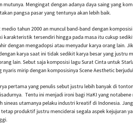
in mutunya. Mengingat dengan adanya daya saing yang komp
akan pangsa pasar yang tentunya akan lebih baik.
at medio tahun 2000 an muncul band-band dengan komposisi
i karakteristik tersendiri hingga pada masa itu cukup sedikit
ahir dengan mengadopsi atau menyadur karya orang lain. Jik
engan karya saat ini tidak sedikit karya besar yang justru m
orang lain. Sebut saja komposisi lagu Surat Cinta untuk Starl
 nyaris mirip dengan komposisinya Scene Aesthetic berjud
ya pertama yang penulis sebut justru lebih banyak di tonto
isadurnya. Tentu ini menjadi ironi bagi HaKI yang notabene
eh sineas utamanya pelaku industri kreatif di Indonesia. Ja
 tetap produktif justru menciderai segala aspek kejujuran y
ggi.