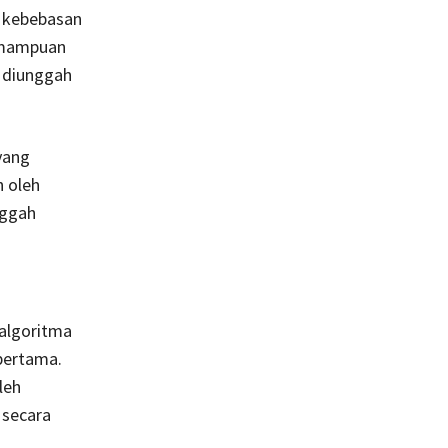
n kebebasan
kemampuan
g diunggah
yang
h oleh
nggah
 algoritma
 pertama.
leh
 secara