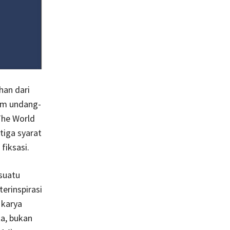
han dari
lam undang-
The World
tiga syarat
 fiksasi.
suatu
terinspirasi
 karya
a, bukan