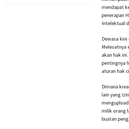
mendapat kek
penerapan H
Intelektual
Dewasa kini 
Melesatnya 
akan hak ini
pentingnya h
aturan hak c
Dimana kreat
lain yang iz
mengupload 
milik orang l
buatan pengg