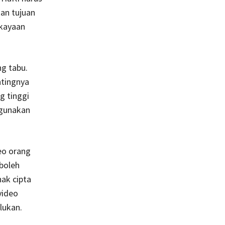
an tujuan
ekayaan
g tabu.
ntingnya
g tinggi
ngunakan
eo orang
 boleh
ak cipta
video
lukan.