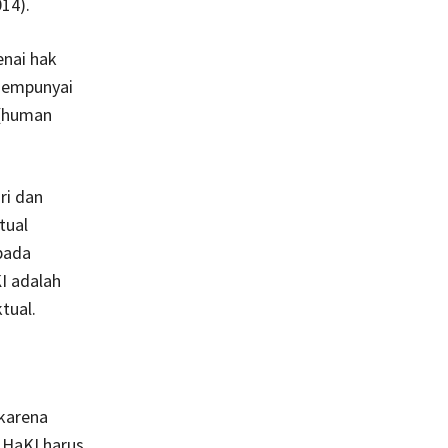
14).
enai hak
mempunyai
 (human
ri dan
tual
pada
I adalah
tual.
 karena
 HaKI harus