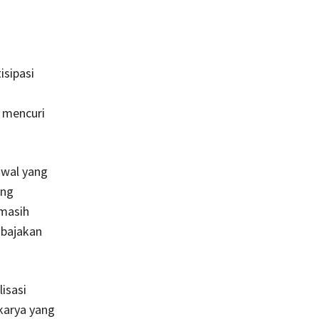
isipasi
 mencuri
hwal yang
ing
 masih
mbajakan
isasi
 karya yang