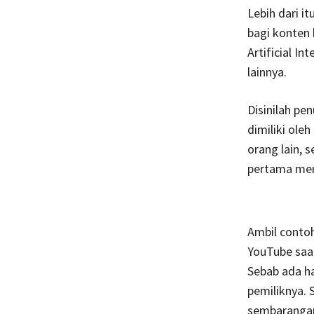
Lebih dari i
bagi konten
Artificial I
lainnya.
Disinilah pe
dimiliki ole
orang lain, 
pertama memi
Ambil contoh
YouTube saat
Sebab ada ha
pemiliknya. 
sembarangan 