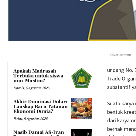
- Advertisement -
undang No. 
Apakah Madrasah
Terbuka untuk siswa
Trade Organi
non-Muslim?
substantif ya
Kamis, 6 Agustus 2026
Akhir Dominasi Dolar:
Suatu karya 
Lanskap Baru Tatanan
bentuk kreati
Ekonomi Dunia?
Rabu, 5 Agustus 2026
dari karya o
berhak menda
Nasib Damai AS-Iran