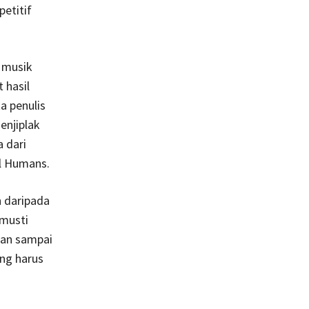
etitif
 musik
 hasil
a penulis
enjiplak
a dari
ul Humans.
n daripada
 musti
ngan sampai
ang harus