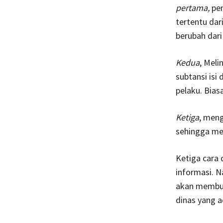
pertama,
pen
tertentu dar
berubah dar
Kedua
, Mel
subtansi isi
pelaku. Bia
Ketiga
, men
sehingga me
Ketiga cara 
informasi. N
akan membua
dinas yang a