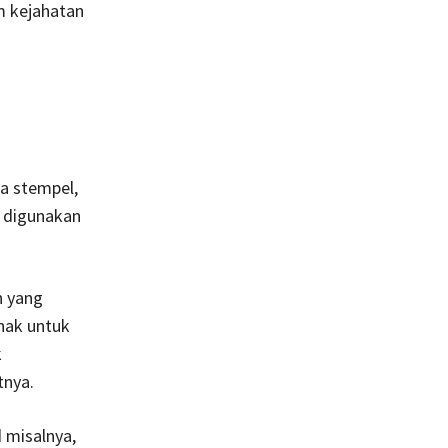
m kejahatan
ta stempel,
n digunakan
n yang
rhak untuk
k
tnya.
 misalnya,