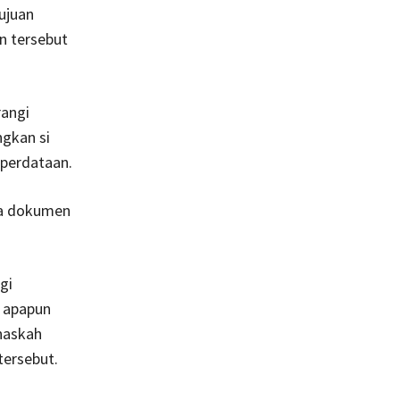
ujuan
en tersebut
rangi
ngkan si
eperdataan.
da dokumen
gi
l apapun
naskah
tersebut.