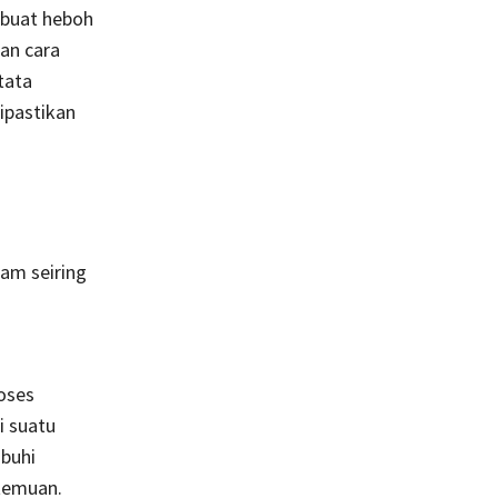
mbuat heboh
an cara
tata
ipastikan
am seiring
oses
i suatu
abuhi
temuan.