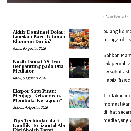
- Advertisement -
pulang ke I
Akhir Dominasi Dolar:
Lanskap Baru Tatanan
mengambil s
Ekonomi Dunia?
Rabu, 5 Agustus 2026
Bahkan Mahfu
Nasib Damai AS-Iran
tak pernah a
Bergantung pada Dua
tersebut asl
Mediator
Rabu, 5 Agustus 2026
Habib Rizieq 
Ekspor Satu Pintu:
Tindakan ini
Menjaga Kebocoran,
Membuka Keraguan?
memastikan s
Selasa, 4 Agustus 2026
dilihat seca
media yang 
Tips Terhindar dari
Konflik Horizontal Ala
Kiai Sholeh Darat