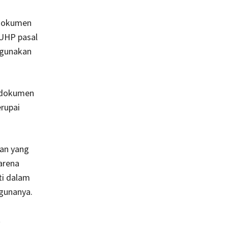
 dokumen
UHP pasal
ggunakan
 dokumen
rupai
tan yang
arena
ti dalam
gunanya.
t