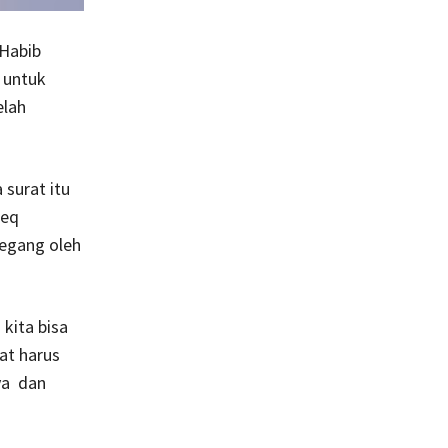
 Habib
 untuk
elah
surat itu
ieq
pegang oleh
kita bisa
at harus
ya dan