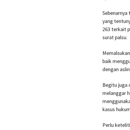
Sebenarnya t
yang tentun
263 terkait
surat palsu.
Memalsukan 
baik menggun
dengan aslin
Begitu juga
melanggar h
menggunakan 
kasus hukum
Perlu keteli