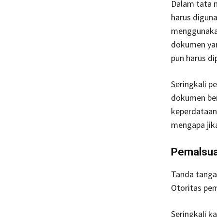
Dalam tata n
harus diguna
menggunakan 
dokumen yan
pun harus di
Seringkali 
dokumen ber
keperdataan 
mengapa jika 
Pemalsua
Tanda tangan
Otoritas pe
Seringkali 