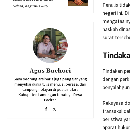
Penulis tid
Selasa, 4 Agustus 2026
negeri ini. 
mengatasinya
naskah dinas
surat terseb
Tindak
Agus Buchori
Tindakan pe
dengan perke
Saya seorang arsiparis juga pengajar yang
menyukai dunia tulis menulis, berasal dari
penyalahgun
kampung nelayan di pesisir utara
Kabupaten Lamongan tepatnya Desa
Paciran
Rekayasa do
transaksi da
peristiwa ya
aparat huku