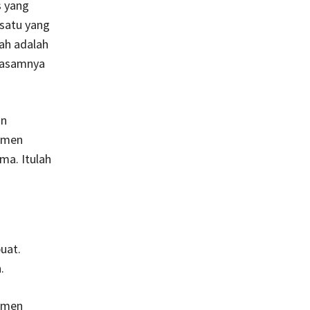
s yang
 satu yang
sah adalah
 asamnya
an
kumen
ma. Itulah
uat.
.
kumen