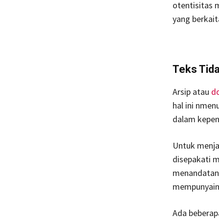
otentisitas 
yang berkai
Teks Tid
Arsip atau
d
hal ini nme
dalam kepen
Untuk menja
disepakati m
menandatanga
mempunyainny
Ada beberap