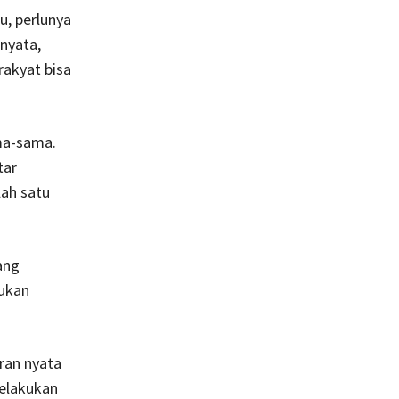
u, perlunya
nyata,
rakyat bisa
ma-sama.
tar
lah satu
ang
ukan
ran nyata
melakukan