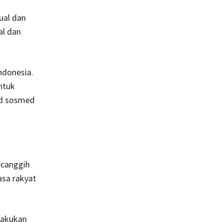
ual dan
al dan
ndonesia.
ntuk
ad sosmed
ecanggih
asa rakyat
ilakukan