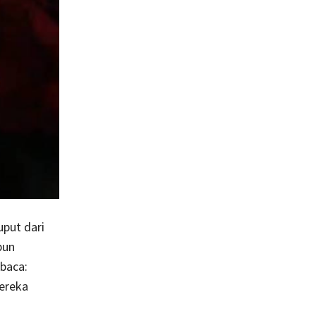
uput dari
pun
baca:
mereka