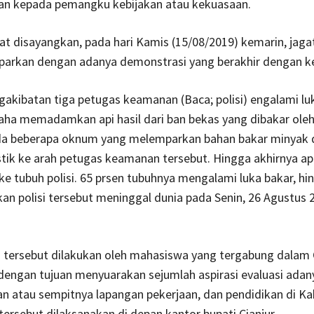
kan kepada pemangku kebijakan atau kekuasaan.
 disayangkan, pada hari Kamis (15/08/2019) kemarin, jaga
arkan dengan adanya demonstrasi yang berakhir dengan ke
kibatan tiga petugas keamanan (Baca; polisi) engalami luk
aha memadamkan api hasil dari ban bekas yang dibakar ole
a beberapa oknum yang melemparkan bahan bakar minyak
tik ke arah petugas keamanan tersebut. Hingga akhirnya ap
 tubuh polisi. 65 prsen tubuhnya mengalami luka bakar, hi
n polisi tersebut meninggal dunia pada Senin, 26 Agustus 
 tersebut dilakukan oleh mahasiswa yang tergabung dalam
 dengan tujuan menyuarakan sejumlah aspirasi evaluasi adan
n atau sempitnya lapangan pekerjaan, dan pendidikan di K
 tersebut dilaksanakan di depan kantor bupati Cianjur.