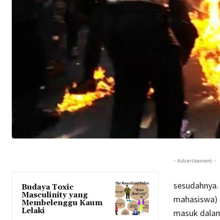
- Advertisement -
sesudahnya. 
Budaya Toxic
Masculinity yang
mahasiswa) t
Membelenggu Kaum
Lelaki
masuk dalam