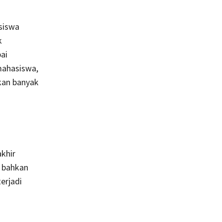
siswa
k
ai
mahasiswa,
kan banyak
khir
 bahkan
erjadi