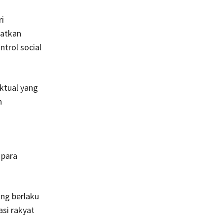
i
katkan
ntrol social
ktual yang
n
 para
ang berlaku
si rakyat