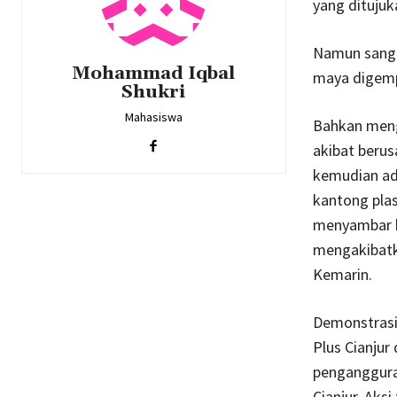
yang dituju
Namun sangat
Mohammad Iqbal
maya digemp
Shukri
Mahasiswa
Bahkan menga
akibat berus
kemudian ad
kantong plas
menyambar ke
mengakibatka
Kemarin.
Demonstrasi
Plus Cianjur
penganggura
Cianjur. Aksi