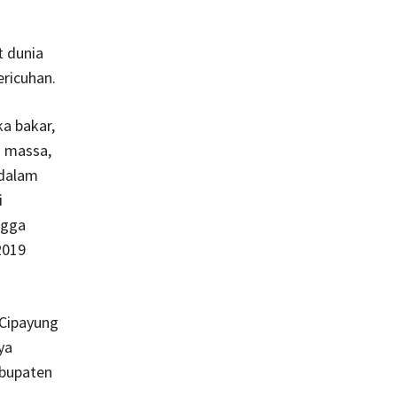
t dunia
ricuhan.
a bakar,
h massa,
 dalam
i
ngga
2019
 Cipayung
ya
abupaten