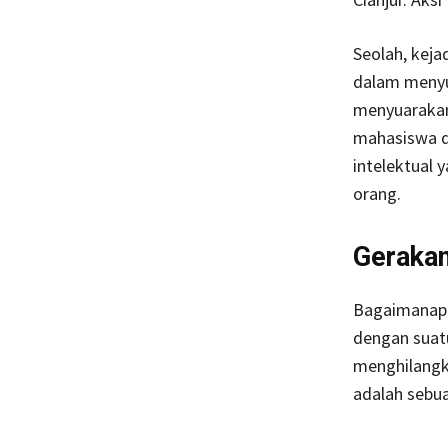
Seolah, keja
dalam menyu
menyuarakan
mahasiswa d
intelektual 
orang.
Geraka
Bagaimanapu
dengan suat
menghilangka
adalah sebu