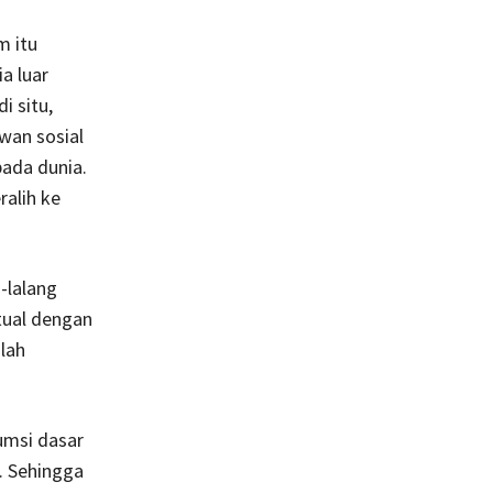
 itu
ia luar
i situ,
wan sosial
ada dunia.
ralih ke
-lalang
tual dengan
nlah
umsi dasar
. Sehingga