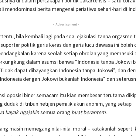
ususnya di dalam percakapan politik Jakartensis – satu cora
li mendominasi berita mengenai peristiwa sehari-hari di Ind
- Advertisement -
rtentu, bila kembali lagi pada soal ejakulasi tanpa orgasme t
suporter politik garis keras dan garis lucu dewasa ini boleh 
endangkalan karena seolah setiap obrolan yang memasuki ar
 terkungkung dalam asumsi bahwa “Indonesia tanpa Jokowi 
“Tidak dapat dibayangkan Indonesia tanpa Jokowi”, dan dem
“Indonesia dengan Jokowi bukanlah Indonesia” dan seterusn
i oposisi biner semacam itu kian membesar terutama dikip
g duduk di tribun netijen pemilik akun anonim, yang setiap
a kayak ngajakin
semua orang
buat
berantem
.
ang masih memegang nilai-nilai moral – katakanlah seperti