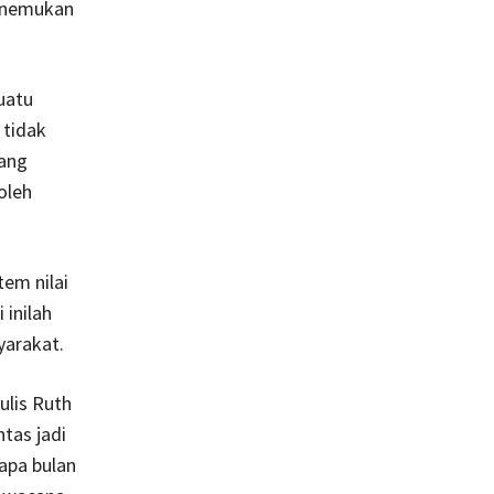
menemukan
uatu
 tidak
uang
oleh
em nilai
 inilah
yarakat.
ulis Ruth
tas jadi
rapa bulan