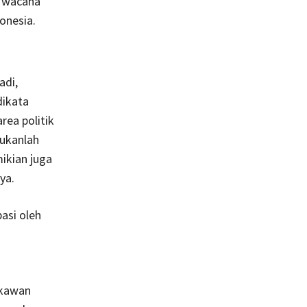
k wacana
onesia.
adi,
dikata
ea politik
bukanlah
ikian juga
ya.
asi oleh
 kawan