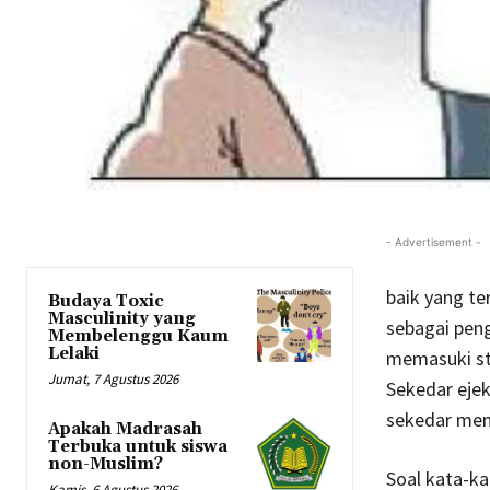
- Advertisement -
baik yang te
Budaya Toxic
Masculinity yang
sebagai pen
Membelenggu Kaum
Lelaki
memasuki st
Jumat, 7 Agustus 2026
Sekedar ejek
sekedar mem
Apakah Madrasah
Terbuka untuk siswa
non-Muslim?
Soal kata-ka
Kamis, 6 Agustus 2026