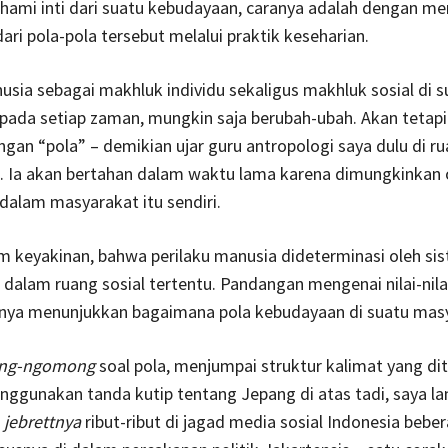
ami inti dari suatu kebudayaan, caranya adalah dengan 
dari pola-pola tersebut melalui praktik keseharian.
usia sebagai makhluk individu sekaligus makhluk sosial di s
ada setiap zaman, mungkin saja berubah-ubah. Akan tetapi
gan “pola” – demikian ujar guru antropologi saya dulu di r
. Ia akan bertahan dalam waktu lama karena dimungkinkan 
alam masyarakat itu sendiri.
keyakinan, bahwa perilaku manusia dideterminasi oleh sist
 dalam ruang sosial tertentu. Pandangan mengenai nilai-nilai
tnya menunjukkan bagaimana pola kebudayaan di suatu mas
ng-ngomong
soal pola, menjumpai struktur kalimat yang dit
ggunakan tanda kutip tentang Jepang di atas tadi, saya lan
a
jebrettnya
ribut-ribut di jagad media sosial Indonesia bebe