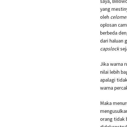
saya, Billow
yang mestiny
oleh
celome
oplosan cam
berbeda deng
dari haluan 
capslock
sej
Jika warna r
nilai lebih b
apalagi tida
warna percak
Maka menurut
mengusulkan
orang tidak 
didekonstruk