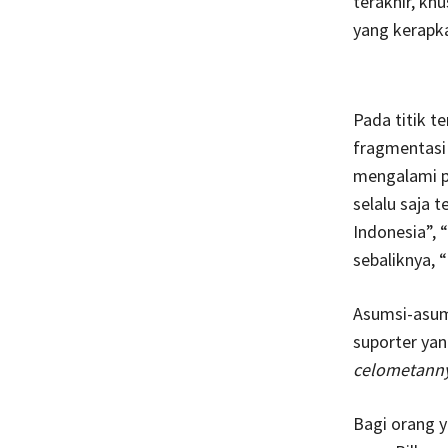
terakhir, kh
yang kerapka
Pada titik te
fragmentasi 
mengalami p
selalu saja
Indonesia”, 
sebaliknya, 
Asumsi-asums
suporter yan
celometanny
Bagi orang y