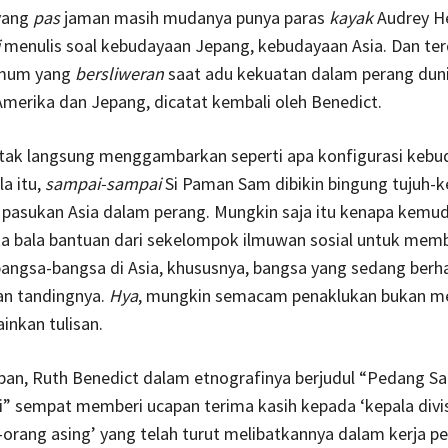
yang
pas
jaman masih mudanya punya paras
kayak
Audrey H
menulis soal kebudayaan Jepang, kebudayaan Asia. Dan te
umum yang
bersliweran
saat adu kekuatan dalam perang dun
merika dan Jepang, dicatat kembali oleh Benedict.
 tak langsung menggambarkan seperti apa konfigurasi kebu
la itu,
sampai-sampai
Si Paman Sam dibikin bingung tujuh-ke
pasukan Asia dalam perang. Mungkin saja itu kenapa kemu
 bala bantuan dari sekelompok ilmuwan sosial untuk mem
angsa-bangsa di Asia, khususnya, bangsa yang sedang ber
an tandingnya.
Hya
, mungkin semacam penaklukan bukan me
inkan tulisan.
pan, Ruth Benedict dalam etnografinya berjudul “Pedang S
” sempat memberi ucapan terima kasih kepada ‘kepala divis
orang asing’ yang telah turut melibatkannya dalam kerja pen