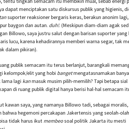
o, tentu tingkah semacam itu membikin mual, sebab energi 
a dapat menciptakan satu diskursus publik yang higienis, d
tan
suporter reaksioner bergaris keras, berakun anonim lagi
pur baygon dan autan.
duh!
. (Meskipun diam-diam agak sedi
an Billowo, saya justru salut dengan barisan suporter yang 
garis lucu, karena kehadirannya memberi warna segar, tak m
ak dalam pikiran).
uang publik semacam itu terus berlanjut, barangkali meman
agi kelompok/elit yang hobi
banget
mengatasnamakan banyak
k lama lagi
kan
masuk musim pilih-memilih? Tapi betapa sial b
apan di ruang publik digital hanya berisi hal-hal semacam it
 kawan saya, yang namanya Billowo tadi, sebagai moralis, 
 bahwa hegemoni percakapan Jakertensis yang seolah-ola
bisa tidak harus ikut
membeo
soal politik Jakarta itu mesti
si.