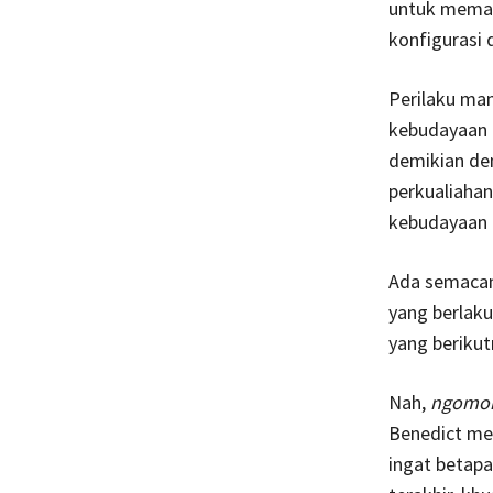
untuk memah
konfigurasi 
Perilaku man
kebudayaan p
demikian den
perkualiahan
kebudayaan d
Ada semacam 
yang berlaku
yang beriku
Nah,
ngomo
Benedict men
ingat betap