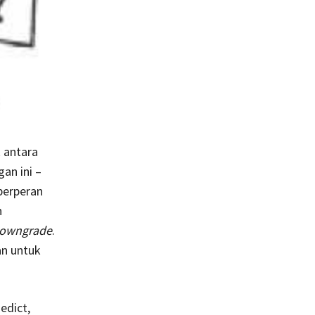
 antara
an ini –
berperan
n
owngrade
.
an untuk
edict,