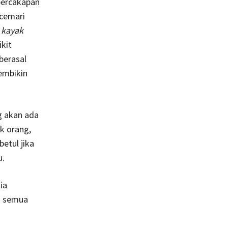
percakapan
icemari
,
kayak
kit
berasal
embikin
g akan ada
 orang,
etul jika
u.
ia
h semua