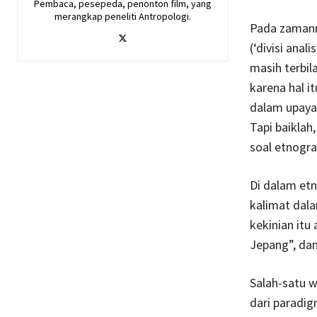
Pembaca, pesepeda, penonton film, yang
merangkap peneliti Antropologi.
Pada zamann
(‘divisi anal
masih terbi
karena hal i
dalam upaya
Tapi baiklah
soal etnograf
Di dalam et
kalimat dal
kekinian itu
Jepang”, dan
Salah-satu 
dari paradig