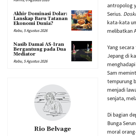
antropolog 
Serius.
Doski
Akhir Dominasi Dolar:
Lanskap Baru Tatanan
kata-kata 
Ekonomi Dunia?
melibatkan A
Rabu, 5 Agustus 2026
Nasib Damai AS-Iran
Yang secara
Bergantung pada Dua
Mediator
Jepang di ka
Rabu, 5 Agustus 2026
menghadapi 
Sam meminta
tempurung b
menjadi law
senjata, mela
Di bagian de
Bunga Seruni
Rio Belvage
moral orang-