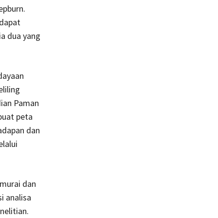
epburn.
rdapat
ia dua yang
dayaan
liling
dian Paman
buat peta
hadapan dan
lalui
amurai dan
i analisa
elitian.