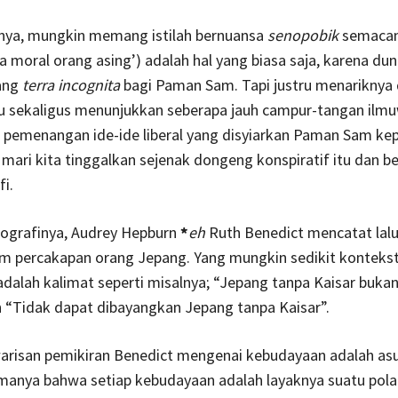
ya, mungkin memang istilah bernuansa
senopobik
semacam
isa moral orang asing’) adalah hal yang biasa saja, karena dun
lang
terra incognita
bagi Paman Sam. Tapi justru menariknya d
tu sekaligus menunjukkan seberapa jauh campur-tangan ilmu
 pemenangan ide-ide liberal yang disyiarkan Paman Sam kep
, mari kita tinggalkan sejenak dongeng konspiratif itu dan be
i.
nografinya, Audrey Hepburn
*
eh
Ruth Benedict mencatat lalu
am percakapan orang Jepang. Yang mungkin sedikit konteks
 adalah kalimat seperti misalnya; “Jepang tanpa Kaisar buka
 “Tidak dapat dibayangkan Jepang tanpa Kaisar”.
warisan pemikiran Benedict mengenai kebudayaan adalah as
manya bahwa setiap kebudayaan adalah layaknya suatu pola