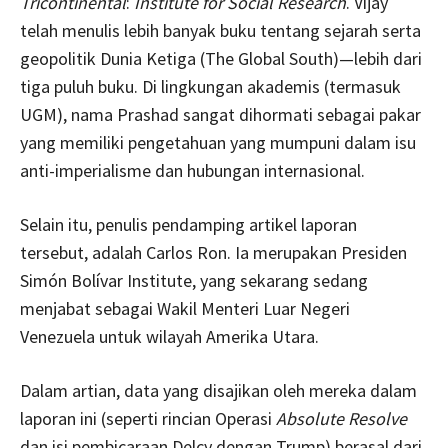
Tricontinental
:
Institute for Social Research
. Vijay
telah menulis lebih banyak buku tentang sejarah serta
geopolitik Dunia Ketiga (The Global South)—lebih dari
tiga puluh buku. Di lingkungan akademis (termasuk
UGM), nama Prashad sangat dihormati sebagai pakar
yang memiliki pengetahuan yang mumpuni dalam isu
anti-imperialisme dan hubungan internasional.
Selain itu, penulis pendamping artikel laporan
tersebut, adalah Carlos Ron. Ia merupakan Presiden
Simón Bolívar Institute, yang sekarang sedang
menjabat sebagai Wakil Menteri Luar Negeri
Venezuela untuk wilayah Amerika Utara.
Dalam artian, data yang disajikan oleh mereka dalam
laporan ini (seperti rincian Operasi
Absolute Resolve
dan isi pembicaraan Delcy dengan Trump) berasal dari