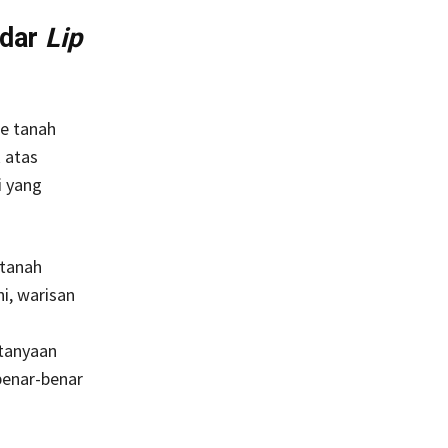
adar
Lip
ke tanah
 atas
i yang
 tanah
i, warisan
rtanyaan
benar-benar