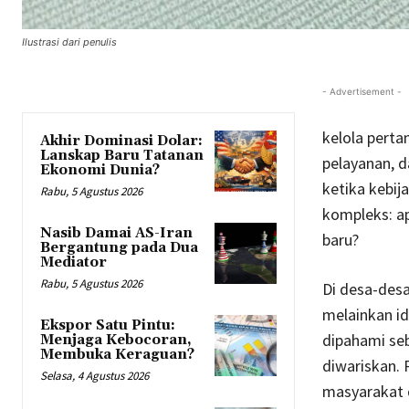
Ilustrasi dari penulis
- Advertisement -
kelola perta
Akhir Dominasi Dolar:
Lanskap Baru Tatanan
pelayanan, d
Ekonomi Dunia?
ketika kebij
Rabu, 5 Agustus 2026
kompleks: ap
Nasib Damai AS-Iran
baru?
Bergantung pada Dua
Mediator
Rabu, 5 Agustus 2026
Di desa-desa
melainkan ide
Ekspor Satu Pintu:
dipahami seb
Menjaga Kebocoran,
Membuka Keraguan?
diwariskan. 
Selasa, 4 Agustus 2026
masyarakat d