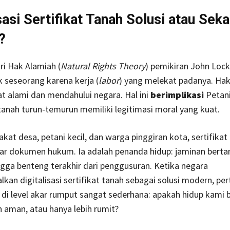
isasi Sertifikat Tanah Solusi atau Sek
?
i Hak Alamiah (
Natural Rights Theory
) pemikiran John Loc
k seseorang karena kerja (
labor
) yang melekat padanya. Hak
at alami dan mendahului negara. Hal ini
berimplikasi
Petan
nah turun-temurun memiliki legitimasi moral yang kuat.
kat desa, petani kecil, dan warga pinggiran kota, sertifikat
r dokumen hukum. Ia adalah penanda hidup: jaminan bertan
ngga benteng terakhir dari penggusuran. Ketika negara
an digitalisasi sertifikat tanah sebagai solusi modern, pe
di level akar rumput sangat sederhana: apakah hidup kami 
h aman, atau hanya lebih rumit?