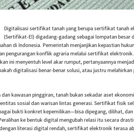
Digitalisasi sertifikat tanah yang berupa sertifikat tanah e
(Sertifikat-El) digadang-gadang sebagai lompatan besar 
nahan di Indonesia. Pemerintah menjanjikan kepastian hukum
an pengurangan konflik agraria melalui sertifikat elektroni
akan ini menyentuh level akar rumput, pertanyaannya menjadi
akah digitalisasi benar-benar solusi, atau justru melahirkan
 dan kawasan pinggiran, tanah bukan sekadar aset ekonomi
ntitas sosial dan warisan lintas generasi. Sertifikat fisik se
agai bukti konkret kepemilikan—bisa dipegang, dilihat, dan
Peralihan ke bentuk digital mengubah relasi itu secara drasti
engan literasi digital rendah, sertifikat elektronik terasa a