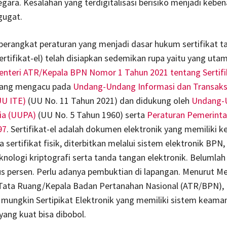
egara. Kesalahan yang terdigitalisasi berisiko menjadi keben
gugat.
erangkat peraturan yang menjadi dasar hukum sertifikat t
sertifikat-el) telah disiapkan sedemikan rupa yaitu yang uta
enteri ATR/Kepala BPN Nomor 1 Tahun 2021 tentang Sertifi
yang mengacu pada
Undang-Undang Informasi dan Transaks
UU ITE)
(UU No. 11 Tahun 2021) dan didukung oleh
Undang-
ia (UUPA)
(UU No. 5 Tahun 1960) serta
Peraturan Pemerint
97
. Sertifikat-el adalah dokumen elektronik yang memiliki 
 sertifikat fisik, diterbitkan melalui sistem elektronik BPN,
eknologi kriptografi serta tanda tangan elektronik. Belumla
tus persen. Perlu adanya pembuktian di lapangan. Menurut Me
 Tata Ruang/Kepala Badan Pertanahan Nasional (ATR/BPN),
 mungkin Sertipikat Elektronik yang memiliki sistem keaman
yang kuat bisa dibobol.