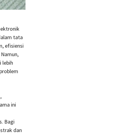
lektronik
dalam tata
, efisiensi
k. Namun,
 lebih
 problem
,
lama ini
s. Bagi
bstrak dan