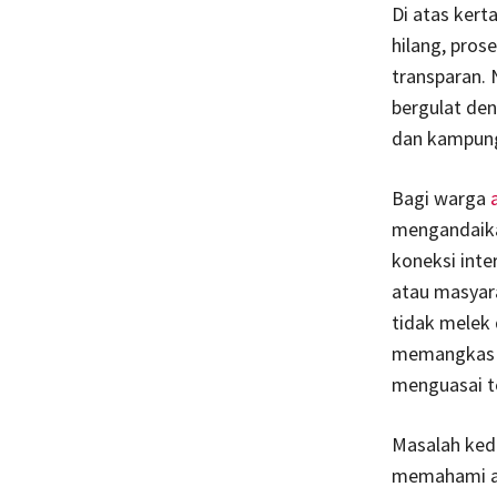
Di atas kert
hilang, pros
transparan. 
bergulat den
dan kampung 
Bagi warga
mengandaika
koneksi inte
atau masyara
tidak melek 
memangkas ca
menguasai t
Masalah ked
memahami apa