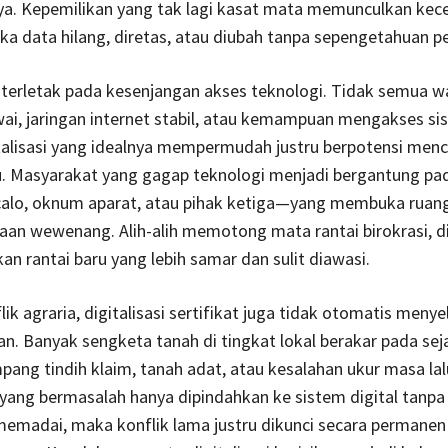
aya. Kepemilikan yang tak lagi kasat mata memunculkan ke
ka data hilang, diretas, atau diubah tanpa sepengetahuan pe
 terletak pada kesenjangan akses teknologi. Tidak semua w
ai, jaringan internet stabil, atau kemampuan mengakses sis
talisasi yang idealnya mempermudah justru berpotensi men
u. Masyarakat yang gagap teknologi menjadi bergantung pa
alo, oknum aparat, atau pihak ketiga—yang membuka ruan
an wewenang. Alih-alih memotong mata rantai birokrasi, dig
kan rantai baru yang lebih samar dan sulit diawasi.
flik agraria, digitalisasi sertifikat juga tidak otomatis meny
an. Banyak sengketa tanah di tingkat lokal berakar pada sej
pang tindih klaim, tanah adat, atau kesalahan ukur masa lal
yang bermasalah hanya dipindahkan ke sistem digital tanpa v
memadai, maka konflik lama justru dikunci secara permane