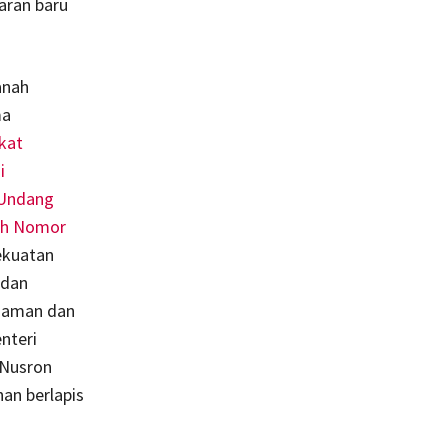
aran baru
anah
ma
kat
i
Undang
ah Nomor
kekuatan
 dan
h aman dan
nteri
 Nusron
an berlapis