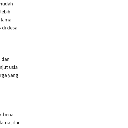
 mudah
lebih
g lama
s di desa
 dan
njut usia
arga yang
g
r-benar
 lama, dan