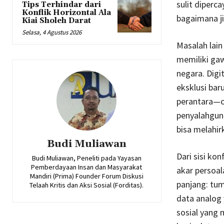
sulit diperc
Tips Terhindar dari
Konflik Horizontal Ala
bagaimana ji
Kiai Sholeh Darat
Selasa, 4 Agustus 2026
Masalah lain
memiliki gaw
negara. Digi
eksklusi bar
perantara—c
penyalahguna
bisa melahir
Budi Muliawan
Dari sisi kon
Budi Muliawan, Peneliti pada Yayasan
Pemberdayaan Insan dan Masyarakat
akar persoal
Mandiri (Prima) Founder Forum Diskusi
panjang: tum
Telaah Kritis dan Aksi Sosial (Forditas).
data analog 
sosial yang 