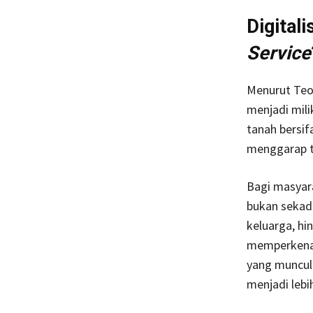
Digital
Service
Menurut Teor
menjadi mili
tanah bersif
menggarap ta
Bagi masyara
bukan sekada
keluarga, hi
memperkenalk
yang muncul 
menjadi lebi