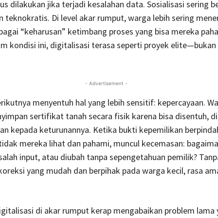
us dilakukan jika terjadi kesalahan data. Sosialisasi sering 
n teknokratis. Di level akar rumput, warga lebih sering men
ebagai “keharusan” ketimbang proses yang bisa mereka pah
am kondisi ini, digitalisasi terasa seperti proyek elite—buka
- Advertisement -
rikutnya menyentuh hal yang lebih sensitif: kepercayaan. W
yimpan sertifikat tanah secara fisik karena bisa disentuh, d
an kepada keturunannya. Ketika bukti kepemilikan berpinda
 tidak mereka lihat dan pahami, muncul kecemasan: bagaima
 salah input, atau diubah tanpa sepengetahuan pemilik? Tanp
oreksi yang mudah dan berpihak pada warga kecil, rasa ama
digitalisasi di akar rumput kerap mengabaikan problem lama