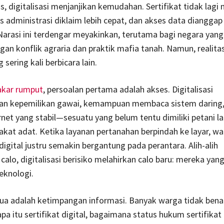
as, digitalisasi menjanjikan kemudahan. Sertifikat tidak lagi
es administrasi diklaim lebih cepat, dan akses data dianggap 
Narasi ini terdengar meyakinkan, terutama bagi negara yan
gan konflik agraria dan praktik mafia tanah. Namun, realita
sering kali berbicara lain.
akar rumput
, persoalan pertama adalah akses. Digitalisasi
n kepemilikan gawai, kemampuan membaca sistem daring,
rnet yang stabil—sesuatu yang belum tentu dimiliki petani la
kat adat. Ketika layanan pertanahan berpindah ke layar, w
digital justru semakin bergantung pada perantara. Alih-alih
lo, digitalisasi berisiko melahirkan calo baru: mereka yan
eknologi.
ua adalah ketimpangan informasi. Banyak warga tidak bena
 itu sertifikat digital, bagaimana status hukum sertifikat