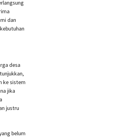
berlangsung
erima
ami dan
n kebutuhan
arga desa
itunjukkan,
h ke sistem
na jika
a
n justru
 yang belum