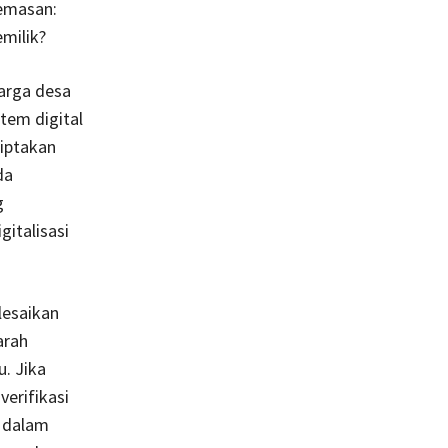
cemasan:
milik?
arga desa
tem digital
ciptakan
da
g
italisasi
elesaikan
arah
u. Jika
erifikasi
n dalam