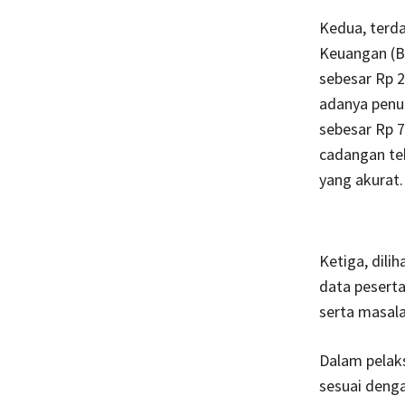
Kedua, terd
Keuangan (BP
sebesar Rp 23
adanya penur
sebesar Rp 7
cadangan te
yang akurat.
Ketiga, dili
data peserta
serta masal
Dalam pelak
sesuai deng