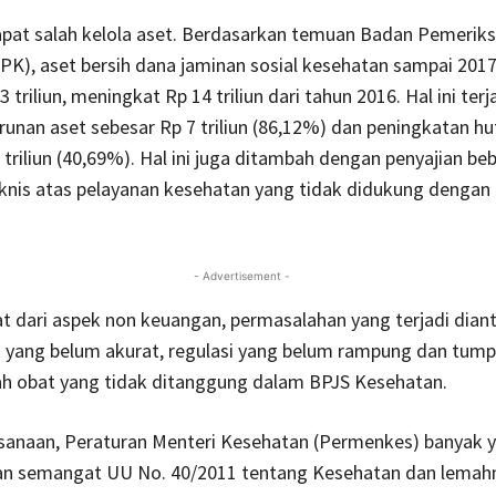
apat salah kelola aset. Berdasarkan temuan Badan Pemerik
K), aset bersih dana jaminan sosial kesehatan sampai 2017 
 triliun, meningkat Rp 14 triliun dari tahun 2016. Hal ini ter
unan aset sebesar Rp 7 triliun (86,12%) dan peningkatan h
 triliun (40,69%). Hal ini juga ditambah dengan penyajian be
knis atas pelayanan kesehatan yang tidak didukung dengan 
- Advertisement -
hat dari aspek non keuangan, permasalahan yang terjadi dian
 yang belum akurat, regulasi yang belum rampung dan tumpa
ah obat yang tidak ditanggung dalam BPJS Kesehatan.
sanaan, Peraturan Menteri Kesehatan (Permenkes) banyak y
an semangat UU No. 40/2011 tentang Kesehatan dan lemah