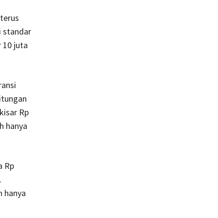
 terus
i standar
 10 juta
ransi
itungan
kisar Rp
ah hanya
a Rp
.
h hanya