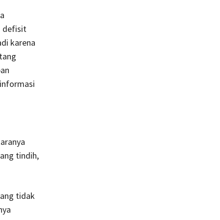
sa
defisit
jadi karena
utang
ban
informasi
taranya
ng tindih,
ang tidak
nya