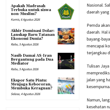
Nasional. Sa
Apakah Madrasah
Terbuka untuk siswa
daerah yang 
non-Muslim?
Kamis, 6 Agustus 2026
Pemda akan b
Akhir Dominasi Dolar:
daerah. Hal 
Lanskap Baru Tatanan
bayang-bayan
Ekonomi Dunia?
Rabu, 5 Agustus 2026
mencapai kon
terjangkau 
Nasib Damai AS-Iran
Bergantung pada Dua
Mediator
Tulisan Jaya
Rabu, 5 Agustus 2026
memprediksi
jalan yang h
Ekspor Satu Pintu:
Menjaga Kebocoran,
kesempurna
Membuka Keraguan?
Selasa, 4 Agustus 2026
Namun, lang
kesehatan na