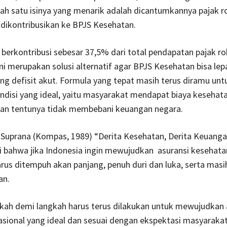
lah satu isinya yang menarik adalah dicantumkannya pajak r
dikontribusikan ke BPJS Kesehatan.
erkontribusi sebesar 37,5% dari total pendapatan pajak r
ini merupakan solusi alternatif agar BPJS Kesehatan bisa lep
g defisit akut. Formula yang tepat masih terus diramu unt
disi yang ideal, yaitu masyarakat mendapat biaya kesehat
dan tentunya tidak membebani keuangan negara.
 Suprana (Kompas, 1989) “Derita Kesehatan, Derita Keuang
 bahwa jika Indonesia ingin mewujudkan asuransi kesehatan
arus ditempuh akan panjang, penuh duri dan luka, serta masih
an.
kah demi langkah harus terus dilakukan untuk mewujudkan 
sional yang ideal dan sesuai dengan ekspektasi masyarakat