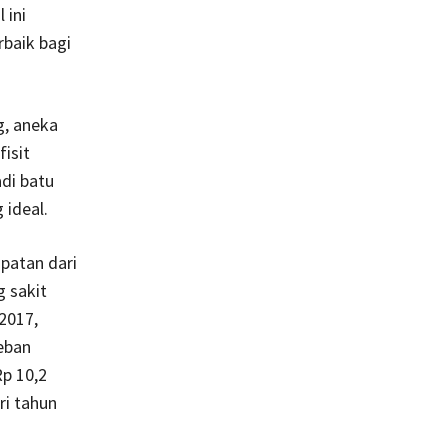
 ini
baik bagi
g, aneka
isit
di batu
ideal.
apatan dari
g sakit
2017,
beban
Rp 10,2
ri tahun