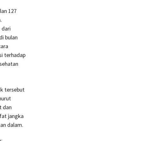
lan 127
.
 dari
di bulan
cara
si terhadap
esehatan
ok tersebut
nurut
t dan
fat jangka
dan dalam.