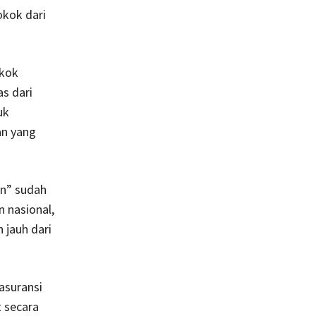
okok dari
okok
as dari
uk
an yang
an” sudah
 nasional,
 jauh dari
asuransi
 secara