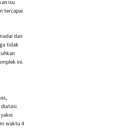
an isu
m tercapai
madai dan
ga tidak
utuhkan
mplek ini.
as,
diatasi.
 yakni
lam waktu 4