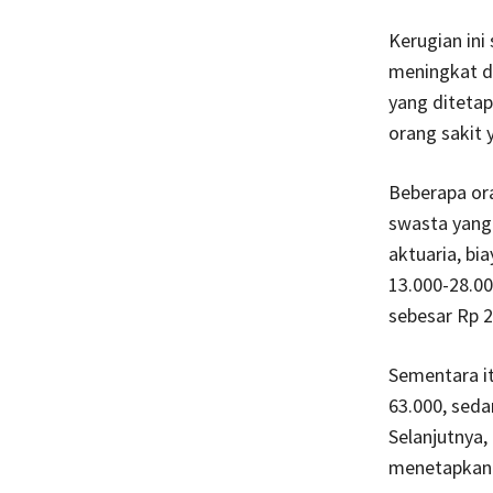
Kerugian ini
meningkat da
yang ditetapk
orang sakit 
Beberapa ora
swasta yang 
aktuaria, bi
13.000-28.00
sebesar Rp 2
Sementara it
63.000, seda
Selanjutnya,
menetapkan 