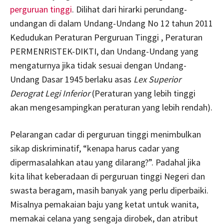
perguruan tinggi
. Dilihat dari hirarki perundang-
undangan di dalam Undang-Undang No 12 tahun 2011
Kedudukan Peraturan Perguruan Tinggi , Peraturan
PERMENRISTEK-DIKTI, dan Undang-Undang yang
mengaturnya jika tidak sesuai dengan Undang-
Undang Dasar 1945 berlaku asas
Lex Superior
Derograt Legi Inferior
(Peraturan yang lebih tinggi
akan mengesampingkan peraturan yang lebih rendah).
Pelarangan cadar di perguruan tinggi menimbulkan
sikap diskriminatif, “kenapa harus cadar yang
dipermasalahkan atau yang dilarang?”. Padahal jika
kita lihat keberadaan di perguruan tinggi Negeri dan
swasta beragam, masih banyak yang perlu diperbaiki.
Misalnya pemakaian baju yang ketat untuk wanita,
memakai celana yang sengaja dirobek, dan atribut