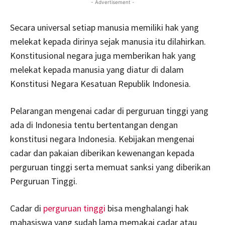
- Advertisement -
Secara universal setiap manusia memiliki hak yang
melekat kepada dirinya sejak manusia itu dilahirkan.
Konstitusional negara juga memberikan hak yang
melekat kepada manusia yang diatur di dalam
Konstitusi Negara Kesatuan Republik Indonesia.
Pelarangan mengenai cadar di perguruan tinggi yang
ada di Indonesia tentu bertentangan dengan
konstitusi negara Indonesia. Kebijakan mengenai
cadar dan pakaian diberikan kewenangan kepada
perguruan tinggi serta memuat sanksi yang diberikan
Perguruan Tinggi.
Cadar di
perguruan tinggi
bisa menghalangi hak
mahasiswa yang sudah lama memakai cadar atau