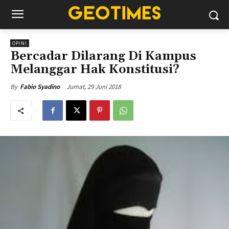
OPINI
Bercadar Dilarang Di Kampus
Melanggar Hak Konstitusi?
Jumat, 29 Juni 2018
By
Fabio Syadino