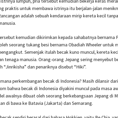
istrinya lumpuh, pria tersebut kemudian bekerja keras mer
g praktis untuk membawa istrinya itu berjalan-jalan menik
ancangan adalah sebuah kendaraan mirip kereta kecil tanpa
 manusia.
ersebut kemudian dikirimkan kepada sahabatnya bernama F
 oleh seorang tukang besi bernama Obadiah Wheeler untuk 
pengangkut. Semenjak itulah becak kuno muncul, kereta keci
gan tenaga manusia. Orang-orang Jepang sering menyebut b
h “Jinrikisha” dan penariknya disebut “Hiki”.
mana perkembangan becak di Indonesia? Masih dilansir dari
com bahwa becak di Indonesia diyakini muncul pada masa a
del awalnya dibuat oleh seorang berkebangsaan Jepang di 
an di bawa ke Batavia (Jakarta) dan Semarang.
becak sendiri berasal dari bahasa Hokkien, yaitu Be Chia, yan