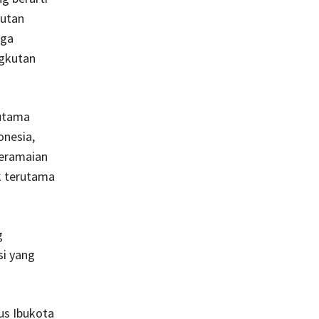
kutan
uga
ngkutan
 utama
onesia,
keramaian
k terutama
g
i yang
us Ibukota