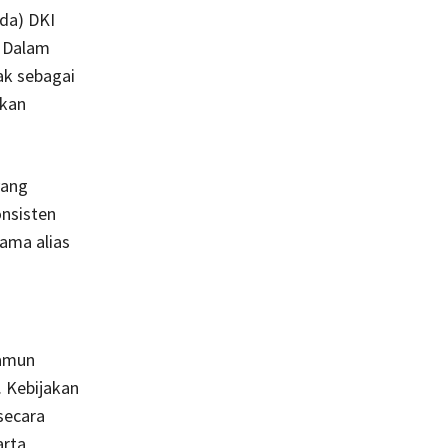
rda) DKI
. Dalam
ak sebagai
rkan
yang
onsisten
ama alias
namun
 Kebijakan
secara
arta