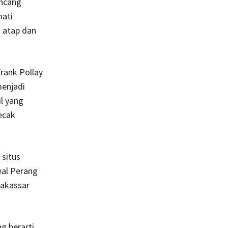
ancang
mati
 atap dan
rank Pollay
menjadi
l yang
ecak
 situs
wal Perang
Makassar
g berarti