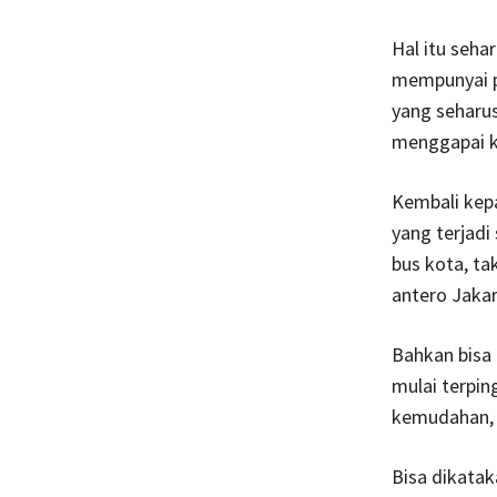
Hal itu seha
mempunyai 
yang seharus
menggapai ke
Kembali kepa
yang terjadi
bus kota, ta
antero Jakar
Bahkan bisa 
mulai terpin
kemudahan, b
Bisa dikata