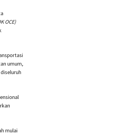
ta
OK OCE)
k
ansportasi
utan umum,
 diseluruh
ensional
arkan
ah mulai