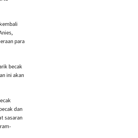
 kembali
Anies,
eraan para
rik becak
an ini akan
becak
 becak dan
at sasaran
gram-