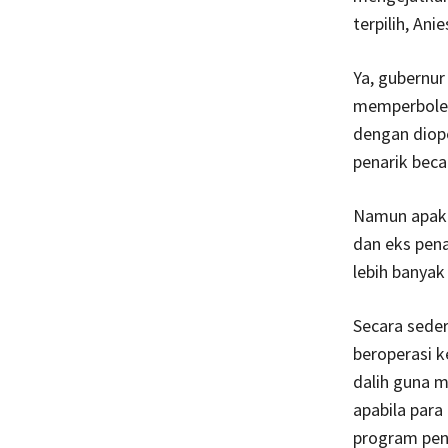
terpilih, An
Ya, gubernur
memperbolehk
dengan diop
penarik beca
Namun apaka
dan eks pena
lebih banyak
Secara sede
beroperasi k
dalih guna m
apabila para
program peni