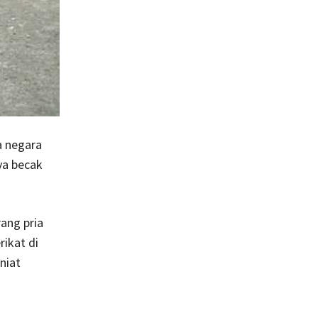
a negara
ya becak
ang pria
ikat di
niat