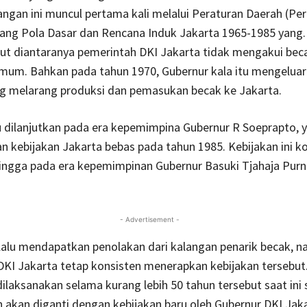
angan ini muncul pertama kali melalui Peraturan Daerah (Pe
tang Pola Dasar dan Rencana Induk Jakarta 1965-1985 yang
ut diantaranya pemerintah DKI Jakarta tidak mengakui bec
mum. Bahkan pada tahun 1970, Gubernur kala itu mengelua
ng melarang produksi dan pemasukan becak ke Jakarta.
u dilanjutkan pada era kepemimpina Gubernur R Soeprapto, 
 kebijakan Jakarta bebas pada tahun 1985. Kebijakan ini k
hingga pada era kepemimpinan Gubernur Basuki Tjahaja Purn
- Advertisement -
lalu mendapatkan penolakan dari kalangan penarik becak, 
KI Jakarta tetap konsisten menerapkan kebijakan tersebut.
ilaksanakan selama kurang lebih 50 tahun tersebut saat ini 
akan diganti dengan kebijakan baru oleh Gubernur DKI Jak