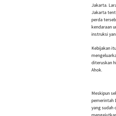
Jakarta. Lar
Jakarta ten
perda terseb
kendaraan u
instruksi ya
Kebijakan it
mengeluarkan
diteruskan 
Ahok.
Meskipun se
pemerintah D
yang sudah d
mengejutkan 