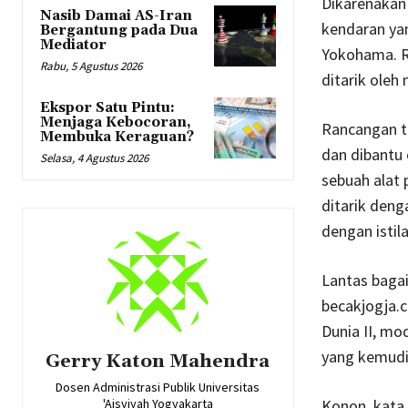
Dikarenakan 
Nasib Damai AS-Iran
kendaran yan
Bergantung pada Dua
Mediator
Yokohama. R
Rabu, 5 Agustus 2026
ditarik oleh
Ekspor Satu Pintu:
Menjaga Kebocoran,
Rancangan t
Membuka Keraguan?
dan dibantu
Selasa, 4 Agustus 2026
sebuah alat 
ditarik den
dengan istila
Lantas bagai
becakjogja.
Dunia II, mo
yang kemudi
Gerry Katon Mahendra
Dosen Administrasi Publik Universitas
'Aisyiyah Yogyakarta
Konon, kata 