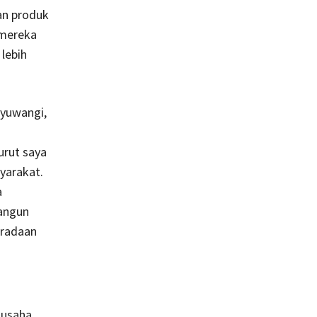
an produk
 mereka
lebih
yuwangi,
rut saya
yarakat.
a
angun
eradaan
 usaha