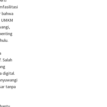
erti
fasilitasi
ir bahwa
ap UMKM
wangi,
penting
hulu.
a
. Salah
ang
digital.
Banyuwangi
ar tanpa
mbantu