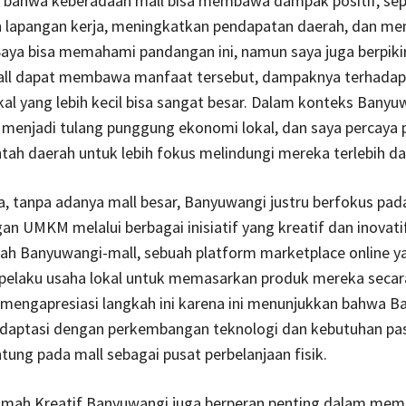
 bahwa keberadaan mall bisa membawa dampak positif, sep
 lapangan kerja, meningkatkan pendapatan daerah, dan mem
 Saya bisa memahami pandangan ini, namun saya juga berpik
ll dapat membawa manfaat tersebut, dampaknya terhad
kal yang lebih kecil bisa sangat besar. Dalam konteks Banyu
menjadi tulang punggung ekonomi lokal, dan saya percaya 
tah daerah untuk lebih fokus melindungi mereka terlebih da
, tanpa adanya mall besar, Banyuwangi justru berfokus pad
 UMKM melalui berbagai inisiatif yang kreatif dan inovatif
lah Banyuwangi-mall, sebuah platform marketplace online y
elaku usaha lokal untuk memasarkan produk mereka secara 
 mengapresiasi langkah ini karena ini menunjukkan bahwa 
aptasi dengan perkembangan teknologi dan kebutuhan pas
tung pada mall sebagai pusat perbelanjaan fisik.
 Rumah Kreatif Banyuwangi juga berperan penting dalam me