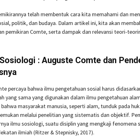
emikirannya telah membentuk cara kita memahami dan men
ial, politik, dan budaya. Dalam artikel ini, kita akan memb
n pemikiran Comte, serta dampak dan relevansi teori-teorin
 Sosiologi : Auguste Comte dan Pend
isnya
te percaya bahwa ilmu pengetahuan sosial harus didasarka
ah yang sama yang digunakan dalam ilmu pengetahuan alam
 bahwa masyarakat manusia, seperti alam, tunduk pada hu
temukan melalui penelitian yang sistematis dan objektif. Pem
irnya ilmu sosiologi, suatu disiplin yang mengkaji fenomena s
katan ilmiah (Ritzer & Stepnisky, 2017).