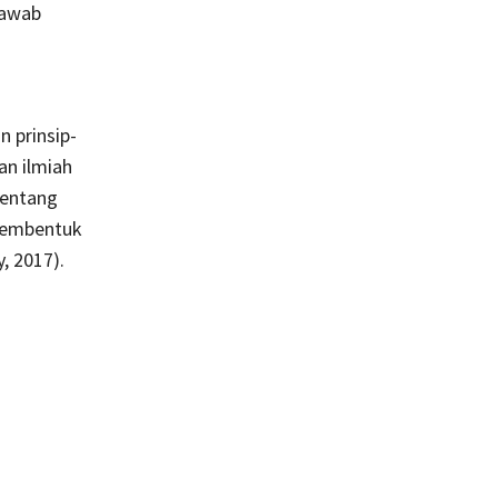
jawab
 prinsip-
an ilmiah
tentang
membentuk
, 2017).