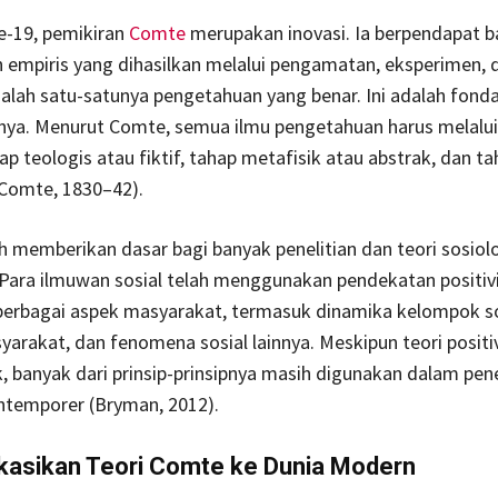
e-19, pemikiran
Comte
merupakan inovasi. Ia berpendapat 
empiris yang dihasilkan melalui pengamatan, eksperimen, 
alah satu-satunya pengetahuan yang benar. Ini adalah fonda
nya. Menurut Comte, semua ilmu pengetahuan harus melalui
ap teologis atau fiktif, tahap metafisik atau abstrak, dan ta
(Comte, 1830–42).
lah memberikan dasar bagi banyak penelitian dan teori sosiol
 Para ilmuwan sosial telah menggunakan pendekatan positiv
rbagai aspek masyarakat, termasuk dinamika kelompok so
yarakat, dan fenomena sosial lainnya. Meskipun teori positi
k, banyak dari prinsip-prinsipnya masih digunakan dalam pene
ntemporer (Bryman, 2012).
kasikan Teori Comte ke Dunia Modern