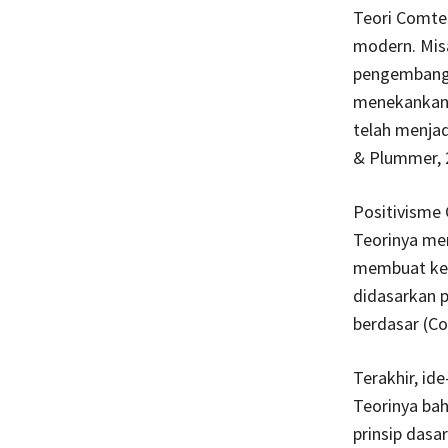
Teori Comte
modern. Misa
pengembanga
menekankan p
telah menjad
& Plummer, 
Positivisme
Teorinya me
membuat kep
didasarkan p
berdasar (C
Terakhir, id
Teorinya bah
prinsip das