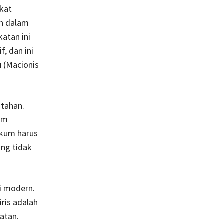
kat
an dalam
atan ini
, dan ini
u (Macionis
tahan.
am
ukum harus
ang tidak
gi modern.
ris adalah
atan.