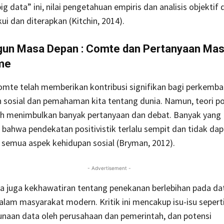
g data” ini, nilai pengetahuan empiris dan analisis objektif 
ui dan diterapkan (Kitchin, 2014).
n Masa Depan : Comte dan Pertanyaan Mas
sme
omte telah memberikan kontribusi signifikan bagi perkemba
sosial dan pemahaman kita tentang dunia. Namun, teori po
lah menimbulkan banyak pertanyaan dan debat. Banyak yang
bahwa pendekatan positivistik terlalu sempit dan tidak dap
 semua aspek kehidupan sosial (Bryman, 2012).
- Advertisement -
ada juga kekhawatiran tentang penekanan berlebihan pada da
lam masyarakat modern. Kritik ini mencakup isu-isu seperti
unaan data oleh perusahaan dan pemerintah, dan potensi