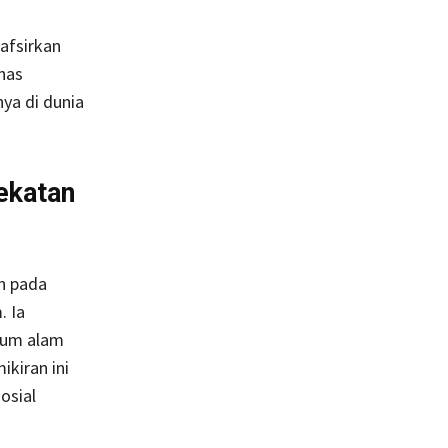
afsirkan
ahas
ya di dunia
ekatan
n pada
. Ia
kum alam
ikiran ini
osial