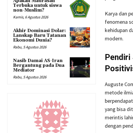
Apakah Madrasah
Terbuka untuk siswa
non-Muslim?
Karya dan p
Kamis, 6 Agustus 2026
fenomena sos
kehidupan da
Akhir Dominasi Dolar:
Lanskap Baru Tatanan
modern.
Ekonomi Dunia?
Rabu, 5 Agustus 2026
Pendiri
Nasib Damai AS-Iran
Bergantung pada Dua
Positiv
Mediator
Rabu, 5 Agustus 2026
Auguste Com
metode ilmi
berpendapat
yang bisa di
merintis lah
dengan pende