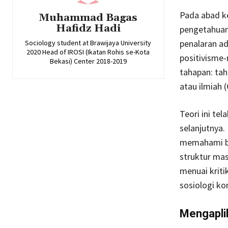
Pada abad k
Muhammad Bagas
Hafidz Hadi
pengetahuan 
penalaran ad
Sociology student at Brawijaya University
2020 Head of IROSI (Ikatan Rohis se-Kota
positivisme-
Bekasi) Center 2018-2019
tahapan: tah
atau ilmiah 
Teori ini te
selanjutnya.
memahami be
struktur mas
menuai kriti
sosiologi ko
Mengapli