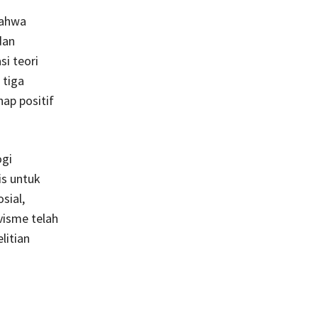
bahwa
dan
si teori
 tiga
hap positif
ogi
is untuk
sial,
visme telah
litian