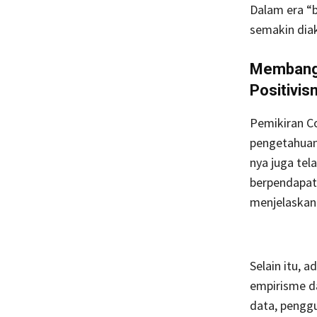
Dalam era “bi
semakin diak
Membangu
Positivi
Pemikiran C
pengetahuan 
nya juga te
berpendapat 
menjelaskan
Selain itu, 
empirisme da
data, pengg