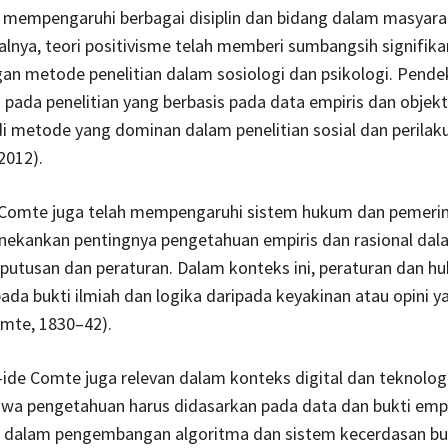
 mempengaruhi berbagai disiplin dan bidang dalam masyara
lnya, teori positivisme telah memberi sumbangsih signifik
n metode penelitian dalam sosiologi dan psikologi. Pendek
ada penelitian yang berbasis pada data empiris dan objektif
i metode yang dominan dalam penelitian sosial dan perilak
2012).
 Comte juga telah mempengaruhi sistem hukum dan pemerin
nekankan pentingnya pengetahuan empiris dan rasional dal
utusan dan peraturan. Dalam konteks ini, peraturan dan h
ada bukti ilmiah dan logika daripada keyakinan atau opini y
omte, 1830–42).
e-ide Comte juga relevan dalam konteks digital dan teknolo
wa pengetahuan harus didasarkan pada data dan bukti empi
ar dalam pengembangan algoritma dan sistem kecerdasan bu