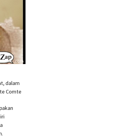
at, dalam
ste Comte
upakan
ri
wa
h.