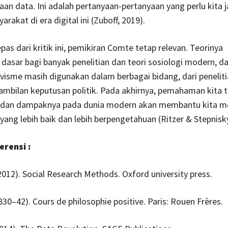
an data. Ini adalah pertanyaan-pertanyaan yang perlu kita 
rakat di era digital ini (Zuboff, 2019).
pas dari kritik ini, pemikiran Comte tetap relevan. Teorinya
asar bagi banyak penelitian dan teori sosiologi modern, dan
tivisme masih digunakan dalam berbagai bidang, dari peneliti
mbilan keputusan politik. Pada akhirnya, pemahaman kita 
 dan dampaknya pada dunia modern akan membantu kita 
ang lebih baik dan lebih berpengetahuan (Ritzer & Stepnisky
rensi :
2012). Social Research Methods. Oxford university press.
830–42). Cours de philosophie positive. Paris: Rouen Frères.