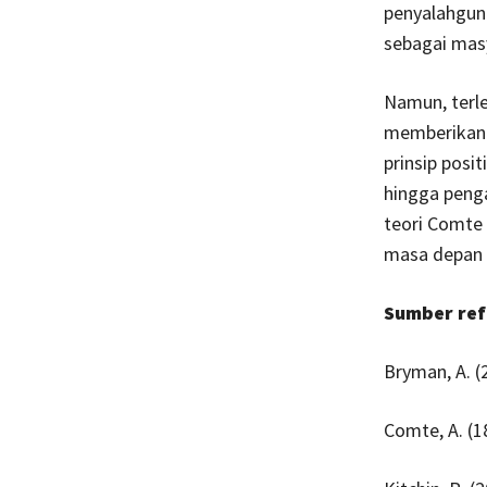
penyalahguna
sebagai masya
Namun, terle
memberikan d
prinsip posi
hingga penga
teori Comte
masa depan y
Sumber refe
Bryman, A. (
Comte, A. (1