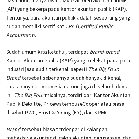
Jasa audit hanya bisa dilakukan oleh akuntan publik
(AP) yang bekerja pada kantor akuntan publik (KAP).
Tentunya, para akuntan publik adalah seseorang yang
sudah memiliki sertifikat CPA (
Certified Public
Accountant
).
Sudah umum kita ketahui, terdapat
brand-brand
Kantor Akuntan Publik (KAP) yang melekat pada para
industri jasa audit terkenal, seperti
The Big Four
.
Brand
tersebut sebenarnya sudah banyak dikenal,
tidak hanya di Indonesia namun juga di seluruh dunia
ini.
The Big Four
misalnya, terdiri dari Kantor Akuntan
Publik Deloitte, PricewaterhouseCooper atau biasa
disebut PWC, Ernst & Young (EY), dan KPMG.
Brand
tersebut biasa terdengar di kalangan
mahasiswa akuntansi, calon akuntan, perusahaan, dan